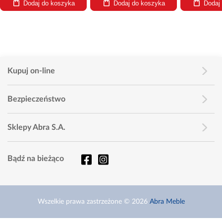
Dodaj do koszyka
Dodaj do koszyka
Dodaj
Kupuj on-line
Bezpieczeństwo
Sklepy Abra S.A.
Bądź na bieżąco
Wszelkie prawa zastrzeżone © 2026
Abra Meble