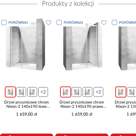
Produkty z kolekcji
PORÓWNAJ
PORÓWNAJ
PORÓWNA
+2
+2
Drzwi prysznicowe chrom
Drzwi prysznicowe chrom
Drzwi prys
Nixon-2 140x190 lewe
Nixon-2 140x190 prawe
Nixon-2 1
chrom Rea K5006
chrom Rea K5007
chrom 
1 659,00 zł
1 659,00 zł
1 69