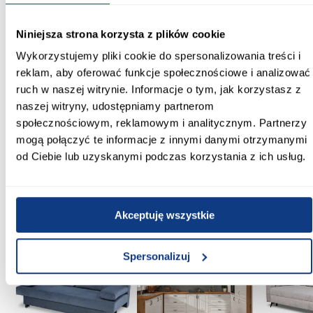
Magnetyczne uszczelki:
Tak
Niniejsza strona korzysta z plików cookie
Wykorzystujemy pliki cookie do spersonalizowania treści i
Regulacja na profilu przyściennym:
reklam, aby oferować funkcje społecznościowe i analizować
Tak
ruch w naszej witrynie. Informacje o tym, jak korzystasz z
naszej witryny, udostępniamy partnerom
Szkło hartowane:
społecznościowym, reklamowym i analitycznym. Partnerzy
Tak
mogą połączyć te informacje z innymi danymi otrzymanymi
Zobacz więcej >
od Ciebie lub uzyskanymi podczas korzystania z ich usług.
Inni Klienci sprawdzali również
Akceptuję wszystkie
PORÓWNAJ
PORÓWNAJ
PORÓWN
Spersonalizuj