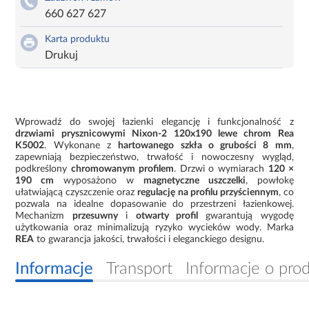
660 627 627
Karta produktu
Drukuj
Wprowadź do swojej łazienki elegancję i funkcjonalność z
drzwiami prysznicowymi Nixon-2 120x190 lewe chrom Rea
K5002
. Wykonane z
hartowanego szkła o grubości 8 mm
,
zapewniają bezpieczeństwo, trwałość i nowoczesny wygląd,
podkreślony
chromowanym profilem
. Drzwi o wymiarach
120 ×
190 cm
wyposażono w
magnetyczne uszczelki
, powłokę
ułatwiającą czyszczenie oraz
regulację na profilu przyściennym
, co
pozwala na idealne dopasowanie do przestrzeni łazienkowej.
Mechanizm
przesuwny
i
otwarty profil
gwarantują wygodę
użytkowania oraz minimalizują ryzyko wycieków wody. Marka
REA
to gwarancja jakości, trwałości i eleganckiego designu.
Informacje
Transport
Informacje o pro