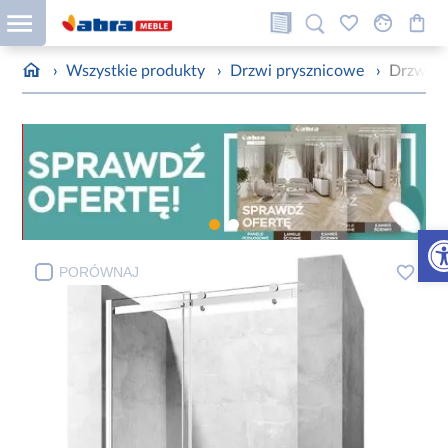
›
Wszystkie produkty
›
Drzwi prysznicowe
›
Drzwi p
Otw
PORÓWNAJ