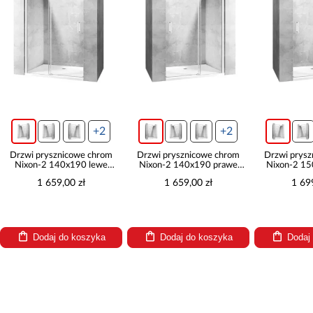
+2
+2
Drzwi prysznicowe chrom
Drzwi prysznicowe chrom
Drzwi prys
Nixon-2 140x190 lewe
Nixon-2 140x190 prawe
Nixon-2 1
chrom Rea K5006
chrom Rea K5007
chrom 
1 659,00 zł
1 659,00 zł
1 69
Dodaj do koszyka
Dodaj do koszyka
Dodaj