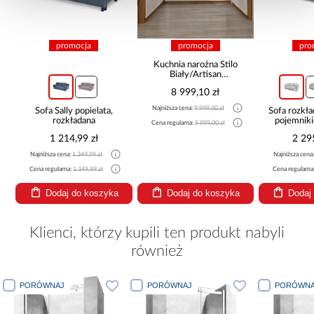
promocja
promocja
pro
Kuchnia narożna Stilo
Biały/Artisan
265x300x180 Cm
8 999,10 zł
Najniższa cena:
9 999,00 zł
Sofa Sally popielata,
Sofa rozkła
rozkładana
pojemnik
Cena regularna:
9 999,00 zł
1 214,99 zł
2 29
Najniższa cena:
1 349,99 zł
Najniższa cena
Cena regularna:
1 349,99 zł
Cena regularna
Dodaj do koszyka
Dodaj do koszyka
Dodaj
Klienci, którzy kupili ten produkt nabyli
również
PORÓWNAJ
PORÓWNAJ
PORÓWNA