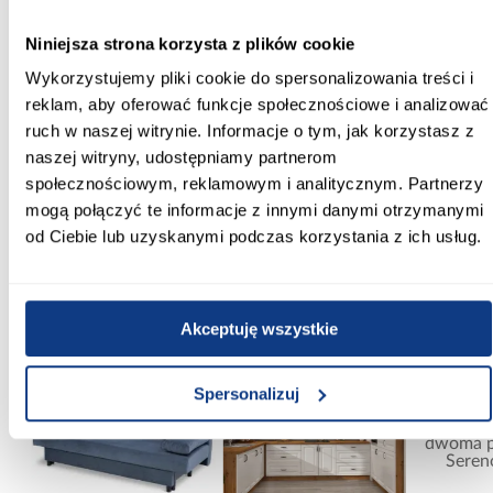
Magnetyczne uszczelki:
Tak
Niniejsza strona korzysta z plików cookie
Wykorzystujemy pliki cookie do spersonalizowania treści i
Regulacja na profilu przyściennym:
Tak
reklam, aby oferować funkcje społecznościowe i analizować
ruch w naszej witrynie. Informacje o tym, jak korzystasz z
Szkło hartowane:
naszej witryny, udostępniamy partnerom
Tak
społecznościowym, reklamowym i analitycznym. Partnerzy
mogą połączyć te informacje z innymi danymi otrzymanymi
Zobacz więcej >
od Ciebie lub uzyskanymi podczas korzystania z ich usług.
Inni Klienci sprawdzali również
Akceptuję wszystkie
PORÓWNAJ
PORÓWNAJ
PORÓWN
Spersonalizuj