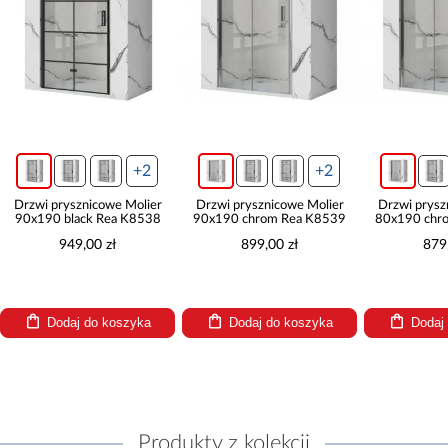
+2
+2
Drzwi prysznicowe Molier
Drzwi prysznicowe Molier
Drzwi prysz
90x190 black Rea K8538
90x190 chrom Rea K8539
80x190 chr
949,00 zł
899,00 zł
879
Dodaj do koszyka
Dodaj do koszyka
Dodaj
Produkty z kolekcji