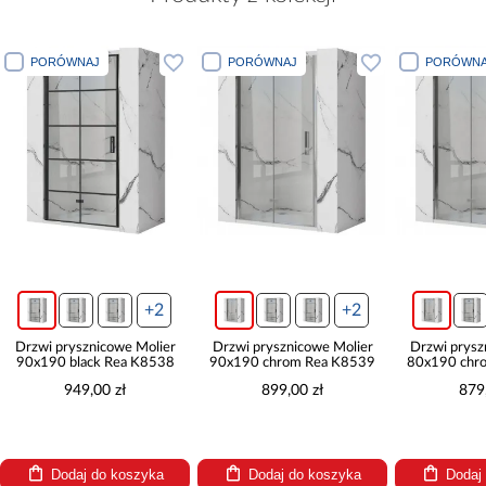
PORÓWNAJ
PORÓWNAJ
PORÓWNA
+2
+2
Drzwi prysznicowe Molier
Drzwi prysznicowe Molier
Drzwi prysz
90x190 black Rea K8538
90x190 chrom Rea K8539
80x190 chr
949,00 zł
899,00 zł
879
Dodaj do koszyka
Dodaj do koszyka
Dodaj