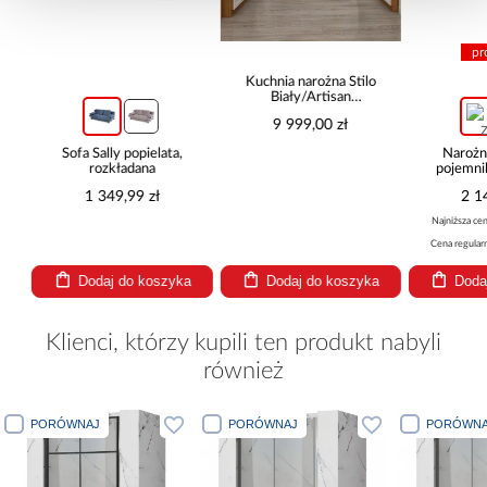
pro
Kuchnia narożna Stilo
Biały/Artisan
265x300x180 Cm
9 999,00 zł
Sofa Sally popielata,
Narożni
rozkładana
pojemnik
be
1 349,99 zł
2 14
Najniższa cena
Cena regularna
Dodaj do koszyka
Dodaj do koszyka
Dodaj
Klienci, którzy kupili ten produkt nabyli
również
PORÓWNAJ
PORÓWNAJ
PORÓWNA