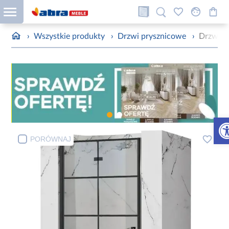
›
Wszystkie produkty
›
Drzwi prysznicowe
›
Drzwi p
Otw
PORÓWNAJ