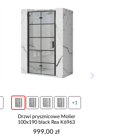
+1
Drzwi prysznicowe Molier
Drzwi prysznicowe 
100x190 black Rea K6963
80x190 black Rea 
999,00 zł
899,00 zł