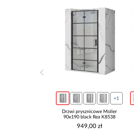
+1
+1
 prysznicowe Molier
Drzwi prysznicowe Molier
90 black Rea K8537
90x190 black Rea K8538
899,00 zł
949,00 zł