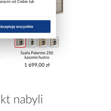
anymi od Ciebie lub
kceptuję wszystkie
promocja
Szafa Palermo 250
Sofa rozkładana Fos
y
kaszmir/lustro
pojemnikiem beż
1 699,00 zł
2 295,99 z
Najniższa cena:
2 299,9
Cena regularna:
2 499,9
kt nabyli