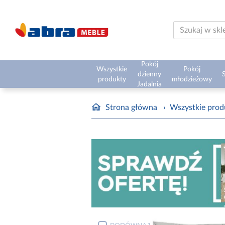
Pokój
Wszystkie
Pokój
dzienny
S
produkty
młodzieżowy
Jadalnia
Strona główna
›
Wszystkie prod