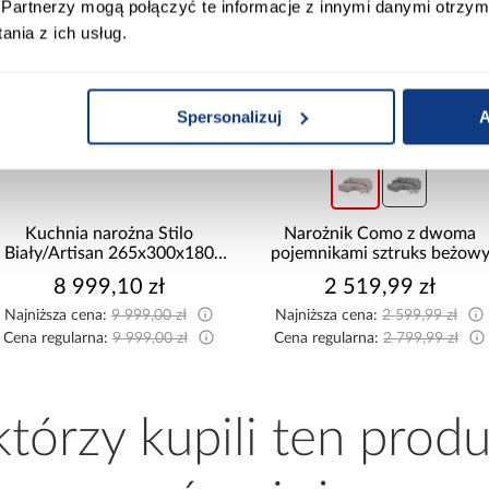
Partnerzy mogą połączyć te informacje z innymi danymi otrzym
nia z ich usług.
Spersonalizuj
A
promocja
promocja
Kuchnia narożna Stilo
Narożnik Como z dwoma
Biały/Artisan 265x300x180
pojemnikami sztruks beżow
Cm
8 999,10 zł
2 519,99 zł
Najniższa cena:
9 999,00 zł
Najniższa cena:
2 599,99 zł
Cena regularna:
9 999,00 zł
Cena regularna:
2 799,99 zł
 którzy kupili ten produ