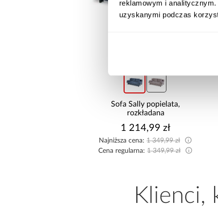
reklamowym i analitycznym. 
uzyskanymi podczas korzysta
promocja
promocja
żnik Kronos wersja
Sofa Sally popielata,
rawa/lewa popiel
rozkładana
2 474,99 zł
1 214,99 zł
sza cena:
2 549,99 zł
Najniższa cena:
1 349,99 zł
egularna:
2 749,99 zł
Cena regularna:
1 349,99 zł
Klienci,