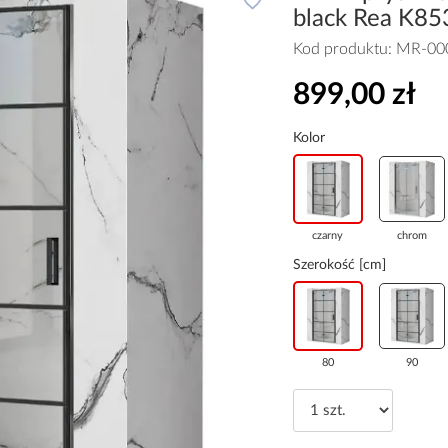
black Rea K85
Kod produktu:
MR-00
899,00 zł
Kolor
czarny
chrom
Szerokość [cm]
80
90