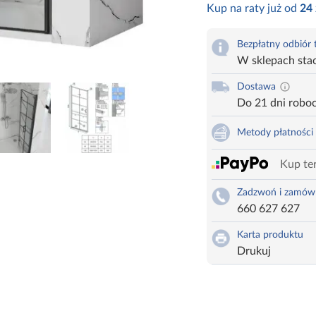
Kup na raty już od
24
Bezpłatny odbiór
W sklepach sta
Dostawa
Do 21 dni robo
Metody płatności
Kup ter
Zadzwoń i zamów
660 627 627
Karta produktu
Drukuj