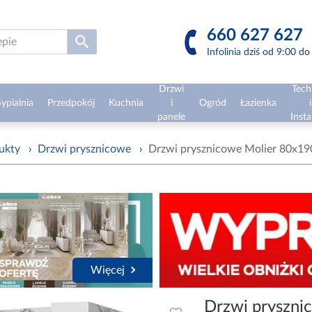
660 627 627
Infolinia dziś od 9:00 d
Drzwi
Tech
ypialnia
Przedpokój
Kuchnia
i
Ogród
Łazienka
i
panele
Insta
ukty
›
Drzwi prysznicowe
›
Drzwi prysznicowe Molier 80x19
Więcej
Drzwi pryszni