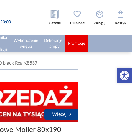
o 20:00
Gazetki
Ulubione
Zaloguj
Koszyk
nika
Wykończenie
Dekoracje
Promocje
wnętrz
i lampy
lacja
0 black Rea K8537
Otwórz 
Więcej
cowe Molier 80x190