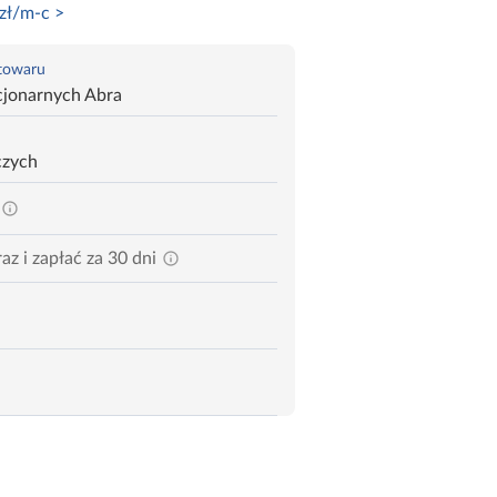
zł/m-c >
 towaru
cjonarnych Abra
czych
az i zapłać za 30 dni