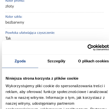
Kolor profilu:
złoty
Kolor szkła:
bezbarwny
Powłoka ułatwiająca czyszczenie:
Tak
Magnetyczne uszczelki:
Tak
Zgoda
Szczegóły
O plikach cookies
Regulacja na profilu przyściennym:
Tak
Niniejsza strona korzysta z plików cookie
Szkło hartowane:
Wykorzystujemy pliki cookie do spersonalizowania treści i
Tak
reklam, aby oferować funkcje społecznościowe i analizować
Zobacz więcej >
ruch w naszej witrynie. Informacje o tym, jak korzystasz z
naszej witryny, udostępniamy partnerom