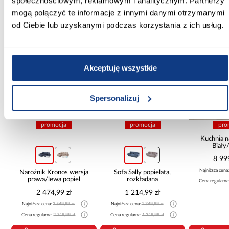
społecznościowym, reklamowym i analitycznym. Partnerzy
mogą połączyć te informacje z innymi danymi otrzymanymi
Inni Klienci sprawdzali również
od Ciebie lub uzyskanymi podczas korzystania z ich usług.
PORÓWNAJ
PORÓWNAJ
PORÓWN
Akceptuję wszystkie
Spersonalizuj
promocja
promocja
pro
Kuchnia n
Biały
265x30
8 99
Najniższa cena
Narożnik Kronos wersja
Sofa Sally popielata,
prawa/lewa popiel
rozkładana
Cena regularna
2 474,99 zł
1 214,99 zł
Najniższa cena:
2 549,99 zł
Najniższa cena:
1 349,99 zł
Cena regularna:
2 749,99 zł
Cena regularna:
1 349,99 zł