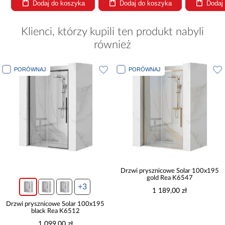
Dodaj do koszyka
Dodaj do koszyka
Dodaj
Klienci, którzy kupili ten produkt nabyli
również
PORÓWNAJ
PORÓWNAJ
Drzwi prysznicowe Solar 100x195
gold Rea K6547
+3
1 189,00 zł
Drzwi prysznicowe Solar 100x195
black Rea K6512
1 099,00 zł