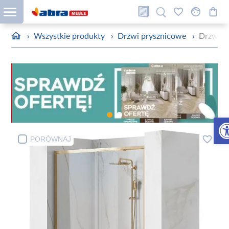
›
Wszystkie produkty
›
Drzwi prysznicowe
›
Drzwi p
Otw
PORÓWNAJ