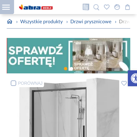
›
Wszystkie produkty
›
Drzwi prysznicowe
›
Drzwi p
Otw
PORÓWNAJ