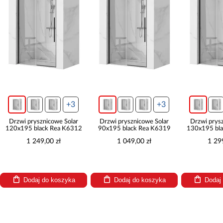
+3
+3
Drzwi prysznicowe Solar
Drzwi prysznicowe Solar
Drzwi prys
120x195 black Rea K6312
90x195 black Rea K6319
130x195 bl
1 249,00 zł
1 049,00 zł
1 29
Dodaj do koszyka
Dodaj do koszyka
Dodaj