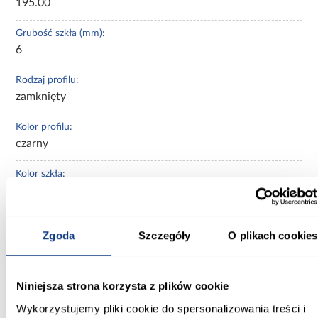
195.00
Grubość szkła (mm):
6
Rodzaj profilu:
zamknięty
Kolor profilu:
czarny
Kolor szkła:
bezbarwny
Powłoka ułatwiająca czyszczenie:
Zgoda
Szczegóły
O plikach cookies
Tak
Magnetyczne uszczelki:
Tak
Niniejsza strona korzysta z plików cookie
Wykorzystujemy pliki cookie do spersonalizowania treści i
Regulacja na profilu przyściennym: