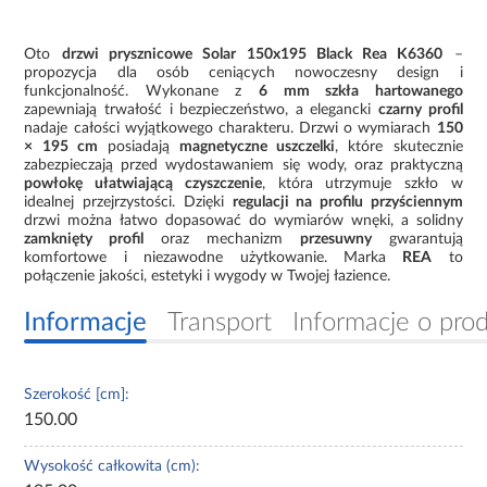
Oto
drzwi prysznicowe Solar 150x195 Black Rea K6360
–
propozycja dla osób ceniących nowoczesny design i
funkcjonalność. Wykonane z
6 mm szkła hartowanego
zapewniają trwałość i bezpieczeństwo, a elegancki
czarny profil
nadaje całości wyjątkowego charakteru. Drzwi o wymiarach
150
× 195 cm
posiadają
magnetyczne uszczelki
, które skutecznie
zabezpieczają przed wydostawaniem się wody, oraz praktyczną
powłokę ułatwiającą czyszczenie
, która utrzymuje szkło w
idealnej przejrzystości. Dzięki
regulacji na profilu przyściennym
drzwi można łatwo dopasować do wymiarów wnęki, a solidny
zamknięty profil
oraz mechanizm
przesuwny
gwarantują
komfortowe i niezawodne użytkowanie. Marka
REA
to
połączenie jakości, estetyki i wygody w Twojej łazience.
Informacje
Transport
Informacje o pro
Szerokość [cm]:
150.00
Wysokość całkowita (cm):