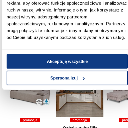
reklam, aby oferować funkcje społecznościowe i analizować
Tak
ruch w naszej witrynie. Informacje o tym, jak korzystasz z
naszej witryny, udostępniamy partnerom
Szkło hartowane:
społecznościowym, reklamowym i analitycznym. Partnerzy
Tak
mogą połączyć te informacje z innymi danymi otrzymanymi
Zobacz więcej >
od Ciebie lub uzyskanymi podczas korzystania z ich usług.
Inni Klienci sprawdzali również
Akceptuję wszystkie
PORÓWNAJ
PORÓWNAJ
PORÓWN
Spersonalizuj
promocja
promocja
pro
Kuchnia narożna Stilo