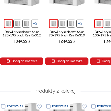
+3
+3
Drzwi prysznicowe Solar
Drzwi prysznicowe Solar
Drzwi prys
120x195 black Rea K6312
90x195 black Rea K6319
130x195 bl
1 249,00 zł
1 049,00 zł
1 29
Dodaj do koszyka
Dodaj do koszyka
Dodaj
Produkty z kolekcji
PORÓWNAJ
PORÓWNAJ
PORÓWNA