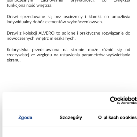
jednoczesnym zachowaniu prywatności, co zwiększa
funkcjonalność wnętrza.
Drzwi sprzedawane są bez ościeżnicy i klamki, co umożliwia
indywidualny dobór elementów wykończeniowych.
Drzwi z kolekcji ALVERO to solidne i praktyczne rozwiązanie do
nowoczesnych wnętrz mieszkalnych.
Kolorystyka przedstawiona na stronie może różnić się od
rzeczywistej ze względu na ustawienia parametrów wyświetlania
ekranu.
Informacje
Transport
Informacje o pro
Szerokość [mm]:
Zgoda
Szczegóły
O plikach cookies
844
Wysokość [mm]: