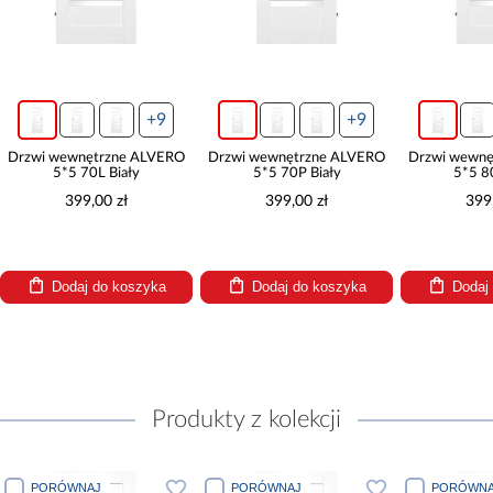
+9
+9
Drzwi wewnętrzne ALVERO
Drzwi wewnętrzne ALVERO
Drzwi wewnę
5*5 70L Biały
5*5 70P Biały
5*5 8
399,00 zł
399,00 zł
399
Dodaj do koszyka
Dodaj do koszyka
Dodaj
Produkty z kolekcji
PORÓWNAJ
PORÓWNAJ
PORÓWNA