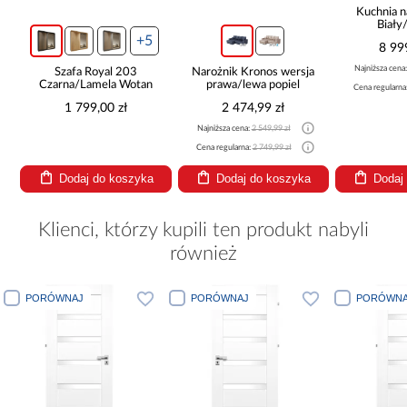
Kuchnia n
Biały
265x30
+5
8 99
Najniższa cena
Szafa Royal 203
Narożnik Kronos wersja
Czarna/Lamela Wotan
prawa/lewa popiel
Cena regularna
1 799,00 zł
2 474,99 zł
Najniższa cena:
2 549,99 zł
Cena regularna:
2 749,99 zł
Dodaj do koszyka
Dodaj do koszyka
Dodaj
Klienci, którzy kupili ten produkt nabyli
również
PORÓWNAJ
PORÓWNAJ
PORÓWNA