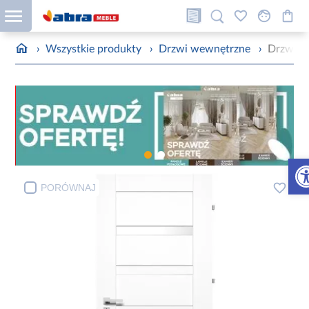
›
Wszystkie produkty
›
Drzwi wewnętrzne
›
Drzwi 
Otw
PORÓWNAJ