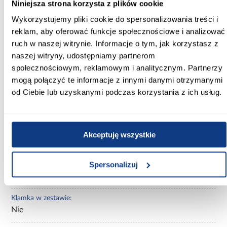
Niniejsza strona korzysta z plików cookie
2030
Wykorzystujemy pliki cookie do spersonalizowania treści i
reklam, aby oferować funkcje społecznościowe i analizować
Kolor:
biały
ruch w naszej witrynie. Informacje o tym, jak korzystasz z
naszej witryny, udostępniamy partnerom
Rodzaj asortymentu:
społecznościowym, reklamowym i analitycznym. Partnerzy
drzwi wewnętrzne
mogą połączyć te informacje z innymi danymi otrzymanymi
od Ciebie lub uzyskanymi podczas korzystania z ich usług.
Rodzaj drzwi:
ramowe
Kierunek otwierania:
Akceptuję wszystkie
prawe
Spersonalizuj
Zamek w zestawie:
Tak
Klamka w zestawie:
Nie