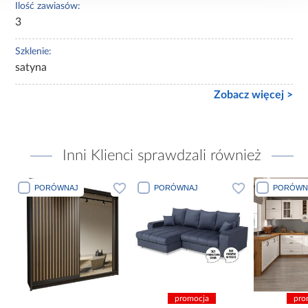
Ilość zawiasów:
3
Szklenie:
satyna
Zobacz więcej >
Inni Klienci sprawdzali również
PORÓWNAJ
PORÓWNAJ
PORÓWN
promocja
pro