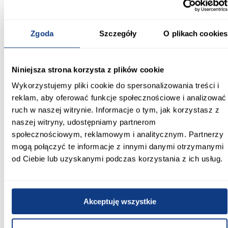
Informacje
Transport
Informacje o pro
Zgoda
Szczegóły
O plikach cookies
Szerokość [cm]:
84.40
Niniejsza strona korzysta z plików cookie
Wykorzystujemy pliki cookie do spersonalizowania treści i
Głębokość [cm]:
reklam, aby oferować funkcje społecznościowe i analizować
4.00
ruch w naszej witrynie. Informacje o tym, jak korzystasz z
naszej witryny, udostępniamy partnerom
Wysokość [cm]:
społecznościowym, reklamowym i analitycznym. Partnerzy
204.00
mogą połączyć te informacje z innymi danymi otrzymanymi
Producent:
od Ciebie lub uzyskanymi podczas korzystania z ich usług.
Merkury Market
Kolor:
Akceptuję wszystkie
dąb europejski
Dodatkowe akcesoria: