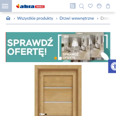
›
Wszystkie produkty
›
Drzwi wewnętrzne
›
Drzwi w
Otw