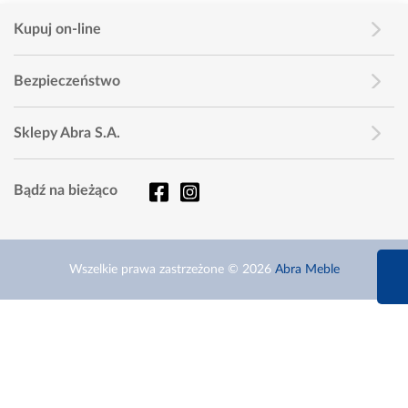
Kupuj on-line
Bezpieczeństwo
Sklepy Abra S.A.
Bądź na bieżąco
660 627 6
Wszelkie prawa zastrzeżone © 2026
Abra Meble
Infolinia dziś od 9