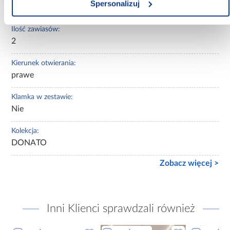
Spersonalizuj
brak
Ilość zawiasów:
2
Kierunek otwierania:
prawe
Klamka w zestawie:
Nie
Kolekcja:
DONATO
Zobacz więcej >
Inni Klienci sprawdzali również