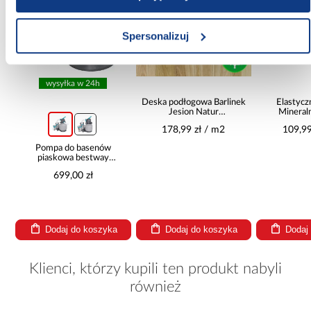
Spersonalizuj
wysyłka w 24h
Deska podłogowa Barlinek
Elastycz
Jesion Natur
Mineral
14x180x1092
178,99 zł / m2
109,99
Pompa do basenów
piaskowa bestway
8,327l/h 58499
699,00 zł
Dodaj do koszyka
Dodaj do koszyka
Dodaj
Klienci, którzy kupili ten produkt nabyli
również