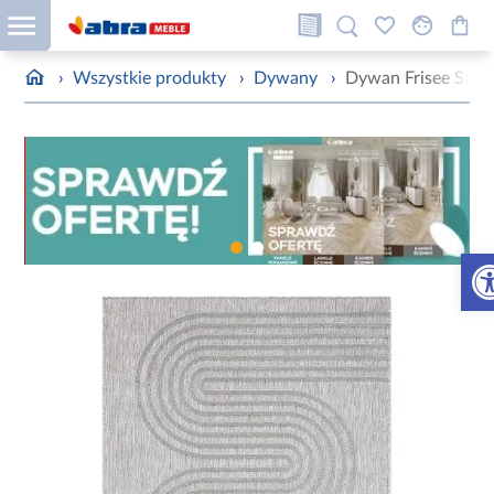
›
Wszystkie produkty
›
Dywany
›
Dywan Frisee Santo
Otw