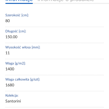
Szerokość [cm]:
80
Długość [cm]:
150.00
Wysokość włosa [mm]:
11
Waga [g/m2]:
1400
Waga całkowita [g/szt]:
1680
Kolekcja:
Santorini