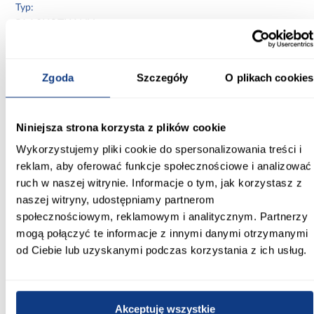
Typ:
PŁASKOTKANY
Materiał wykonania:
100 % polipropylen
Zgoda
Szczegóły
O plikach cookies
Zastosowanie/przenaczenie:
wszystkie pomieszczenia
Niniejsza strona korzysta z plików cookie
Przeznaczenie:
Wykorzystujemy pliki cookie do spersonalizowania treści i
zewnętrzne/wewnętrzne
reklam, aby oferować funkcje społecznościowe i analizować
ruch w naszej witrynie. Informacje o tym, jak korzystasz z
Zobacz więcej >
naszej witryny, udostępniamy partnerom
społecznościowym, reklamowym i analitycznym. Partnerzy
mogą połączyć te informacje z innymi danymi otrzymanymi
od Ciebie lub uzyskanymi podczas korzystania z ich usług.
Inni Klienci sprawdzali również
PORÓWNAJ
PORÓWNAJ
PORÓWN
Akceptuję wszystkie