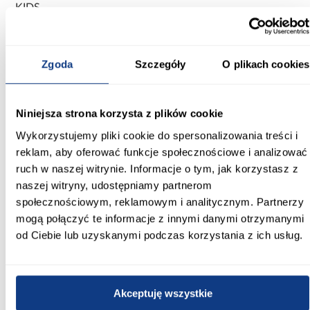
KIDS
Typ:
FRISEE
Zgoda
Szczegóły
O plikach cookies
Materiał wykonania:
100 % polipropylen
Niniejsza strona korzysta z plików cookie
Zastosowanie/przenaczenie:
Wykorzystujemy pliki cookie do spersonalizowania treści i
pokój dziecięcy
reklam, aby oferować funkcje społecznościowe i analizować
ruch w naszej witrynie. Informacje o tym, jak korzystasz z
Zobacz więcej >
naszej witryny, udostępniamy partnerom
społecznościowym, reklamowym i analitycznym. Partnerzy
mogą połączyć te informacje z innymi danymi otrzymanymi
Inni Klienci sprawdzali również
od Ciebie lub uzyskanymi podczas korzystania z ich usług.
PORÓWNAJ
PORÓWNAJ
PORÓWN
Akceptuję wszystkie