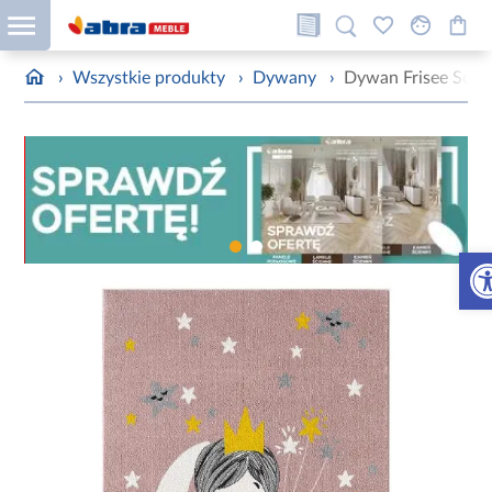
›
Wszystkie produkty
›
Dywany
›
Dywan Frisee Soft
Otw