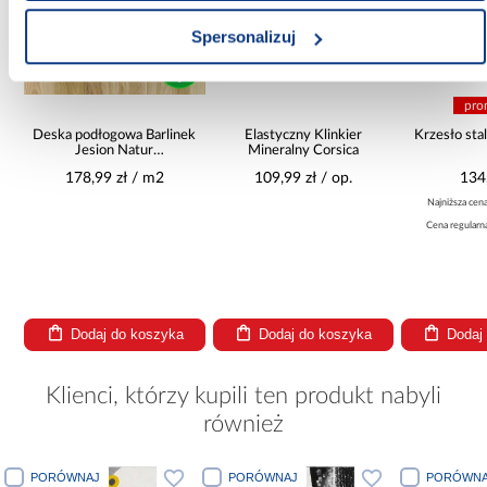
Spersonalizuj
pro
Deska podłogowa Barlinek
Elastyczny Klinkier
Krzesło st
Jesion Natur
Mineralny Corsica
14x180x1092
178,99 zł / m2
109,99 zł / op.
134
Najniższa cen
Cena regularn
Dodaj do koszyka
Dodaj do koszyka
Dodaj
Klienci, którzy kupili ten produkt nabyli
również
PORÓWNAJ
PORÓWNAJ
PORÓWNA