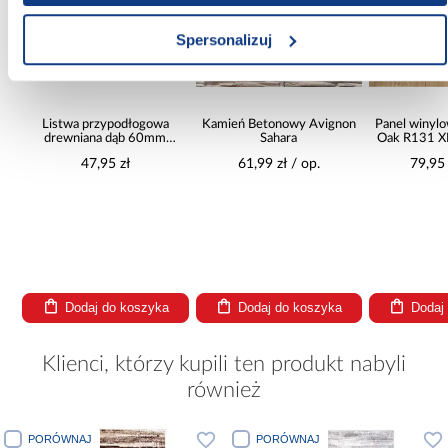
Spersonalizuj
Listwa przypodłogowa
Kamień Betonowy Avignon
Panel winyl
t
drewniana dąb 60mm
Sahara
Oak R131 
2,2MB
47,95 zł
61,99 zł / op.
79,95
Dodaj do koszyka
Dodaj do koszyka
Dodaj
Klienci, którzy kupili ten produkt nabyli
również
PORÓWNAJ
PORÓWNAJ