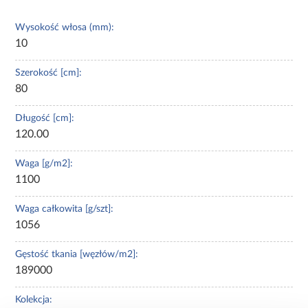
Wysokość włosa (mm):
10
Szerokość [cm]:
80
Długość [cm]:
120.00
Waga [g/m2]:
1100
Waga całkowita [g/szt]:
1056
Gęstość tkania [węzłów/m2]:
189000
Kolekcja: