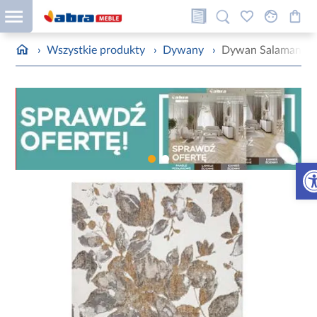
›
Wszystkie produkty
›
Dywany
›
Dywan Salamanca 
Otw