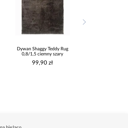
Dywan Shaggy Teddy Rug
Dywan Shaggy Tedd
0,8/1,5 ciemny szary
0,8/1,5 czarny
99,90 zł
99,90 zł
na bieżąco