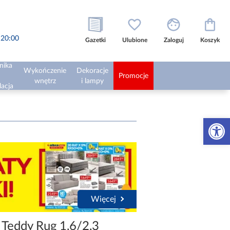
o 20:00
Gazetki
Ulubione
Zaloguj
Koszyk
nika
Wykończenie
Dekoracje
Promocje
wnętrz
i lampy
lacja
Otwórz 
Więcej
Teddy Rug 1,6/2,3