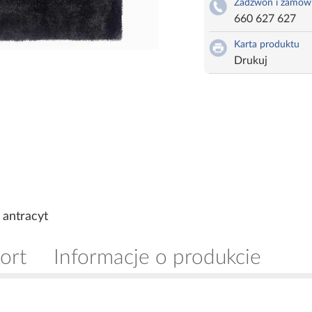
Zadzwoń i zamów
660 627 627
Karta produktu
Drukuj
 antracyt
ort
Informacje o produkcie