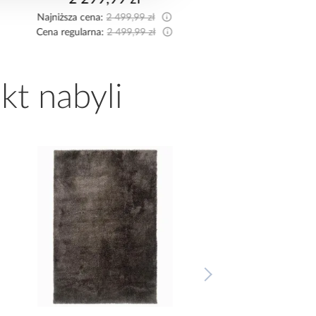
Najniższa cena:
2 349,9
Cena regularna:
2 349,9
kt nabyli