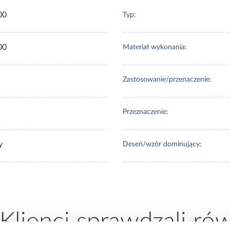
00
Typ:
00
Materiał wykonania:
Zastosowanie/przenaczenie:
Przeznaczenie:
y
Deseń/wzór dominujący:
 Klienci sprawdzali ró