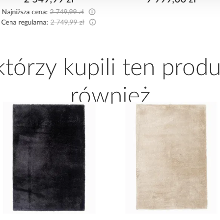
Najniższa cena:
2 499,99 zł
Cena regularna:
2 499,99 zł
 którzy kupili ten produ
również