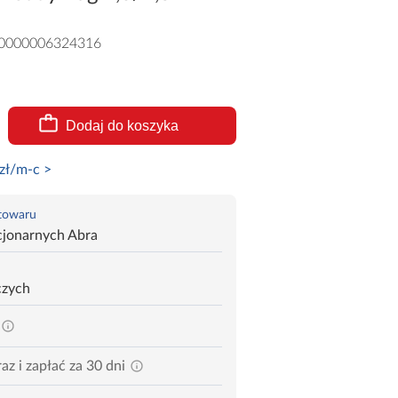
0000006324316
Dodaj do koszyka
zł/m-c >
 towaru
cjonarnych Abra
czych
az i zapłać za 30 dni