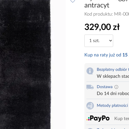
antracyt
Kod produktu:
MR-00
329,00 zł
Kup na raty już od
15
Bezpłatny odbiór
W sklepach sta
Dostawa
Do 14 dni robo
Metody płatności
Kup ter