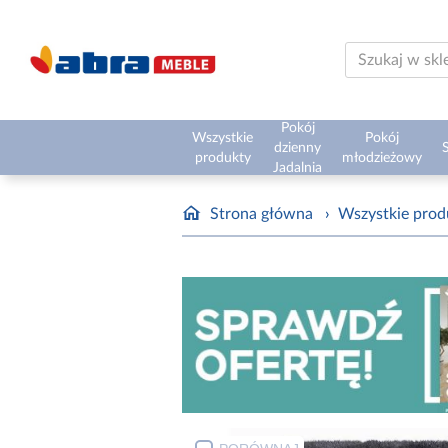
Pokój
Wszystkie
Pokój
dzienny
S
produkty
młodzieżowy
Jadalnia
Strona główna
›
Wszystkie prod