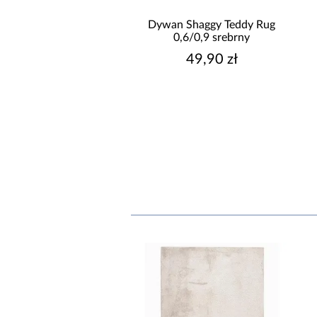
n Shaggy Teddy Rug
Dywan Shaggy Teddy Rug
0,6/0,9 czarny
0,6/0,9 srebrny
49,90 zł
49,90 zł