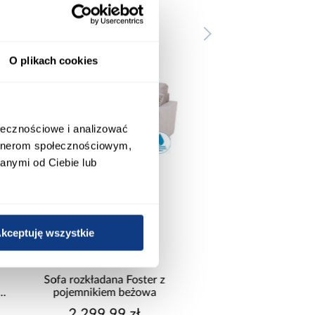
O plikach cookies
ołecznościowe i analizować
artnerom społecznościowym,
anymi od Ciebie lub
promocja
kceptuję wszystkie
Szafa Palermo 250
Narożnik z dwo
kaszmir/lustro
pojemnikami Sereno
1 699,00 zł
2 149,99 z