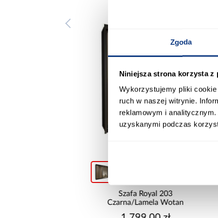
Zgoda
Niniejsza strona korzysta z
Wykorzystujemy pliki cookie 
ruch w naszej witrynie. Inf
reklamowym i analitycznym. 
uzyskanymi podczas korzysta
promocja
+4
Szafa Royal 203
Narożnik Kronos wersja
rna/Lamela Wotan
prawa/lewa popiel
1 799,00 zł
2 549,99 zł