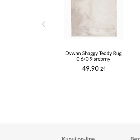
n Shaggy Teddy Rug
Dywan Shaggy Teddy Rug
0,6/0,9 czarny
0,6/0,9 srebrny
49,90 zł
49,90 zł
Kupuj on-line
Bez