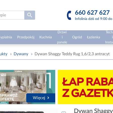
660 627 627
Infolinia dziś od 9:00 d
Drzwi
Tech
ypialnia
Przedpokój
Kuchnia
i
Ogród
Łazienka
i
panele
Insta
ukty
›
Dywany
›
Dywan Shaggy Teddy Rug 1,6/2,3 antracyt
Więcej
Dywan Shaggy 