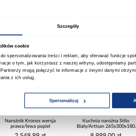
Szczegóły
 plików cookie
do spersonalizowania treści i reklam, aby oferować funkcje sp
ormacje o tym, jak korzystasz z naszej witryny, udostępniamy p
Partnerzy mogą połączyć te informacje z innymi danymi otrzym
nia z ich usług.
promocja
Spersonalizuj
A
Kuchnia narożna Stilo
Sofa rozkładana Foster z
Biały/Artisan 265x300x180
pojemnikiem beżowa
Cm
9 999,00 zł
2 299,99 zł