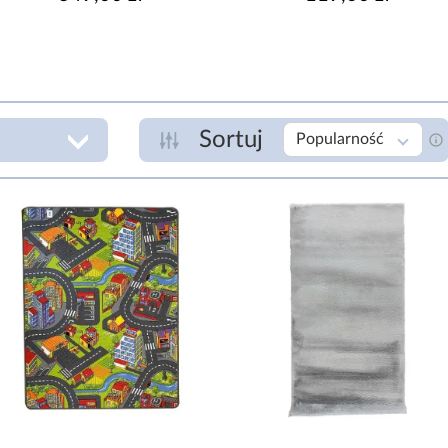
Sortuj
Popularność
ANTYALERGICZNY
S
Tak
Nie
zł
S
DESEŃ/WZÓR DOMINUJĄCY
abstrakcyjny
dziecięcy
T
geometryczny