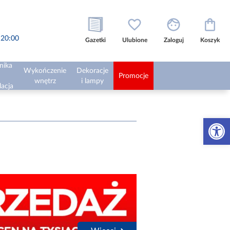
o 20:00
Gazetki
Ulubione
Zaloguj
Koszyk
nika
Wykończenie
Dekoracje
Promocje
wnętrz
i lampy
lacja
Otwórz 