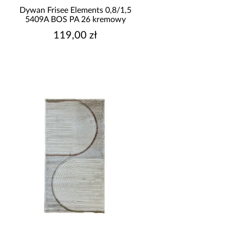
BCF
Dywan Frisee Elements 0,8/1,5
drukowany
5409A BOS PA 26 kremowy
dziecięcy
119,00 zł
FRISEE
HEATSET
okaż więcej
YSOKOŚĆ WŁOSA (MM)
11
12
22
YSOKOŚĆ WŁOSA [MM]
11
12,5
20
8