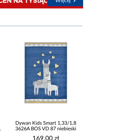
Więcej
Dywan Kids Smart 1,33/1,8
Dywan Frisee Elem
3626A BOS VD 87 niebieski
1,6/2,3 5646A BOS 
kremowy
169,00 zł
359,00 zł