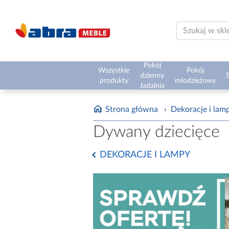
Pokój
Wszystkie
Pokój
dzienny
S
produkty
młodzieżowy
Jadalnia
Strona główna
›
Dekoracje i lam
Dywany dziecięce
DEKORACJE I LAMPY