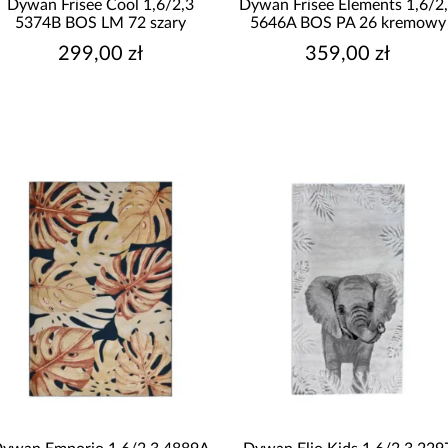
Dywan Frisee Cool 1,6/2,3
Dywan Frisee Elements 1,6/2
5374B BOS LM 72 szary
5646A BOS PA 26 kremowy
299,00 zł
359,00 zł