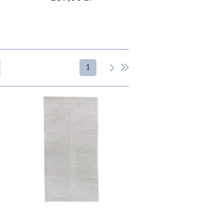
1
POSÓB TKANIA
maszynowy
PÓD ANTYPOŚLIZGOWY
Tak
Nie
YP