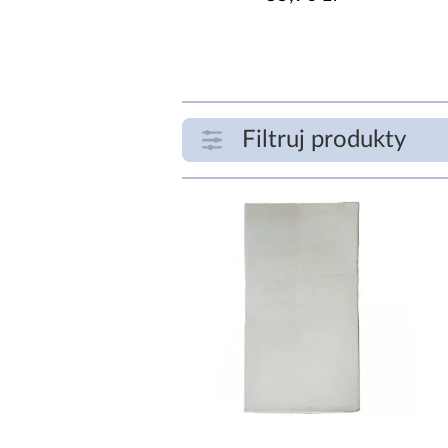
Filtruj produkty
ZAKRES CENOWY
zł
SZEROKOŚĆ [CM]