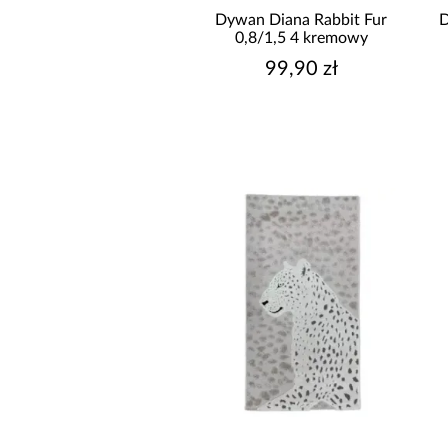
Dywan Diana Rabbit Fur
D
0,8/1,5 4 kremowy
99,90 zł
DŁUGOŚĆ [CM]
WYSOKOŚĆ [CM]
CZAS REALIZACJI OD