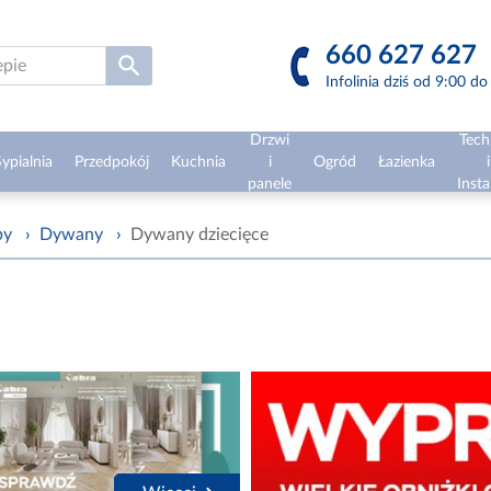
660 627 627
Infolinia dziś od 9:00 d
Drzwi
Tech
ypialnia
Przedpokój
Kuchnia
i
Ogród
Łazienka
i
panele
Insta
py
›
Dywany
›
Dywany dziecięce