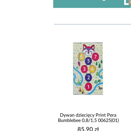
Frisee Modda 0,8/1,5
Dywan dziecięcy Print Pera
507 161 kremowy
Bumblebee 0,8/1,5 00625(01)
99,90 zł
85,90 zł