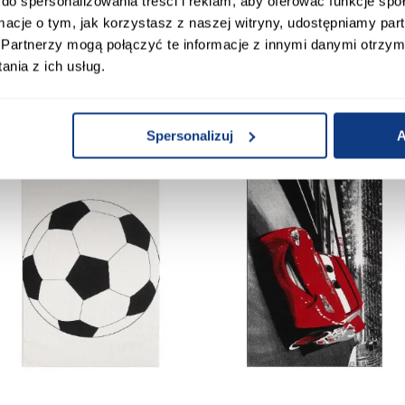
do spersonalizowania treści i reklam, aby oferować funkcje sp
ywan Frisee Soft Kids 1,6/2,3
Dywan Frisee Soft Kids 1,6/2
ormacje o tym, jak korzystasz z naszej witryny, udostępniamy p
A1082 niebieski
A1080 różowy
Partnerzy mogą połączyć te informacje z innymi danymi otrzym
329,00 zł
329,00 zł
nia z ich usług.
Spersonalizuj
A