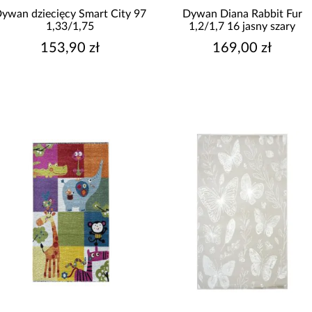
gładki
ywan dziecięcy Smart City 97
Dywan Diana Rabbit Fur
kwiaty/roślinny
1,33/1,75
1,2/1,7 16 jasny szary
153,90 zł
169,00 zł
KSZTAŁT
inny
P
okrągły
prostokątny
W
PRZEZNACZENIE
wewnętrzne
ROZMIAR
W
100x100
100x150
100x165
120x120
120x170