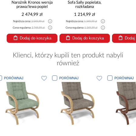
Narożnik Kronos wersja
Sofa Sally popielata,
prawa/lewa popiel
rozkładana
2 474,99 zł
1 214,99 zł
Najniższa cena:
2 549,99 zł
Najniższa cena:
1 349,99 zł
Cena regularna:
2 749,99 zł
Cena regularna:
1 349,99 zł
Dodaj do koszyka
Dodaj do koszyka
Dodaj
Klienci, którzy kupili ten produkt nabyli
również
J
PORÓWNAJ
PORÓWNAJ