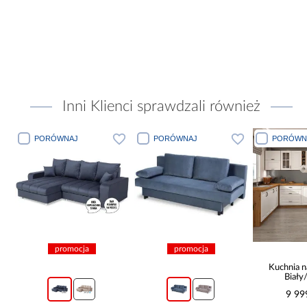
Inni Klienci sprawdzali również
PORÓWNAJ
PORÓWNAJ
PORÓWN
promocja
promocja
Kuchnia n
Biały
265x30
9 99