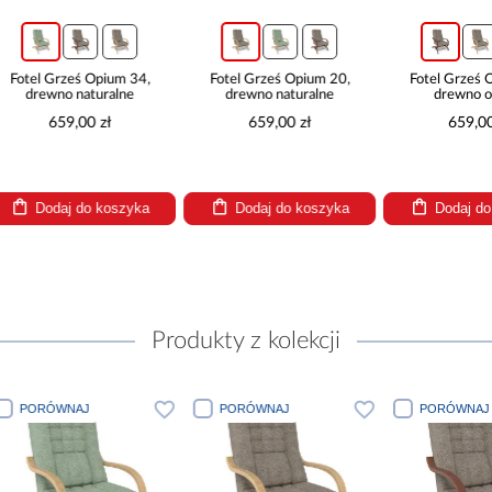
ś Opium 34,
Fotel Grześ Opium 20,
Fotel Grześ Opium 20,
naturalne
drewno naturalne
drewno orzech
00 zł
659,00 zł
659,00 zł
do koszyka
Dodaj do koszyka
Dodaj do koszyka
Produkty z kolekcji
J
PORÓWNAJ
PORÓWNAJ