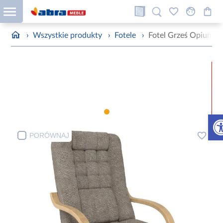
›
Wszystkie produkty
›
Fotele
›
Fotel Grześ Opium 2
Otw
PORÓWNAJ