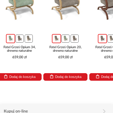
ś Opium 34,
Fotel Grześ Opium 20,
Fotel Grześ Opium 20,
naturalne
drewno naturalne
drewno orzech
00 zł
659,00 zł
659,00 zł
 do koszyka
Dodaj do koszyka
Dodaj do koszyka
Kupuj on-line