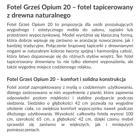
Fotel Grześ Opium 20 – fotel tapicerowany
z drewna naturalnego
Fotel Grześ Opium 20 to propozycja dla osób poszukujących
wygodnego i estetycznego mebla do salonu, sypialni lub
przestrzeni wypoczynkowej. Model wyróżnia się klasyczną formą,
która dobrze wpisuje się zarówno w aranżacje nowoczesne, jak i
bardziej tradycyjne. Połączenie brązowej tapicerki z drewnianymi
nogami w naturalnym kolorze tworzy spójną i harmonijną całość,
która łatwo dopasowuje się do różnych stylów wnętrz. Ten fotel
tapicerowany drewniany to nie tylko element wyposażenia, ale
także wygodne miejsce codziennego relaksu.
Fotel Grześ Opium 20 – komfort i solidna konstrukcja
Fotel został zaprojektowany z myślą o codziennym użytkowaniu,
dlatego zastosowano w nim wypełnienie z pianki, które zapewnia
odpowiedni poziom miękkości i stabilne podparcie podczas
siedzenia. Siedzisko o głębokości 42 cm pozwala na wygodne
ułożenie ciała, co zwiększa komfort wypoczynku nawet podczas
dłuższego użytkowania. Wysokość całkowita fotela wynosi 100
cm, szerokość 65 cm, a głębokość 42 cm, dzięki czemu mebel
sprawdzi się zarówno w większych, jak i mniejszych
pomieszczeniach.