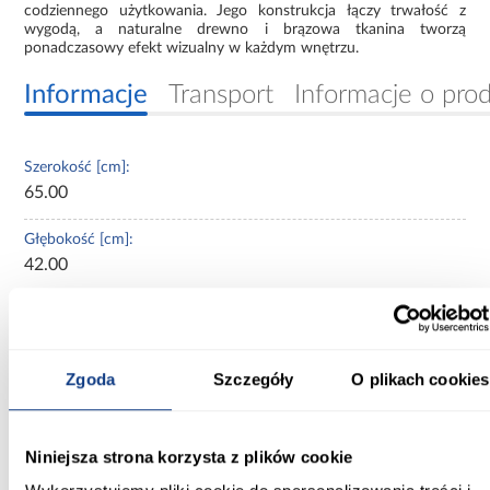
codziennego użytkowania. Jego konstrukcja łączy trwałość z
wygodą, a naturalne drewno i brązowa tkanina tworzą
ponadczasowy efekt wizualny w każdym wnętrzu.
Informacje
Transport
Informacje o pro
Szerokość [cm]:
65.00
Głębokość [cm]:
42.00
Wysokość [cm]:
100.00
Zgoda
Szczegóły
O plikach cookies
Głębokość siedziska [cm]:
42.00
Niniejsza strona korzysta z plików cookie
Kolor:
brązowy