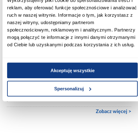
Wykorzystujemy pliki cookie do spersonalizowania treści i
reklam, aby oferować funkcje społecznościowe i analizować
Nogi:
ruch w naszej witrynie. Informacje o tym, jak korzystasz z
Tak
naszej witryny, udostępniamy partnerom
społecznościowym, reklamowym i analitycznym. Partnerzy
Kolorystyka nóg:
mogą połączyć te informacje z innymi danymi otrzymanymi
drewno naturalne
od Ciebie lub uzyskanymi podczas korzystania z ich usług.
Funkcja relax:
bez funkcji relax
Akceptuję wszystkie
Funkcja spania:
Bez funkcji spania
Spersonalizuj
Rodzaj wypełnienia:
pianka
Zobacz więcej >