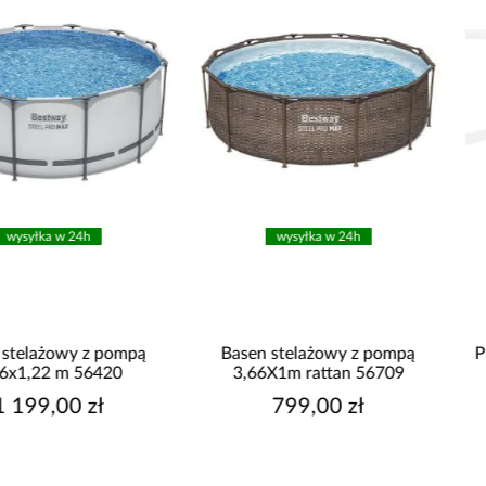
wysyłka w 24h
wysyłka w 24h
Basen stelażowy z pompą
Pompa do basenów piaskow
3,66X1m rattan 56709
Bestway 3,596 l/h 58515
799,00 zł
399,00 zł