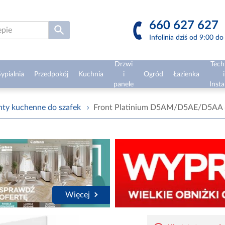
660 627 627
Infolinia dziś od 9:00 d
Drzwi
Tech
ypialnia
Przedpokój
Kuchnia
i
Ogród
Łazienka
i
panele
Insta
nty kuchenne do szafek
›
Front Platinium D5AM/D5AE/D5AA 
Więcej