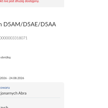
t nie jest dłużej dostępny.
ium D5AM/D5AE/D5AA
0000003318071
 obniżką:
.2026 - 24.08.2026
 towaru
cjonarnych Abra
czych