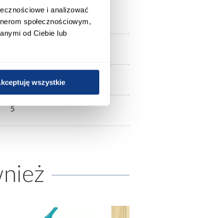
ołecznościowe i analizować
white
artnerom społecznościowym,
anymi od Ciebie lub
połysk
MDF
kceptuję wszystkie
5
wnież