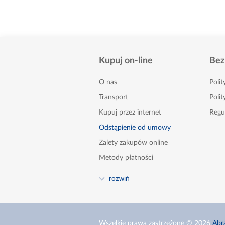
Kupuj on-line
Bez
O nas
Poli
Transport
Polit
Kupuj przez internet
Regu
Odstąpienie od umowy
Zalety zakupów online
Metody płatności
FAQ
rozwiń
Poradnik
Kontakt
Zgłoszenia naruszeń - sygnaliści
Wszelkie prawa zastrzeżone © 2026
Abr