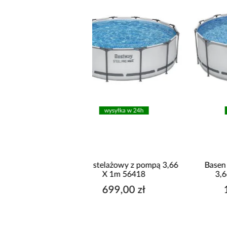
wysyłka w 24h
wysyłka w 24h
telażowy z pompą 3,66
Basen stelażowy z pompą
X 1m 56418
3,66x1,22 m 56420
699,00 zł
1 199,00 zł