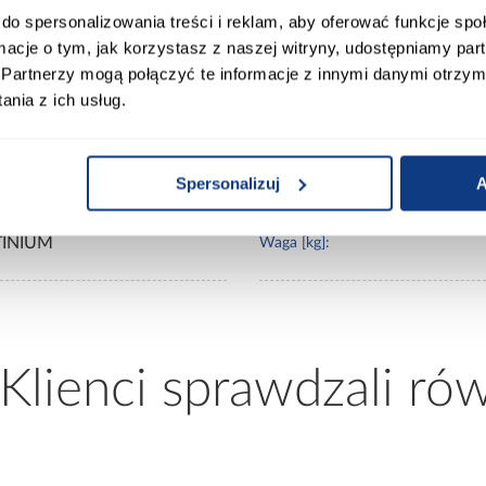
do spersonalizowania treści i reklam, aby oferować funkcje sp
ury Market
Kolor frontów:
ormacje o tym, jak korzystasz z naszej witryny, udostępniamy p
Partnerzy mogą połączyć te informacje z innymi danymi otrzym
nia z ich usług.
0
Wykończenie frontów:
40
Materiał wykonania:
Spersonalizuj
A
TINIUM
Waga [kg]:
 Klienci sprawdzali ró