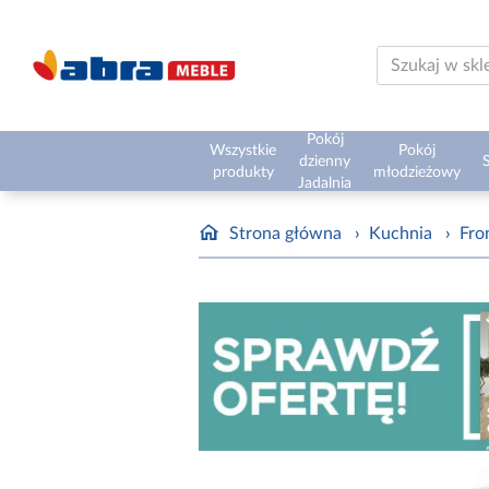
Pokój
Wszystkie
Pokój
dzienny
S
produkty
młodzieżowy
Jadalnia
Strona główna
›
Kuchnia
›
Fro