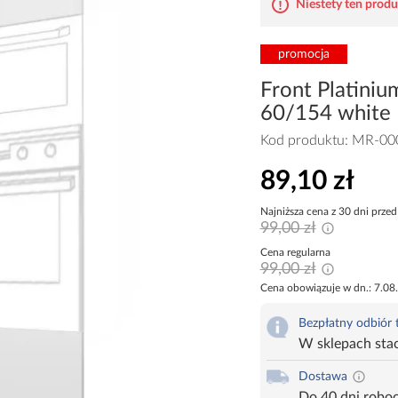
Niestety ten produk
promocja
Front Platin
60/154 white
Kod produktu:
MR-00
89,10 zł
Najniższa cena z 30 dni przed
99,00 zł
Cena regularna
99,00 zł
Cena obowiązuje w dn.: 7.08
Bezpłatny odbiór
W sklepach sta
Dostawa
Do 40 dni robo