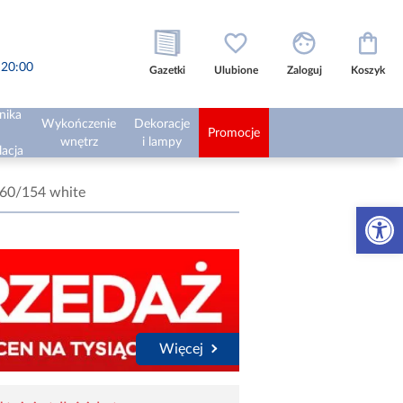
o 20:00
Gazetki
Ulubione
Zaloguj
Koszyk
nika
Wykończenie
Dekoracje
Promocje
wnętrz
i lampy
lacja
60/154 white
Otwórz 
Więcej