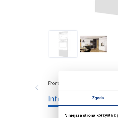
Front sprzedawany bez uchwytów
Informacje
Transp
Zgoda
Niniejsza strona korzysta z