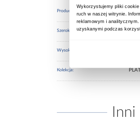
Wykorzystujemy pliki cookie 
Merk
Producent:
ruch w naszej witrynie. Inf
reklamowym i analitycznym. 
uzyskanymi podczas korzysta
59.6
Szerokość [cm]:
143.
Wysokość [cm]:
PLA
Kolekcja:
Inni