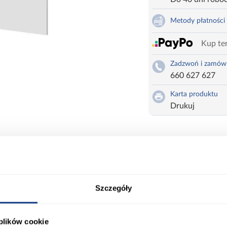
Metody płatności
Kup ter
Zadzwoń i zamów
660 627 627
Karta produktu
Drukuj
 - trzeba zamówić dodatkowo.
ort
Informacje o produkcie
Szczegóły
 plików cookie