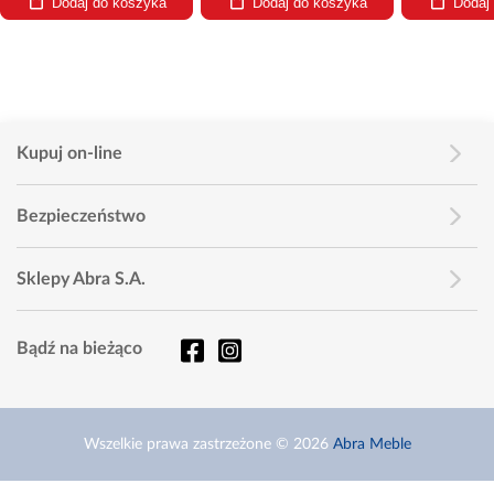
Dodaj do koszyka
Dodaj do koszyka
Dodaj
Kupuj on-line
Bezpieczeństwo
Sklepy Abra S.A.
Bądź na bieżąco
Wszelkie prawa zastrzeżone © 2026
Abra Meble