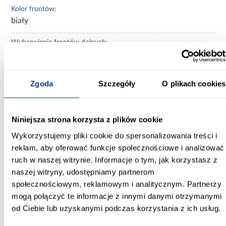
Kolor frontów:
biały
Wybarwienie frontów dolnych:
białe
Wykończenie frontów:
Zgoda
Szczegóły
O plikach cookies
połysk
Konstrukcja frontów:
Niniejsza strona korzysta z plików cookie
płyta wiórowa lakierowana
Wykorzystujemy pliki cookie do spersonalizowania treści i
Cokół w kolorze korpusu:
reklam, aby oferować funkcje społecznościowe i analizować
Nie
ruch w naszej witrynie. Informacje o tym, jak korzystasz z
naszej witryny, udostępniamy partnerom
Zobacz więcej >
społecznościowym, reklamowym i analitycznym. Partnerzy
mogą połączyć te informacje z innymi danymi otrzymanymi
od Ciebie lub uzyskanymi podczas korzystania z ich usług.
Inni Klienci sprawdzali również