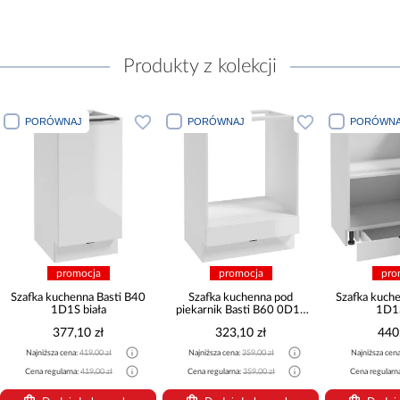
Produkty z kolekcji
PORÓWNAJ
PORÓWNAJ
PORÓWNA
promocja
promocja
pro
Szafka kuchenna Basti B40
Szafka kuchenna pod
Szafka kuch
1D1S biała
piekarnik Basti B60 0D1S
1D1S
biała
377,10 zł
323,10 zł
440
Najniższa cena:
419,00 zł
Najniższa cena:
359,00 zł
Najniższa cen
Cena regularna:
419,00 zł
Cena regularna:
359,00 zł
Cena regularn