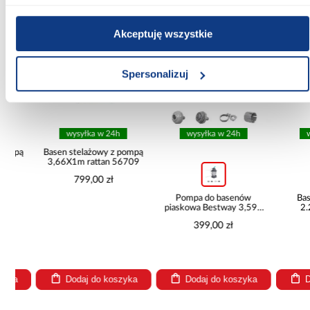
PORÓWNAJ
PORÓWNAJ
PORÓWN
Akceptuję wszystkie
Spersonalizuj
wysyłka w 24h
wysyłka w 24h
wysył
ą
Basen stelażowy z pompą
3,66X1m rattan 56709
799,00 zł
Pompa do basenów
Basen p
piaskowa Bestway 3,596
2.2X1.
l/h 58515
282
399,00 zł
369
Dodaj do koszyka
Dodaj do koszyka
Dodaj