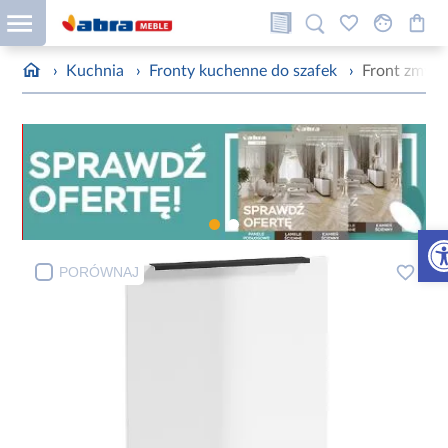
›
Kuchnia
›
Fronty kuchenne do szafek
›
Front zmywa
Otw
PORÓWNAJ