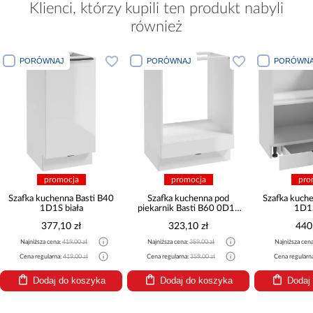
Klienci, którzy kupili ten produkt nabyli
również
PORÓWNAJ
PORÓWNAJ
PORÓWNA
promocja
promocja
pro
Szafka kuchenna Basti B40
Szafka kuchenna pod
Szafka kuch
1D1S biała
piekarnik Basti B60 0D1S
1D1S
biała
377,10 zł
323,10 zł
440
Najniższa cena:
419,00 zł
Najniższa cena:
359,00 zł
Najniższa cen
Cena regularna:
419,00 zł
Cena regularna:
359,00 zł
Cena regularn
Dodaj do koszyka
Dodaj do koszyka
Dodaj