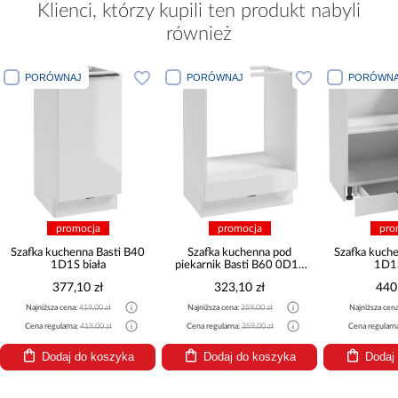
Klienci, którzy kupili ten produkt nabyli
również
PORÓWNAJ
PORÓWNAJ
PORÓWNA
promocja
promocja
pro
Szafka kuchenna Basti B40
Szafka kuchenna pod
Szafka kuch
1D1S biała
piekarnik Basti B60 0D1S
1D1S
biała
377,10 zł
323,10 zł
440
Najniższa cena:
419,00 zł
Najniższa cena:
359,00 zł
Najniższa cen
Cena regularna:
419,00 zł
Cena regularna:
359,00 zł
Cena regularn
Dodaj do koszyka
Dodaj do koszyka
Dodaj