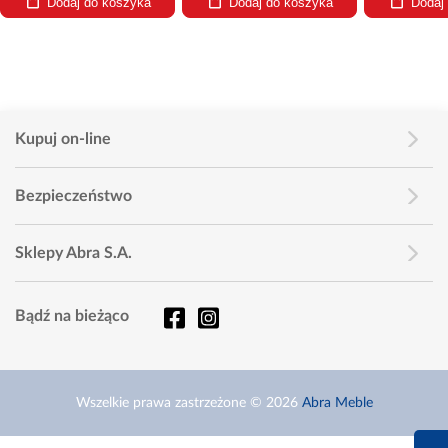
Dodaj do koszyka
Dodaj do koszyka
Dodaj
Kupuj on-line
Bezpieczeństwo
Sklepy Abra S.A.
Bądź na bieżąco
Wszelkie prawa zastrzeżone © 2026
Abra Meble