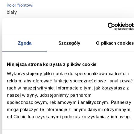
Kolor frontów:
biały
Kolor korpusu:
biały
Zgoda
Szczegóły
O plikach cookies
Wybarwienie frontów górnych:
białe
Niniejsza strona korzysta z plików cookie
Wybarwienie korpusu:
białe
Wykorzystujemy pliki cookie do spersonalizowania treści i
reklam, aby oferować funkcje społecznościowe i analizować
Wykończenie frontów:
ruch w naszej witrynie. Informacje o tym, jak korzystasz z
połysk
naszej witryny, udostępniamy partnerom
społecznościowym, reklamowym i analitycznym. Partnerzy
Zobacz więcej >
mogą połączyć te informacje z innymi danymi otrzymanymi
od Ciebie lub uzyskanymi podczas korzystania z ich usług.
Inni Klienci sprawdzali również