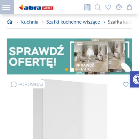
›
Kuchnia
›
Szafki kuchenne wiszące
›
Szafka kuchen
Otw
PORÓWNAJ