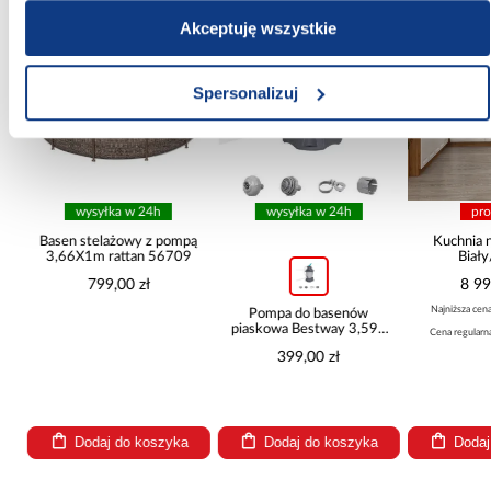
Akceptuję wszystkie
PORÓWNAJ
PORÓWNAJ
PORÓWN
Spersonalizuj
wysyłka w 24h
wysyłka w 24h
pro
ą
Basen stelażowy z pompą
Kuchnia n
3,66X1m rattan 56709
Biały
265x30
799,00 zł
8 99
Najniższa cena
Pompa do basenów
piaskowa Bestway 3,596
Cena regularna
l/h 58515
399,00 zł
Dodaj do koszyka
Dodaj do koszyka
Dodaj