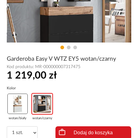
Garderoba Easy V WTZ EY5 wotan/czarny
Kod produktu:
MR-000000007317475
1 219,00 zł
Kolor
wotan/biały
wotan/czarny
Dodaj do koszyka