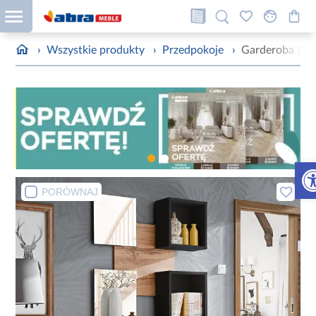
›
Wszystkie produkty
›
Przedpokoje
›
Garderoba Eas
Otw
PORÓWNAJ