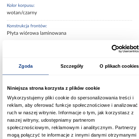
Kolor korpusu:
wotan/czarny
Konstrukcja frontów:
Płyta wiórowa laminowana
Konstrukcja korpusu:
Płyta wiórowa laminowana
Zgoda
Szczegóły
O plikach cookies
Wykończenie frontów:
mat
Niniejsza strona korzysta z plików cookie
Wykończenie korpusu:
mat
Wykorzystujemy pliki cookie do spersonalizowania treści i
reklam, aby oferować funkcje społecznościowe i analizować
Zobacz więcej >
ruch w naszej witrynie. Informacje o tym, jak korzystasz z
naszej witryny, udostępniamy partnerom
społecznościowym, reklamowym i analitycznym. Partnerzy
Inni Klienci sprawdzali również
mogą połączyć te informacje z innymi danymi otrzymanymi