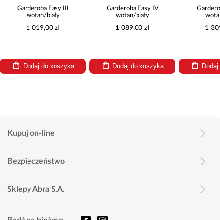
Garderoba Easy III
Garderoba Easy IV
Gardero
wotan/biały
wotan/biały
wota
1 019,00 zł
1 089,00 zł
1 30
Dodaj do koszyka
Dodaj do koszyka
Dodaj
Kupuj on-line
Bezpieczeństwo
Sklepy Abra S.A.
Bądź na bieżąco