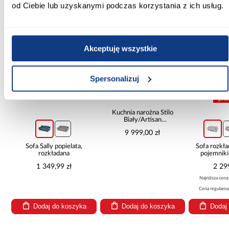
od Ciebie lub uzyskanymi podczas korzystania z ich usług.
PORÓWNAJ
PORÓWNAJ
PORÓWN
Akceptuję wszystkie
Spersonalizuj
pro
Kuchnia narożna Stilo
Biały/Artisan
265x300x180 Cm
9 999,00 zł
Sofa Sally popielata,
Sofa rozkła
rozkładana
pojemnik
1 349,99 zł
2 29
Najniższa cena
Cena regularna
Dodaj do koszyka
Dodaj do koszyka
Dodaj