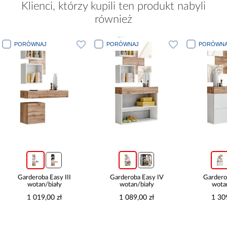
Klienci, którzy kupili ten produkt nabyli
również
PORÓWNAJ
PORÓWNAJ
PORÓWNA
Garderoba Easy III
Garderoba Easy IV
Gardero
wotan/biały
wotan/biały
wota
1 019,00 zł
1 089,00 zł
1 30