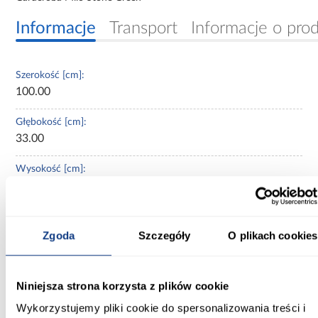
Informacje
Transport
Informacje o pro
Szerokość [cm]:
100.00
Głębokość [cm]:
33.00
Wysokość [cm]:
189.40
Wybarwienie:
zielone
Zgoda
Szczegóły
O plikach cookies
Kolor frontów:
stone green
Niniejsza strona korzysta z plików cookie
Wykorzystujemy pliki cookie do spersonalizowania treści i
Kolor korpusu: