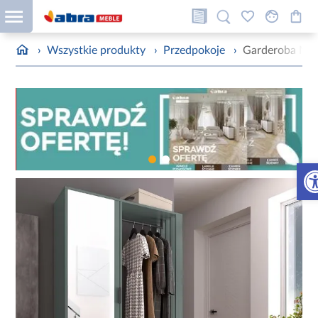
›
Wszystkie produkty
›
Przedpokoje
›
Garderoba Mil
Otw