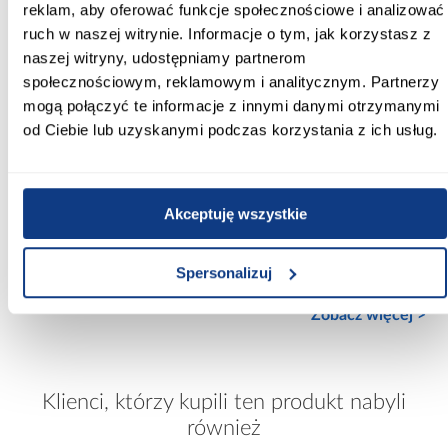
reklam, aby oferować funkcje społecznościowe i analizować
stone green
ruch w naszej witrynie. Informacje o tym, jak korzystasz z
Konstrukcja frontów:
naszej witryny, udostępniamy partnerom
Płyta wiórowa laminowana
społecznościowym, reklamowym i analitycznym. Partnerzy
mogą połączyć te informacje z innymi danymi otrzymanymi
Konstrukcja korpusu:
od Ciebie lub uzyskanymi podczas korzystania z ich usług.
Płyta wiórowa laminowana
Wykończenie frontów:
mat
Akceptuję wszystkie
Wykończenie korpusu:
Spersonalizuj
mat
Zobacz więcej >
Klienci, którzy kupili ten produkt nabyli
również