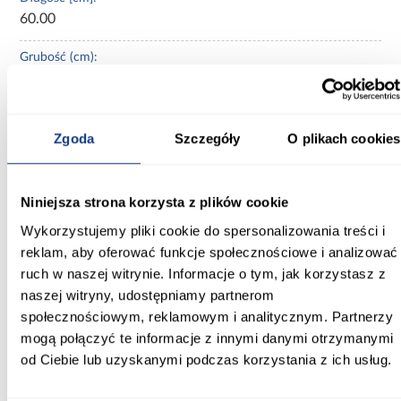
60.00
Grubość (cm):
0,7
Kolekcja:
CARTACO
Zgoda
Szczegóły
O plikach cookies
Typ płytki:
bazowa
Niniejsza strona korzysta z plików cookie
Wykorzystujemy pliki cookie do spersonalizowania treści i
Przeznaczenie:
reklam, aby oferować funkcje społecznościowe i analizować
podłoga i ściana
ruch w naszej witrynie. Informacje o tym, jak korzystasz z
naszej witryny, udostępniamy partnerom
Zastosowanie/przenaczenie:
do wewnątrz i na zewnątrz
społecznościowym, reklamowym i analitycznym. Partnerzy
mogą połączyć te informacje z innymi danymi otrzymanymi
Wzornictwo:
od Ciebie lub uzyskanymi podczas korzystania z ich usług.
imitacja marmuru