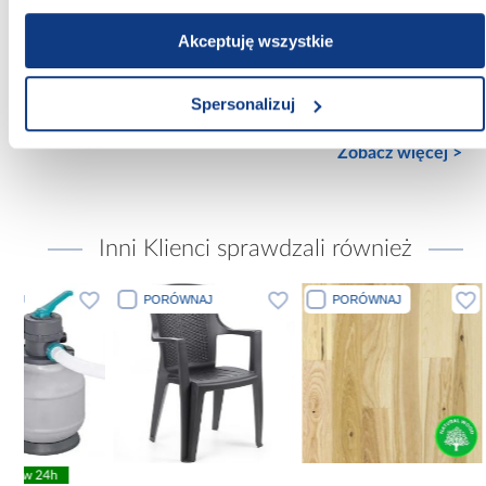
Mrozoodporność:
Tak
Akceptuję wszystkie
Powierzchnia:
Spersonalizuj
mat
Zobacz więcej >
Inni Klienci sprawdzali również
PORÓWNAJ
PORÓWNAJ
PORÓWN
pro