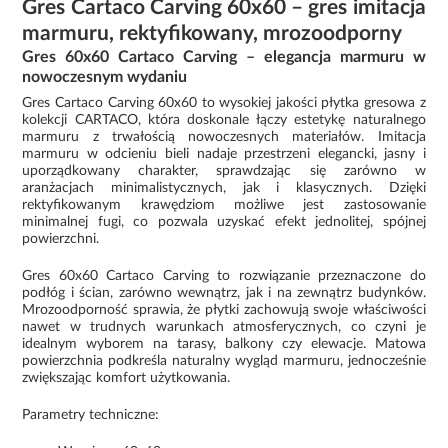
Gres Cartaco Carving 60x60 – gres imitacja
marmuru, rektyfikowany, mrozoodporny
Gres 60x60 Cartaco Carving – elegancja marmuru w
nowoczesnym wydaniu
Gres Cartaco Carving 60x60 to wysokiej jakości płytka gresowa z
kolekcji CARTACO, która doskonale łączy estetykę naturalnego
marmuru z trwałością nowoczesnych materiałów. Imitacja
marmuru w odcieniu bieli nadaje przestrzeni elegancki, jasny i
uporządkowany charakter, sprawdzając się zarówno w
aranżacjach minimalistycznych, jak i klasycznych. Dzięki
rektyfikowanym krawędziom możliwe jest zastosowanie
minimalnej fugi, co pozwala uzyskać efekt jednolitej, spójnej
powierzchni.
Gres 60x60 Cartaco Carving to rozwiązanie przeznaczone do
podłóg i ścian, zarówno wewnątrz, jak i na zewnątrz budynków.
Mrozoodporność sprawia, że płytki zachowują swoje właściwości
nawet w trudnych warunkach atmosferycznych, co czyni je
idealnym wyborem na tarasy, balkony czy elewacje. Matowa
powierzchnia podkreśla naturalny wygląd marmuru, jednocześnie
zwiększając komfort użytkowania.
Parametry techniczne: