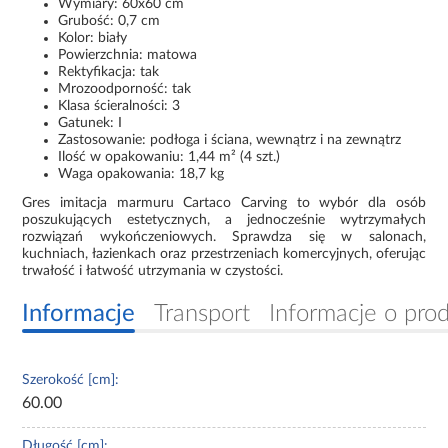
Wymiary: 60x60 cm
Grubość: 0,7 cm
Kolor: biały
Powierzchnia: matowa
Rektyfikacja: tak
Mrozoodporność: tak
Klasa ścieralności: 3
Gatunek: I
Zastosowanie: podłoga i ściana, wewnątrz i na zewnątrz
Ilość w opakowaniu: 1,44 m² (4 szt.)
Waga opakowania: 18,7 kg
Gres imitacja marmuru Cartaco Carving to wybór dla osób
poszukujących estetycznych, a jednocześnie wytrzymałych
rozwiązań wykończeniowych. Sprawdza się w salonach,
kuchniach, łazienkach oraz przestrzeniach komercyjnych, oferując
trwałość i łatwość utrzymania w czystości.
Informacje
Transport
Informacje o pro
Szerokość [cm]:
60.00
Długość [cm]: