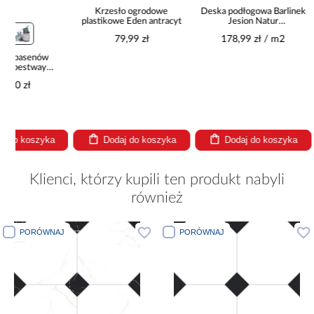
Krzesło ogrodowe
Deska podłogowa Barlinek
plastikowe Eden antracyt
Jesion Natur
14x180x1092
79,99 zł
178,99 zł / m2
Krzesło s
Blac
71,
Najniższa cen
Cena regular
Dodaj do koszyka
Dodaj do koszyka
Dodaj
Klienci, którzy kupili ten produkt nabyli
również
PORÓWNAJ
PORÓWNAJ