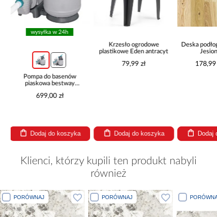
Krzesło ogrodowe
Deska podłogowa Barlinek
Elastycz
plastikowe Eden antracyt
Jesion Natur
Mineral
14x180x1092
79,99 zł
178,99 zł / m2
109,99
Dodaj do koszyka
Dodaj do koszyka
Dodaj
Klienci, którzy kupili ten produkt nabyli
również
PORÓWNAJ
PORÓWNAJ
PORÓWNA