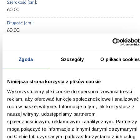
Szerokość [cm]:
60.00
Długość [cm]:
60.00
Grubość (cm):
0,7
Zgoda
Szczegóły
O plikach cookies
Kolekcja:
PATAGONIA
Niniejsza strona korzysta z plików cookie
Typ płytki:
Wykorzystujemy pliki cookie do spersonalizowania treści i
bazowa
reklam, aby oferować funkcje społecznościowe i analizować
Przeznaczenie:
ruch w naszej witrynie. Informacje o tym, jak korzystasz z
podłoga i ściana
naszej witryny, udostępniamy partnerom
społecznościowym, reklamowym i analitycznym. Partnerzy
Zastosowanie/przenaczenie:
mogą połączyć te informacje z innymi danymi otrzymanymi
do wewnątrz i na zewnątrz
od Ciebie lub uzyskanymi podczas korzystania z ich usług.