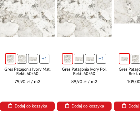
+1
+1
Gres Patagonia Ivory Mat.
Gres Patagonia Ivory Pol.
Gres Patago
Rekt. 60/60
Rekt. 60/60
Rekt.
79,90 zł / m2
89,90 zł / m2
109,00
Dodaj do koszyka
Dodaj do koszyka
Dodaj