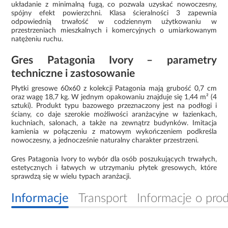
układanie z minimalną fugą, co pozwala uzyskać nowoczesny,
spójny efekt powierzchni. Klasa ścieralności 3 zapewnia
odpowiednią trwałość w codziennym użytkowaniu w
przestrzeniach mieszkalnych i komercyjnych o umiarkowanym
natężeniu ruchu.
Gres Patagonia Ivory – parametry
techniczne i zastosowanie
Płytki gresowe 60x60 z kolekcji Patagonia mają grubość 0,7 cm
oraz wagę 18,7 kg. W jednym opakowaniu znajduje się 1,44 m² (4
sztuki). Produkt typu bazowego przeznaczony jest na podłogi i
ściany, co daje szerokie możliwości aranżacyjne w łazienkach,
kuchniach, salonach, a także na zewnątrz budynków. Imitacja
kamienia w połączeniu z matowym wykończeniem podkreśla
nowoczesny, a jednocześnie naturalny charakter przestrzeni.
Gres Patagonia Ivory to wybór dla osób poszukujących trwałych,
estetycznych i łatwych w utrzymaniu płytek gresowych, które
sprawdzą się w wielu typach aranżacji.
Informacje
Transport
Informacje o pro