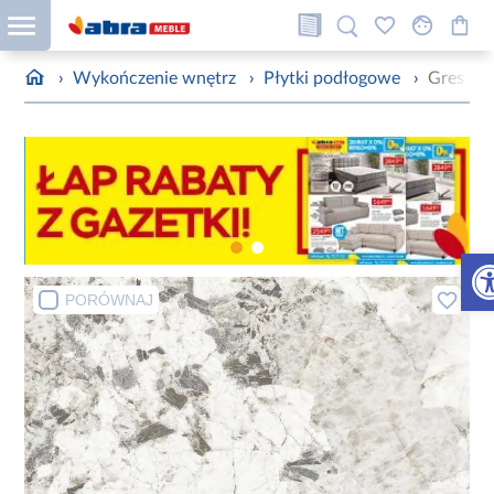
›
Wykończenie wnętrz
›
Płytki podłogowe
›
Gres Pat
Otw
PORÓWNAJ