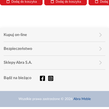
Dodaj do koszyka
Dodaj do koszyka
Dodaj
Kupuj on-line
Bezpieczeństwo
Sklepy Abra S.A.
Bądź na bieżąco
Wszelkie prawa zastrzeżone © 2026
Abra Meble