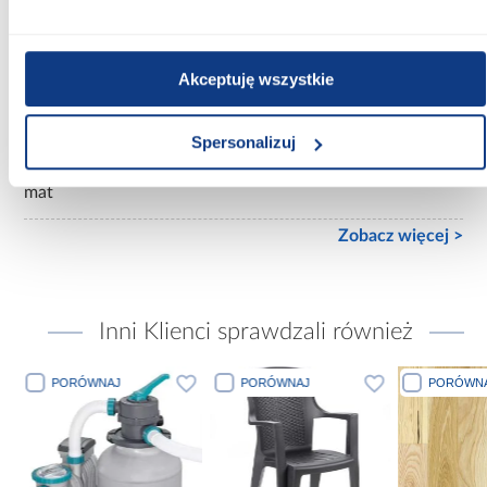
Wzornictwo:
imitacja kamienia
Akceptuję wszystkie
Mrozoodporność:
Tak
Spersonalizuj
Powierzchnia:
mat
Zobacz więcej >
Inni Klienci sprawdzali również
PORÓWNAJ
PORÓWNAJ
PORÓWN