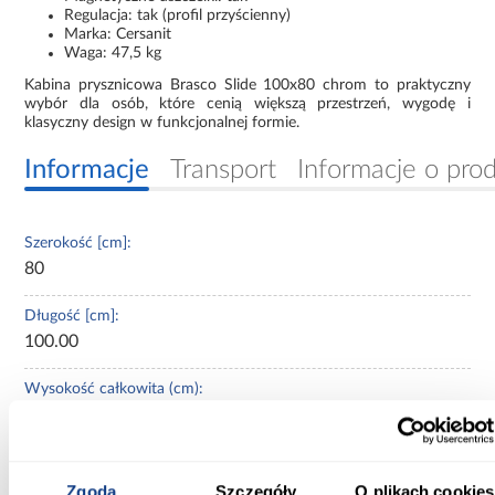
Regulacja: tak (profil przyścienny)
Marka: Cersanit
Waga: 47,5 kg
Kabina prysznicowa Brasco Slide 100x80 chrom to praktyczny
wybór dla osób, które cenią większą przestrzeń, wygodę i
klasyczny design w funkcjonalnej formie.
Informacje
Transport
Informacje o pro
Szerokość [cm]:
80
Długość [cm]:
100.00
Wysokość całkowita (cm):
190.00
Grubość szkła (mm):
5
Zgoda
Szczegóły
O plikach cookies