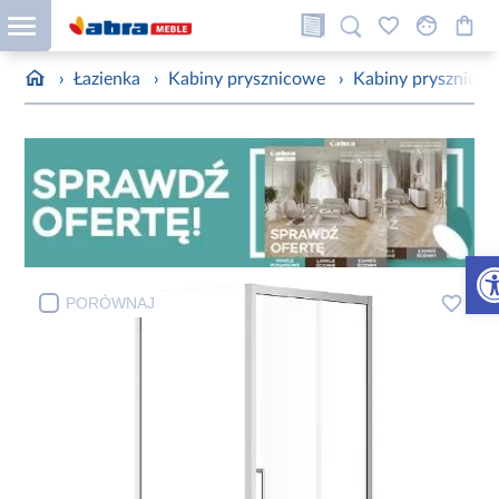
›
Łazienka
›
Kabiny prysznicowe
›
Kabiny prysznico
Otw
PORÓWNAJ