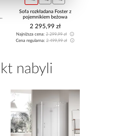
Sofa rozkładana Foster z
Szafa Palermo 2
pojemnikiem beżowa
kaszmir/lustro
2 295,99 zł
1 699,00 z
Najniższa cena:
2 299,99 zł
Cena regularna:
2 499,99 zł
kt nabyli