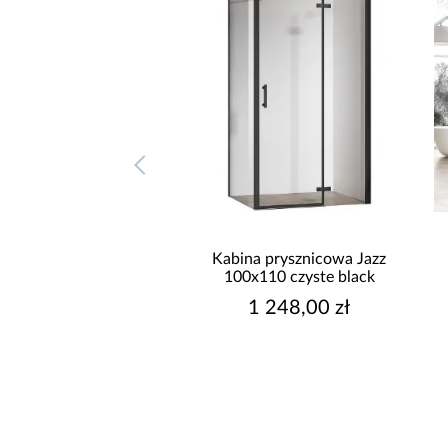
na prysznicowa Jazz
Kabina prysznicowa Jazz
x100 czyste chrom
100x110 czyste black
1 248,00 zł
1 248,00 zł