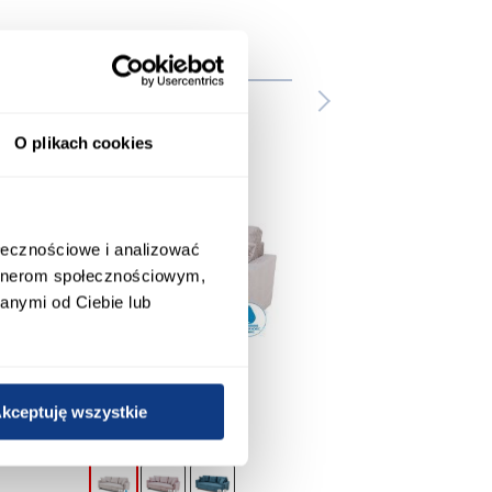
wnież
O plikach cookies
ołecznościowe i analizować
artnerom społecznościowym,
anymi od Ciebie lub
kceptuję wszystkie
promocja