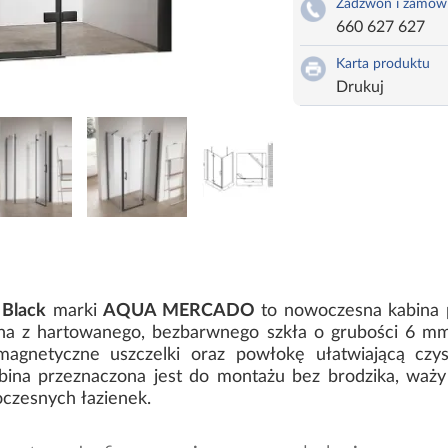
Zadzwoń i zamów
660 627 627
Karta produktu
Drukuj
 Black
marki
AQUA MERCADO
to nowoczesna kabina 
na z hartowanego, bezbarwnego szkła o grubości 6 m
, magnetyczne uszczelki oraz powłokę ułatwiającą cz
ina przeznaczona jest do montażu bez brodzika, waży 
oczesnych łazienek.