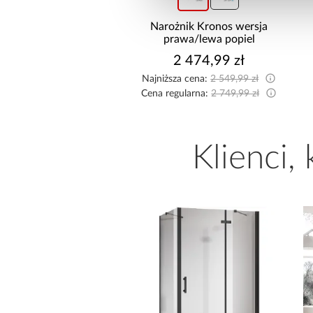
Szafa Royal 203
Narożnik Kronos wersja
rna/Lamela Wotan
prawa/lewa popiel
1 799,00 zł
2 474,99 zł
Najniższa cena:
2 549,99 zł
Cena regularna:
2 749,99 zł
Klienci,