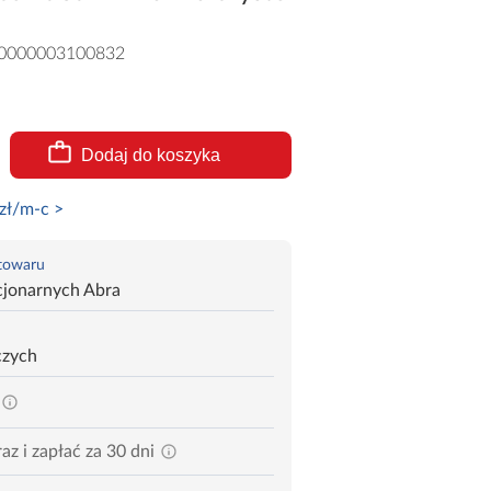
0000003100832
Dodaj do koszyka
zł/m-c >
 towaru
cjonarnych Abra
czych
az i zapłać za 30 dni