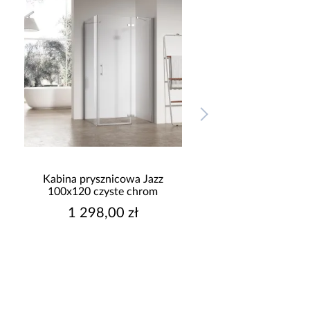
Kabina prysznicowa Jazz
Kabina prysznicowa
100x120 czyste chrom
100x80 czyste bl
1 298,00 zł
1 148,00 z