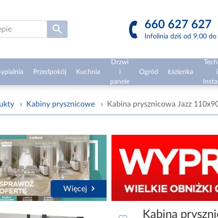
660 627 627
Infolinia dziś od 9:00 d
Drzwi
Tech
ypialnia
Przedpokój
Kuchnia
i
Ogród
Łazienka
i
panele
Insta
ukty
›
Kabiny prysznicowe
›
Kabina prysznicowa Jazz 110x90
Więcej
Kabina pryszn