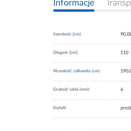
Informacje
Transp
90.0
Szerokość [cm]:
110
Długość [cm]:
190.
Wysokość całkowita (cm):
6
Grubość szkła (mm):
pros
Kształt: