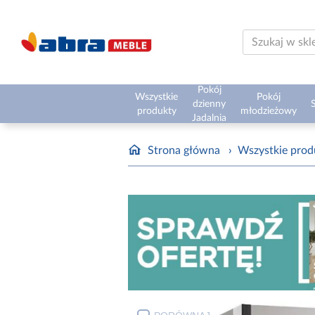
Pokój
Wszystkie
Pokój
dzienny
S
produkty
młodzieżowy
Jadalnia
Strona główna
›
Wszystkie prod