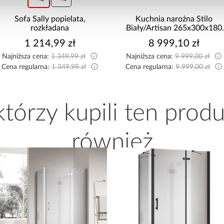
Sofa Sally popielata,
Kuchnia narożna Stilo
rozkładana
Biały/Artisan 265x300x180
Cm
1 214,99 zł
8 999,10 zł
Najniższa cena:
1 349,99 zł
Najniższa cena:
9 999,00 zł
Cena regularna:
1 349,99 zł
Cena regularna:
9 999,00 zł
 którzy kupili ten produ
również