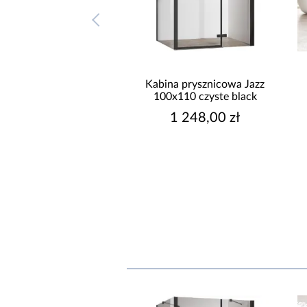
na prysznicowa Jazz
Kabina prysznicowa Jazz
x100 czyste chrom
100x110 czyste black
1 248,00 zł
1 248,00 zł