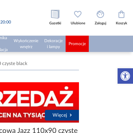
o 20:00
Gazetki
Ulubione
Zaloguj
Koszyk
nika
Wykończenie
Dekoracje
Promocje
wnętrz
i lampy
lacja
 czyste black
Otwórz 
Więcej
icowa Jazz 110x90 czyste