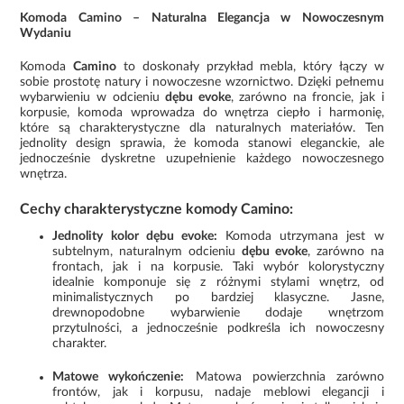
Komoda Camino – Naturalna Elegancja w Nowoczesnym
Wydaniu
Komoda
Camino
to doskonały przykład mebla, który łączy w
sobie prostotę natury i nowoczesne wzornictwo. Dzięki pełnemu
wybarwieniu w odcieniu
dębu evoke
, zarówno na froncie, jak i
korpusie, komoda wprowadza do wnętrza ciepło i harmonię,
które są charakterystyczne dla naturalnych materiałów. Ten
jednolity design sprawia, że komoda stanowi eleganckie, ale
jednocześnie dyskretne uzupełnienie każdego nowoczesnego
wnętrza.
Cechy charakterystyczne komody Camino:
Jednolity kolor dębu evoke:
Komoda utrzymana jest w
subtelnym, naturalnym odcieniu
dębu evoke
, zarówno na
frontach, jak i na korpusie. Taki wybór kolorystyczny
idealnie komponuje się z różnymi stylami wnętrz, od
minimalistycznych po bardziej klasyczne. Jasne,
drewnopodobne wybarwienie dodaje wnętrzom
przytulności, a jednocześnie podkreśla ich nowoczesny
charakter.
Matowe wykończenie:
Matowa powierzchnia zarówno
frontów, jak i korpusu, nadaje meblowi elegancji i