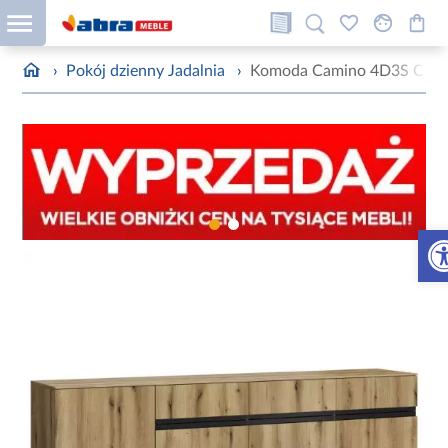
›
Pokój dzienny Jadalnia
›
Komoda Camino 4D3S CMNK
Otw