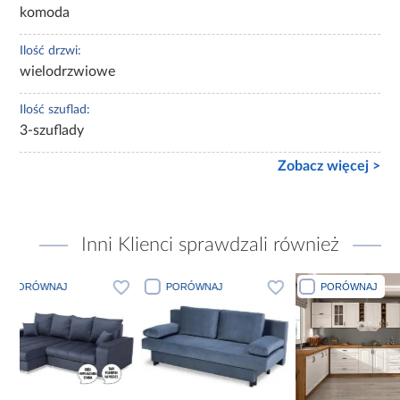
komoda
Ilość drzwi:
wielodrzwiowe
Ilość szuflad:
3-szuflady
Zobacz więcej >
Inni Klienci sprawdzali również
PORÓWNAJ
PORÓWNAJ
PORÓW