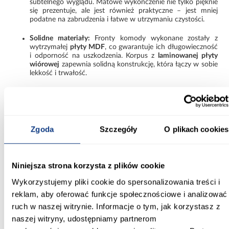
subtelnego wyglądu. Matowe wykończenie nie tylko pięknie
się prezentuje, ale jest również praktyczne – jest mniej
podatne na zabrudzenia i łatwe w utrzymaniu czystości.
Solidne materiały:
Fronty komody wykonane zostały z
wytrzymałej
płyty MDF
, co gwarantuje ich długowieczność
i odporność na uszkodzenia. Korpus z
laminowanej płyty
wiórowej
zapewnia solidną konstrukcję, która łączy w sobie
lekkość i trwałość.
System bezuchwytowy:
Zastosowanie
systemu
bezuchwytowego
nadaje komodzie minimalistyczny i
nowoczesny wygląd. Gładkie fronty bez wystających
elementów sprawiają, że mebel wygląda elegancko i
harmonijnie. To rozwiązanie nie tylko wpływa na estetykę,
Zgoda
Szczegóły
O plikach cookies
ale także zwiększa komfort użytkowania, dzięki łatwemu
otwieraniu szuflad.
Prowadnice kulkowe:
Wysokiej jakości
prowadnice
Niniejsza strona korzysta z plików cookie
kulkowe
zapewniają ciche i płynne działanie szuflad. Dzięki
temu użytkowanie komody jest niezwykle komfortowe, a
Wykorzystujemy pliki cookie do spersonalizowania treści i
mechanizmy otwierania są trwałe i niezawodne na lata.
reklam, aby oferować funkcje społecznościowe i analizować
ruch w naszej witrynie. Informacje o tym, jak korzystasz z
Idealne połączenie funkcjonalności i estetyki:
naszej witryny, udostępniamy partnerom
Komoda Camino w kolorze
dębu evoke
to nie tylko piękny