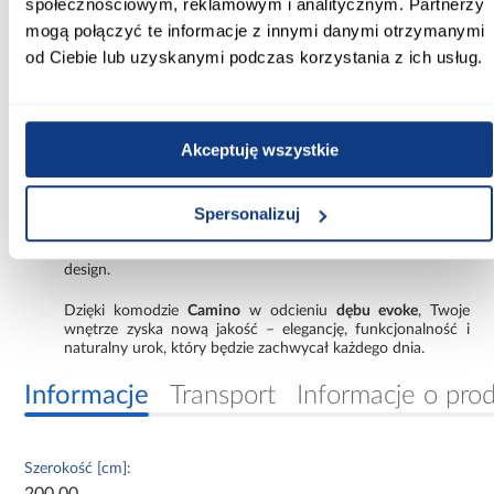
społecznościowym, reklamowym i analitycznym. Partnerzy
element dekoracyjny, ale także bardzo praktyczny mebel,
który zapewnia dużą ilość miejsca do przechowywania.
mogą połączyć te informacje z innymi danymi otrzymanymi
Dzięki swojej pojemnej konstrukcji, z łatwością pomieści
od Ciebie lub uzyskanymi podczas korzystania z ich usług.
ubrania, akcesoria, dokumenty czy inne przedmioty
codziennego użytku. To idealne rozwiązanie do salonu,
sypialni, przedpokoju lub biura, gdzie liczy się zarówno
funkcjonalność, jak i elegancja.
Akceptuję wszystkie
Komoda Camino została stworzona z myślą o osobach,
które cenią sobie naturalne wykończenia i minimalistyczne
wzornictwo, które wpisuje się w najnowsze trendy
Spersonalizuj
wnętrzarskie. To mebel, który harmonijnie łączy piękno
natury z nowoczesnymi rozwiązaniami technologicznymi,
oferując zarówno komfort użytkowania, jak i wyjątkowy
design.
Dzięki komodzie
Camino
w odcieniu
dębu evoke
, Twoje
wnętrze zyska nową jakość – elegancję, funkcjonalność i
naturalny urok, który będzie zachwycał każdego dnia.
Informacje
Transport
Informacje o pro
Szerokość [cm]:
200.00