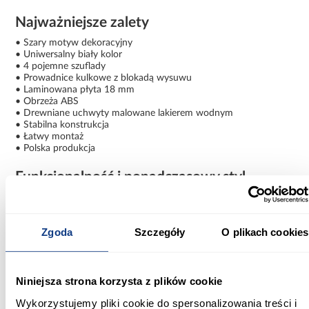
Najważniejsze zalety
• Szary motyw dekoracyjny
• Uniwersalny biały kolor
• 4 pojemne szuflady
• Prowadnice kulkowe z blokadą wysuwu
• Laminowana płyta 18 mm
• Obrzeża ABS
• Drewniane uchwyty malowane lakierem wodnym
• Stabilna konstrukcja
• Łatwy montaż
• Polska produkcja
Funkcjonalność i ponadczasowy styl
Komoda dziecięca Emily z szarym motywem to połączenie
trwałości, wygody użytkowania i eleganckiego wyglądu. Dzięki
pojemnym szufladom pomaga utrzymać porządek, a neutralna
Zgoda
Szczegóły
O plikach cookies
kolorystyka sprawia, że stanowi praktyczny i estetyczny element
wyposażenia dziecięcej przestrzeni.
Informacje
Informacje o produkcie
Niniejsza strona korzysta z plików cookie
Wykorzystujemy pliki cookie do spersonalizowania treści i