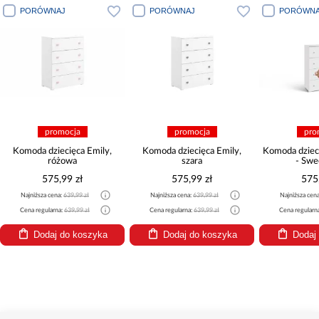
PORÓWNAJ
PORÓWNAJ
PORÓWNA
promocja
promocja
pro
Komoda dziecięca Emily,
Komoda dziecięca Emily,
Komoda dzieci
różowa
szara
- Swe
575,99 zł
575,99 zł
575
Najniższa cena:
639,99 zł
Najniższa cena:
639,99 zł
Najniższa cen
Cena regularna:
639,99 zł
Cena regularna:
639,99 zł
Cena regularn
Dodaj do koszyka
Dodaj do koszyka
Dodaj