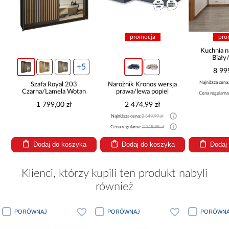
promocja
pro
ą
Kuchnia n
Biały
265x30
+5
8 99
Najniższa cena
Szafa Royal 203
Narożnik Kronos wersja
Czarna/Lamela Wotan
prawa/lewa popiel
Cena regularna
1 799,00 zł
2 474,99 zł
Najniższa cena:
2 549,99 zł
Cena regularna:
2 749,99 zł
Dodaj do koszyka
Dodaj do koszyka
Dodaj
Klienci, którzy kupili ten produkt nabyli
również
PORÓWNAJ
PORÓWNAJ
PORÓWNA