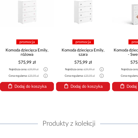
promocja
promocja
pro
Komoda dziecięca Emily,
Komoda dziecięca Emily,
Komoda dzieci
różowa
szara
- Swe
575,99 zł
575,99 zł
575
Najniższa cena:
639,99 zł
Najniższa cena:
639,99 zł
Najniższa cen
Cena regularna:
639,99 zł
Cena regularna:
639,99 zł
Cena regularn
Dodaj do koszyka
Dodaj do koszyka
Dodaj
Produkty z kolekcji