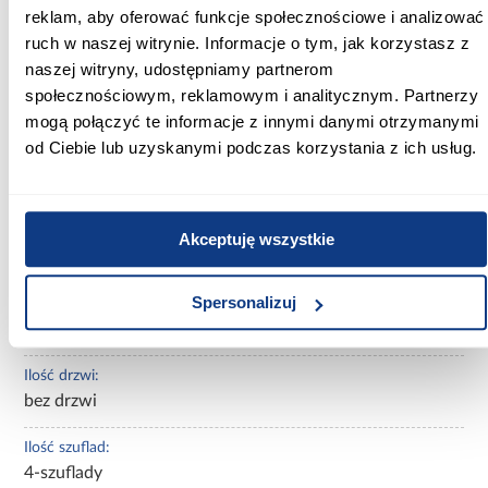
reklam, aby oferować funkcje społecznościowe i analizować
Szerokość [cm]:
40.00
ruch w naszej witrynie. Informacje o tym, jak korzystasz z
naszej witryny, udostępniamy partnerom
Głębokość [cm]:
społecznościowym, reklamowym i analitycznym. Partnerzy
80.00
mogą połączyć te informacje z innymi danymi otrzymanymi
od Ciebie lub uzyskanymi podczas korzystania z ich usług.
Wysokość [cm]:
102.00
Kolekcja:
Akceptuję wszystkie
Emily
Spersonalizuj
Rodzaj asortymentu:
komoda
Ilość drzwi:
bez drzwi
Ilość szuflad:
4-szuflady