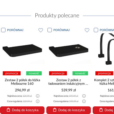
Produkty polecane
PORÓWNAJ
PORÓWNAJ
PORÓWNA
promocja
nowość
promocja
nowość
promocja
Zestaw 2 półek do łóżka
Zestaw 2 półek z
Komplet 2 szt
Melbourne 160
ładowaniem indukcyjnym do
łóżka Me
łóżka Melbourne 160
296,99 zł
539,99 zł
161
Najniższa cena:
329,99 zł
Najniższa cena:
599,99 zł
Najniższa cen
Cena regularna:
329,99 zł
Cena regularna:
599,99 zł
Cena regularn
Dodaj do koszyka
Dodaj do koszyka
Dodaj