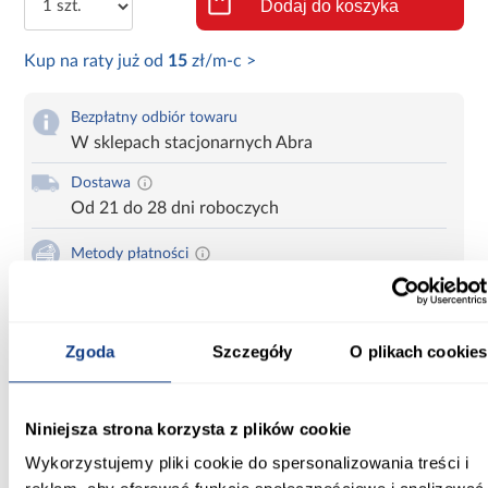
Dodaj do koszyka
Kup na raty już od
15
zł/m-c >
Bezpłatny odbiór towaru
W sklepach stacjonarnych Abra
Dostawa
Od 21 do 28 dni roboczych
Metody płatności
Kup teraz i zapłać za 30 dni
Zadzwoń i zamów
Zgoda
Szczegóły
O plikach cookies
660 627 627
Karta produktu
Niniejsza strona korzysta z plików cookie
Drukuj
Wykorzystujemy pliki cookie do spersonalizowania treści i