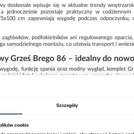
doskonale wpisuje się w aktualne trendy wnętrzarskie
 a jednocześnie pozostaje praktyczny w codziennym
5x100 cm zapewniają wygodę podczas odpoczynku, ogl
 zagłówków, podłokietników ani regulowanego oparcia, 
 samodzielnego montażu, co ułatwia transport i wniesie
y Grześ Brego 86 – idealny do nowo
o wygodę, funkcję spania oraz modny wygląd, komplet G
ościel i fotel w kolorze granatowym sprawdzą się w wi
ort
Informacje o produkcie
Szczegóły
 plików cookie
00
Wysokość fotela [cm]: