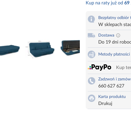
Kup na raty już od
69
Bezpłatny odbiór
W sklepach sta
Dostawa
Do 19 dni robo
Metody płatności
Kup ter
Zadzwoń i zamów
660 627 627
Karta produktu
Drukuj