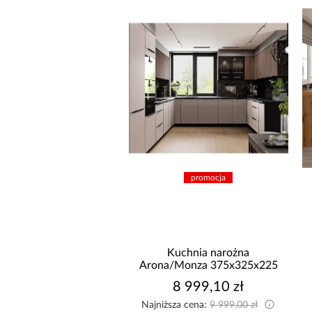
promocja
promocja
nik z funkcją spania
Kuchnia narożna
Solar brązowy
Arona/Monza 375x325x225
3 149,99 zł
8 999,10 zł
sza cena:
3 449,99 zł
Najniższa cena:
9 999,00 zł