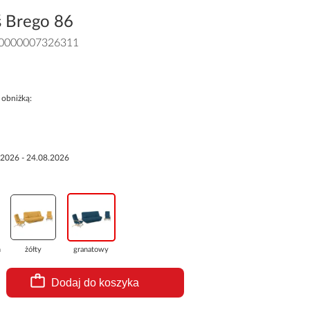
 Brego 86
0000007326311
 obniżką:
.2026 - 24.08.2026
a...
żółty
granatowy
Dodaj do koszyka