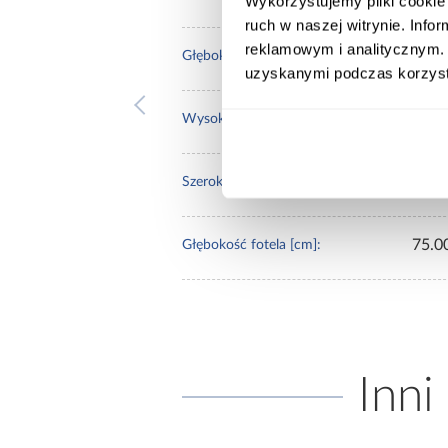
Wykorzystujemy pliki cookie 
ruch w naszej witrynie. Inf
reklamowym i analitycznym. 
95.0
Głębokość sofy [cm]:
uzyskanymi podczas korzysta
100.
Wysokość sofy [cm]:
65.0
Szerokość fotela [cm]:
75.0
Głębokość fotela [cm]:
Inni