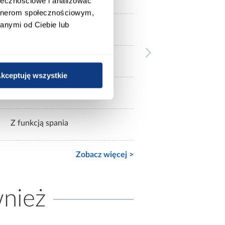
ołecznościowe i analizować
artnerom społecznościowym,
anymi od Ciebie lub
granatowy
tkanina
kceptuję wszystkie
sprężyna bonell
Z funkcją spania
Zobacz więcej >
wnież