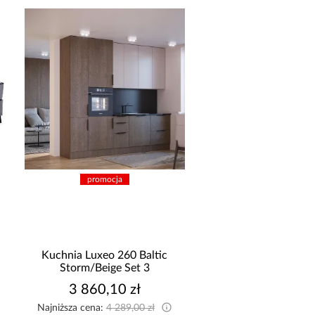
promocja
promocja
Kuchnia Luxeo 260 Baltic
Sofa z pojemnikiem M
Storm/Beige Set 3
popielata
3 860,10 zł
2 695,99 z
Najniższa cena:
4 289,00 zł
Najniższa cena:
2 699,9