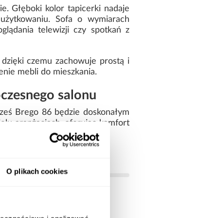
. Głęboki kolor tapicerki nadaje
 użytkowaniu. Sofa o wymiarach
ądania telewizji czy spotkań z
dzięki czemu zachowuje prostą i
nie mebli do mieszkania.
czesnego salonu
rześ Brego 86 będzie doskonałym
elu aranżacjach, oferując komfort
O plikach cookies
100.00