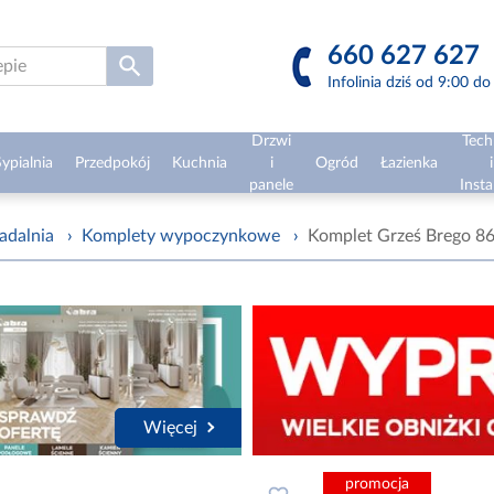
660 627 627
Infolinia dziś od 9:00 d
Drzwi
Tech
ypialnia
Przedpokój
Kuchnia
i
Ogród
Łazienka
i
panele
Insta
adalnia
›
Komplety wypoczynkowe
›
Komplet Grześ Brego 8
Więcej
promocja