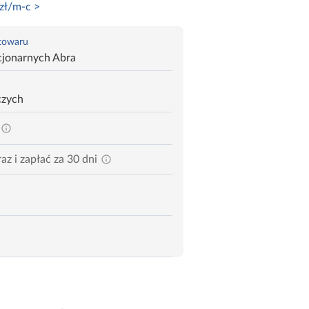
zł/m-c >
 towaru
cjonarnych Abra
czych
az i zapłać za 30 dni