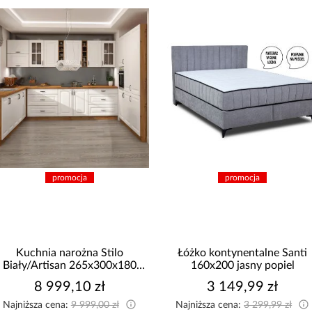
promocja
promocja
Kuchnia narożna Stilo
Łóżko kontynentalne Santi
Biały/Artisan 265x300x180
160x200 jasny popiel
Cm
8 999,10 zł
3 149,99 zł
Najniższa cena:
9 999,00 zł
Najniższa cena:
3 299,99 zł