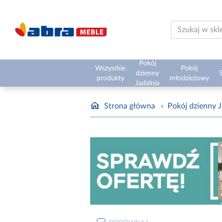
Pokój
Wszystkie
Pokój
dzienny
S
produkty
młodzieżowy
Jadalnia
Strona główna
›
Pokój dzienny J