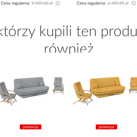
Cena regularna:
9 999,00 zł
Cena regularna:
3 499,99 zł
 którzy kupili ten produ
również
promocja
promocja