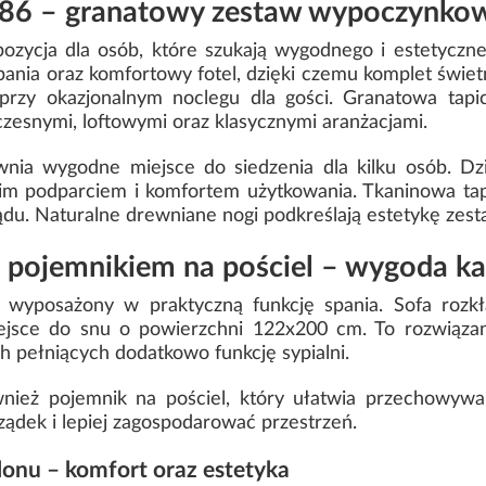
86 – granatowy zestaw wypoczynkowy
ozycja dla osób, które szukają wygodnego i estetyczn
pania oraz komfortowy fotel, dzięki czemu komplet świe
przy okazjonalnym noclegu dla gości. Granatowa tapic
zesnymi, loftowymi oraz klasycznymi aranżacjami.
nia wygodne miejsce do siedzenia dla kilku osób. Dzi
im podparciem i komfortem użytkowania. Tkaninowa tapi
u. Naturalne drewniane nogi podkreślają estetykę zesta
 i pojemnikiem na pościel – wygoda k
 wyposażony w praktyczną funkcję spania. Sofa roz
jsce do snu o powierzchni 122x200 cm. To rozwiązan
h pełniących dodatkowo funkcję sypialni.
ież pojemnik na pościel, który ułatwia przechowywa
ządek i lepiej zagospodarować przestrzeń.
alonu – komfort oraz estetyka