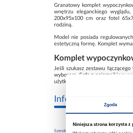
Granatowy komplet wypoczynkowy 
wnętrzu eleganckiego wyglądu,
200x95x100 cm oraz fotel 65x7
rodziną.
Model nie posiada regulowanych
estetyczną formę. Komplet wymaga
Komplet wypoczynkow
Jeśli szukasz zestawu łącząceg
wyborem. Sofa z pojemnikiem na p
użytkowania każdego dnia.
Informacje
Transp
Zgoda
Niniejsza strona korzysta z
200.
Szerokość sofy [cm]: