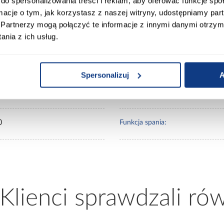
do spersonalizowania treści i reklam, aby oferować funkcje sp
ormacje o tym, jak korzystasz z naszej witryny, udostępniamy p
Partnerzy mogą połączyć te informacje z innymi danymi otrzym
0
Kolor:
nia z ich usług.
00
Materiał obicia:
Spersonalizuj
A
0
Rodzaj wypełnienia:
0
Funkcja spania:
 Klienci sprawdzali ró