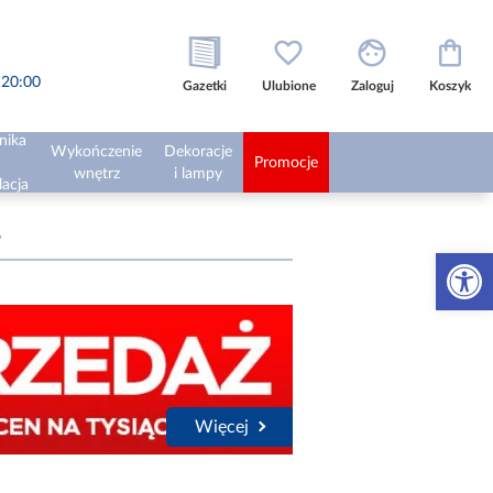
o 20:00
Gazetki
Ulubione
Zaloguj
Koszyk
nika
Wykończenie
Dekoracje
Promocje
wnętrz
i lampy
lacja
6
Otwórz 
Więcej