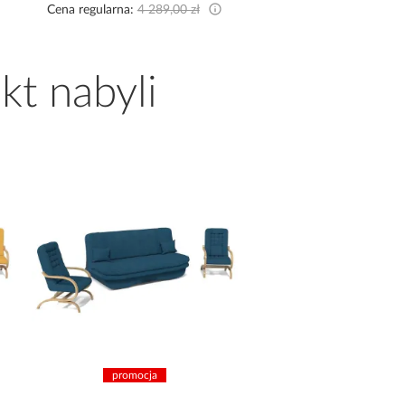
Cena regularna:
4 289,00 zł
Cena regularna:
2 899,9
kt nabyli
promocja