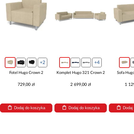
+2
+4
Fotel Hugo Crown 2
Komplet Hugo 321 Crown 2
Sofa Hug
729,00 zł
2 699,00 zł
1 12
Dodaj do koszyka
Dodaj do koszyka
Dodaj