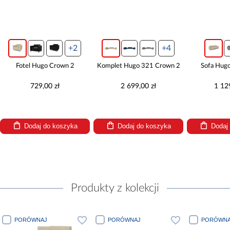
+2
+4
Fotel Hugo Crown 2
Komplet Hugo 321 Crown 2
Sofa Hug
729,00 zł
2 699,00 zł
1 12
Dodaj do koszyka
Dodaj do koszyka
Dodaj
Produkty z kolekcji
PORÓWNAJ
PORÓWNAJ
PORÓWNA