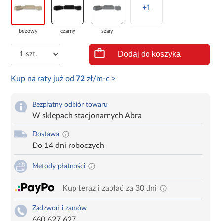
+1
beżowy
czarny
szary
Dodaj do koszyka
Kup na raty już od
72
zł/m-c >
Bezpłatny odbiór towaru
W sklepach stacjonarnych Abra
Dostawa
Do 14 dni roboczych
Metody płatności
Kup teraz i zapłać za 30 dni
Zadzwoń i zamów
660 627 627