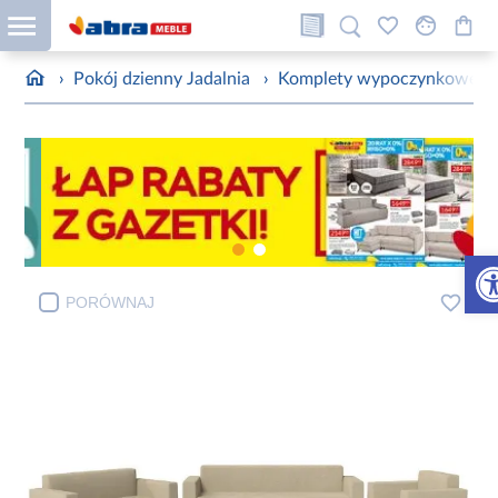
›
Pokój dzienny Jadalnia
›
Komplety wypoczynkowe
›
Otw
PORÓWNAJ