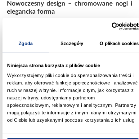
Nowoczesny design – chromowane nogi i
elegancka forma
Komplet Hugo wyróżnia się prostą, geometryczną bryłą, która
wpisuje się w aktualne trendy wnętrzarskie. Chromowane nogi
dodają lekkości całej konstrukcji i podkreślają nowoczesny
charakter zestawu. Dzięki nim meble prezentują się elegancko i
nie przytłaczają przestrzeni.
Zgoda
Szczegóły
O plikach cookies
Minimalistyczna forma sprawia, że komplet doskonale komponuje
się zarówno z jasnymi, jak i ciemnymi aranżacjami. To uniwersalny
wybór dla osób ceniących estetykę i spójność wystroju.
Niniejsza strona korzysta z plików cookie
Wykorzystujemy pliki cookie do spersonalizowania treści i
Komplet wypoczynkowy bez funkcji spania
reklam, aby oferować funkcje społecznościowe i analizować
– idealny do salonu
ruch w naszej witrynie. Informacje o tym, jak korzystasz z
Zestaw Hugo został zaprojektowany jako klasyczny komplet
naszej witryny, udostępniamy partnerom
wypoczynkowy bez funkcji spania i bez schowka na pościel.
społecznościowym, reklamowym i analitycznym. Partnerzy
Dzięki temu konstrukcja mebli jest lżejsza, a ich forma bardziej
kompaktowa i elegancka.
mogą połączyć te informacje z innymi danymi otrzymanymi
od Ciebie lub uzyskanymi podczas korzystania z ich usług.
To doskonałe rozwiązanie do salonów, w których priorytetem jest
komfort siedzenia i estetyka, a nie dodatkowa funkcja noclegowa.
Komplet sprawdzi się w przestrzeniach dziennych, biurach czy
strefach relaksu.