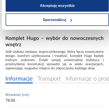
Akceptuję wszystkie
Montaż i dodatkowe informacje
Komplet Hugo wymaga samodzielnego montażu, co ułatwia
Spersonalizuj
transport i wniesienie mebli do mieszkania. Całkowita waga
zestawu wynosi 128,5 kg, co świadczy o solidności wykonania i
stabilności konstrukcji.
Komplet Hugo – wybór do nowoczesnych
wnętrz
Jeśli szukasz zestawu wypoczynkowego, który łączy nowoczesny
design, komfort użytkowania i trwałość, komplet Hugo będzie
trafnym wyborem. Dzięki swojej uniwersalnej stylistyce i
przemyślanej konstrukcji sprawdzi się w wielu aranżacjach,
zapewniając wygodne miejsce do odpoczynku każdego dnia.
Informacje
Transport
Informacje o pro
Wysokość [cm]:
78.00