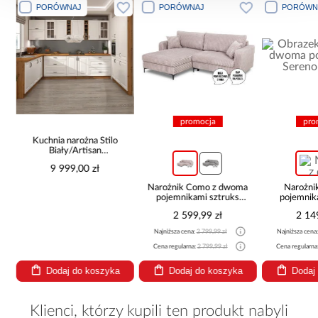
PORÓWNAJ
PORÓWNAJ
PORÓWN
promocja
pro
Kuchnia narożna Stilo
Biały/Artisan
265x300x180 Cm
9 999,00 zł
Narożnik Como z dwoma
Narożni
pojemnikami sztruks
pojemnik
beżowy
be
2 599,99 zł
2 14
Najniższa cena:
2 799,99 zł
Najniższa cena
Cena regularna:
2 799,99 zł
Cena regularna
Dodaj do koszyka
Dodaj do koszyka
Dodaj
Klienci, którzy kupili ten produkt nabyli