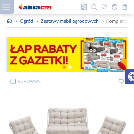
›
Ogród
›
Zestawy mebli ogrodowych
›
Komplet meb
Otw
PORÓWNAJ