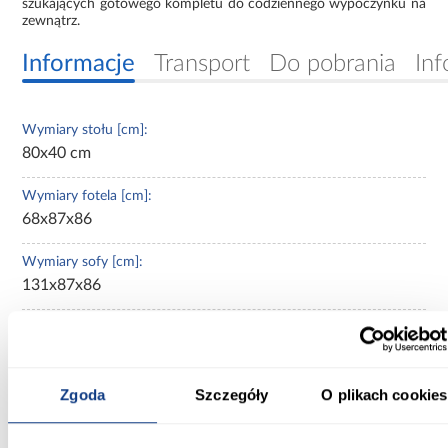
szukających gotowego kompletu do codziennego wypoczynku na
zewnątrz.
Informacje
Transport
Do pobrania
Inf
Wymiary stołu [cm]:
80x40 cm
Wymiary fotela [cm]:
68x87x86
Wymiary sofy [cm]:
131x87x86
Kolor:
beżowy
Zgoda
Szczegóły
O plikach cookies
Materiał blatu:
szkło hartowane