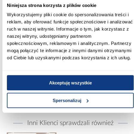
Materiał stelaża:
Niniejsza strona korzysta z plików cookie
metal
Wykorzystujemy pliki cookie do spersonalizowania treści i
reklam, aby oferować funkcje społecznościowe i analizować
Materiał siedziska:
ruch w naszej witrynie. Informacje o tym, jak korzystasz z
tekstylen
naszej witryny, udostępniamy partnerom
społecznościowym, reklamowym i analitycznym. Partnerzy
Liczba miejsc siedzących:
4
mogą połączyć te informacje z innymi danymi otrzymanymi
od Ciebie lub uzyskanymi podczas korzystania z ich usług.
Poduszki w komplecie:
Tak
Akceptuję wszystkie
Mebel modułowy:
Nie
Spersonalizuj
Inni Klienci sprawdzali również