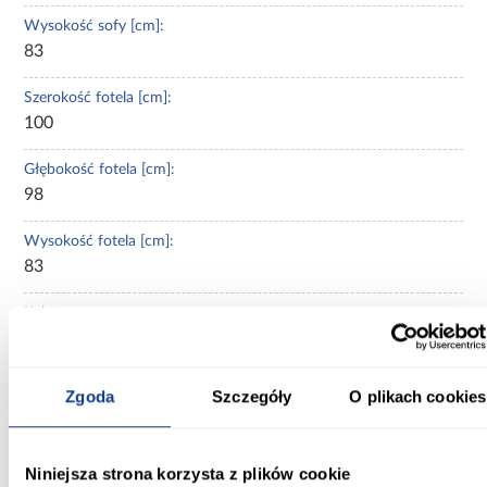
Wysokość sofy [cm]:
83
Szerokość fotela [cm]:
100
Głębokość fotela [cm]:
98
Wysokość fotela [cm]:
83
Kolor:
rudy
Materiał obicia:
Zgoda
Szczegóły
O plikach cookies
tkanina
Rodzaj wypełnienia:
Niniejsza strona korzysta z plików cookie
sprężyna falista + pianka HR