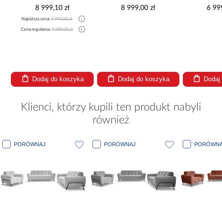
265x300x180 Cm
kW
8 999,10 zł
8 999,00 zł
6 99
Najniższa cena:
9 999,00 zł
Cena regularna:
9 999,00 zł
Dodaj do koszyka
Dodaj do koszyka
Dodaj
Klienci, którzy kupili ten produkt nabyli
również
PORÓWNAJ
PORÓWNAJ
PORÓWNA