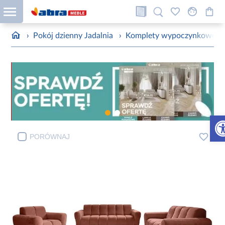
›
Pokój dzienny Jadalnia
›
Komplety wypoczynkowe
›
Otw
PORÓWNAJ