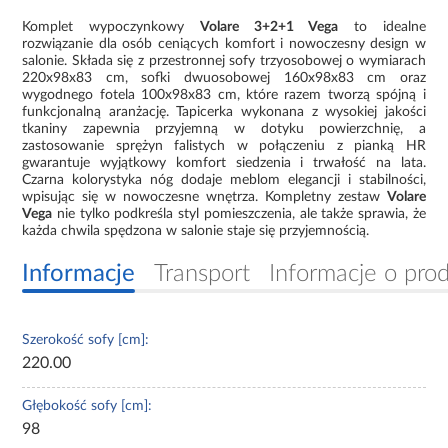
Komplet wypoczynkowy
Volare 3+2+1 Vega
to idealne
rozwiązanie dla osób ceniących komfort i nowoczesny design w
salonie. Składa się z przestronnej sofy trzyosobowej o wymiarach
220x98x83 cm, sofki dwuosobowej 160x98x83 cm oraz
wygodnego fotela 100x98x83 cm, które razem tworzą spójną i
funkcjonalną aranżację. Tapicerka wykonana z wysokiej jakości
tkaniny zapewnia przyjemną w dotyku powierzchnię, a
zastosowanie sprężyn falistych w połączeniu z pianką HR
gwarantuje wyjątkowy komfort siedzenia i trwałość na lata.
Czarna kolorystyka nóg dodaje meblom elegancji i stabilności,
wpisując się w nowoczesne wnętrza. Kompletny zestaw
Volare
Vega
nie tylko podkreśla styl pomieszczenia, ale także sprawia, że
każda chwila spędzona w salonie staje się przyjemnością.
Informacje
Transport
Informacje o pro
Szerokość sofy [cm]:
220.00
Głębokość sofy [cm]:
98