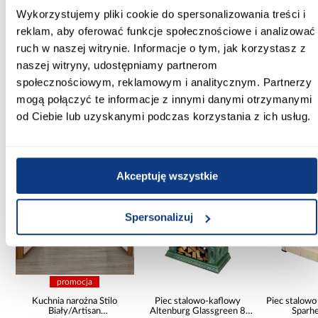
Wykorzystujemy pliki cookie do spersonalizowania treści i
Funkcja spania:
reklam, aby oferować funkcje społecznościowe i analizować
Bez funkcji spania
ruch w naszej witrynie. Informacje o tym, jak korzystasz z
naszej witryny, udostępniamy partnerom
Zobacz więcej >
społecznościowym, reklamowym i analitycznym. Partnerzy
mogą połączyć te informacje z innymi danymi otrzymanymi
od Ciebie lub uzyskanymi podczas korzystania z ich usług.
Inni Klienci sprawdzali również
PORÓWNAJ
PORÓWNAJ
PORÓWN
Akceptuję wszystkie
Spersonalizuj
promocja
Kuchnia narożna Stilo
Piec stalowo-kaflowy
Piec stalowo
Biały/Artisan
Altenburg Glassgreen 8
Sparh