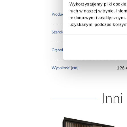
Wykorzystujemy pliki cookie 
ruch w naszej witrynie. Inf
Merk
Producent:
reklamowym i analitycznym. 
uzyskanymi podczas korzysta
59.6
Szerokość [cm]:
1.60
Głębokość [cm]:
196.
Wysokość [cm]:
Inni