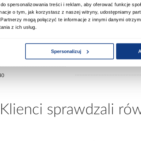
do spersonalizowania treści i reklam, aby oferować funkcje sp
ormacje o tym, jak korzystasz z naszej witryny, udostępniamy p
ury Market
Partnerzy mogą połączyć te informacje z innymi danymi otrzym
Kolekcja:
nia z ich usług.
0
Kolor frontów:
Spersonalizuj
A
Materiał wykonania:
40
 Klienci sprawdzali ró