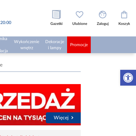
o 20:00
Gazetki
Ulubione
Zaloguj
Koszyk
nika
Wykończenie
Dekoracje
Promocje
wnętrz
i lampy
lacja
e
Otwórz 
Więcej