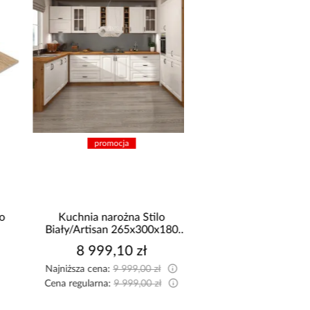
promocja
Kuchnia narożna Stilo
Szafa Palermo 2
Biały/Artisan 265x300x180
kaszmir/lustro
Cm
8 999,10 zł
1 699,00 z
Najniższa cena:
9 999,00 zł
Cena regularna:
9 999,00 zł