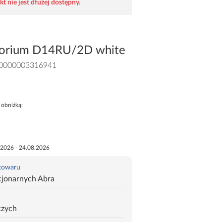
t nie jest dłużej dostępny.
porium D14RU/2D white
0000003316941
 obniżką:
.2026 - 24.08.2026
 towaru
cjonarnych Abra
czych