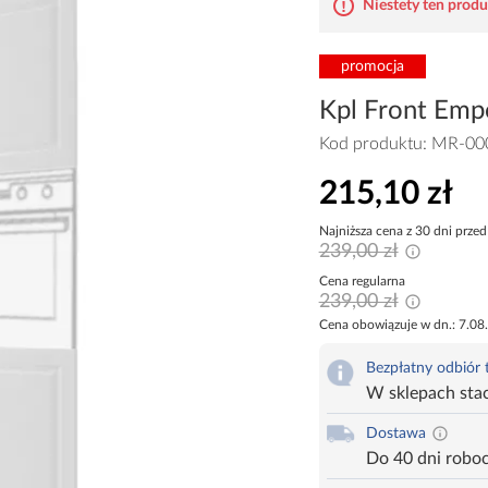
Niestety ten produk
promocja
Kpl Front Em
Kod produktu:
MR-00
215,10 zł
Najniższa cena z 30 dni przed
239,00 zł
Cena regularna
239,00 zł
Cena obowiązuje w dn.: 7.08
Bezpłatny odbiór
W sklepach sta
Dostawa
Do 40 dni robo