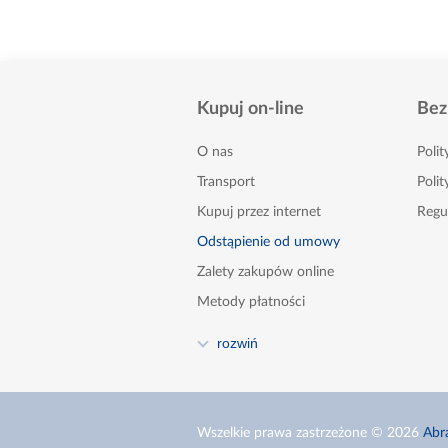
Kupuj on-line
Bez
O nas
Poli
Transport
Polit
Kupuj przez internet
Regu
Odstąpienie od umowy
Zalety zakupów online
Metody płatności
FAQ
rozwiń
Poradnik
Kontakt
Zgłoszenia naruszeń - sygnaliści
Wszelkie prawa zastrzeżone © 2026
Abr