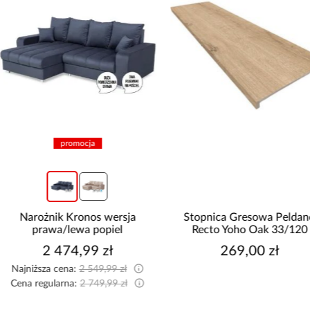
promocja
Narożnik Kronos wersja
Stopnica Gresowa Peldano
prawa/lewa popiel
Recto Yoho Oak 33/120
2 474,99 zł
269,00 zł
Najniższa cena:
2 549,99 zł
Cena regularna:
2 749,99 zł