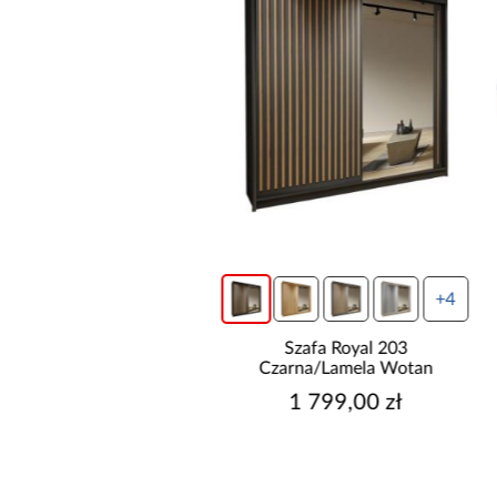
wysyłka w 24h
+4
do basenów piaskowa
Szafa Royal 203
way 8,327l/h 58499
Czarna/Lamela Wotan
699,00 zł
1 799,00 zł