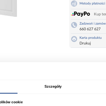
Metody płatności
Kup ter
Zadzwoń i zamów
660 627 627
Karta produktu
Drukuj
te - fronty do słupka pod zabudowę piekarnika bez szu
eba zamówić dodatkowo.
Szczegóły
ort
Informacje o produkcie
 plików cookie