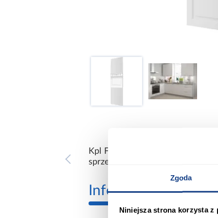
Kpl Front Emporium D14RU/2D whi
sprzedawany bez uchwytów - trz
Zgoda
Informacje
Transp
Niniejsza strona korzysta z