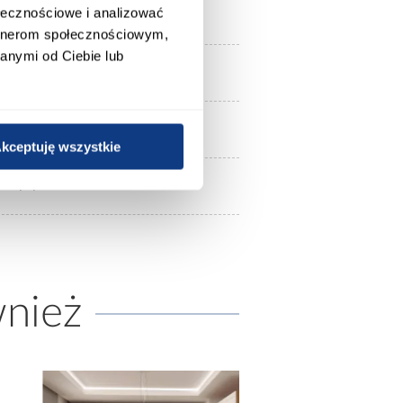
ołecznościowe i analizować
artnerom społecznościowym,
anymi od Ciebie lub
Emporium
white
kceptuję wszystkie
płyta melaminowana
wnież