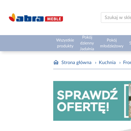
Pokój
Wszystkie
Pokój
dzienny
S
produkty
młodzieżowy
Jadalnia
Strona główna
›
Kuchnia
›
Fro