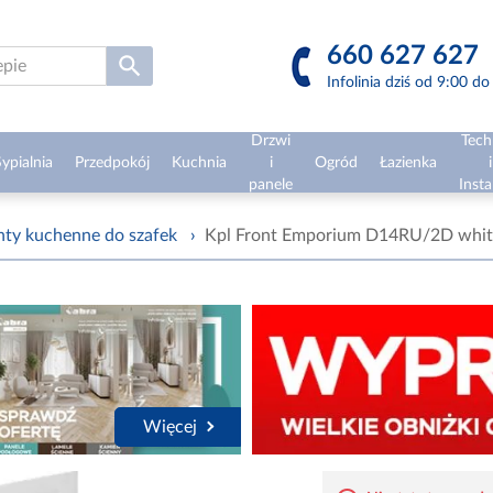
660 627 627
Infolinia dziś od 9:00 d
Drzwi
Tech
ypialnia
Przedpokój
Kuchnia
i
Ogród
Łazienka
i
panele
Insta
nty kuchenne do szafek
›
Kpl Front Emporium D14RU/2D whit
Więcej