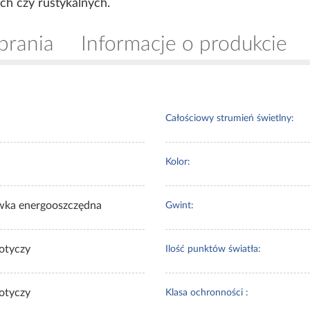
ch czy rustykalnych.
brania
Informacje o produkcie
Całościowy strumień świetlny:
Kolor:
wka energooszczędna
Gwint:
dotyczy
Ilość punktów światła:
dotyczy
Klasa ochronności :