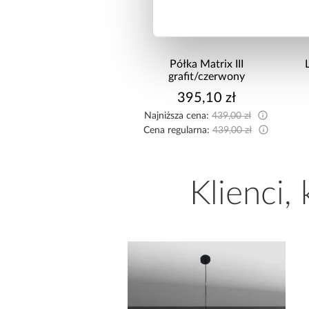
 nocny Sole LA17 dąb
Półka Matrix III
otan/czarny mat
grafit/czerwony
215,99 zł
395,10 zł
sza cena:
229,99 zł
Najniższa cena:
439,00 zł
egularna:
239,99 zł
Cena regularna:
439,00 zł
Klienci,