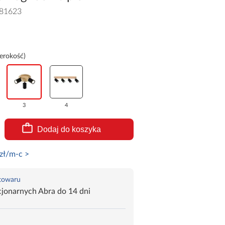
81623
zerokość)
3
4
Dodaj do koszyka
zł/m-c >
 towaru
jonarnych Abra do 14 dni