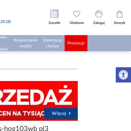
o 20:00
Gazetki
Ulubione
Zaloguj
Koszyk
nika
Wykończenie
Dekoracje
Promocje
wnętrz
i lampy
lacja
Otwórz 
Więcej
s-hog103wb pl3