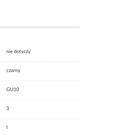
nie dotyczy
czarny
GU10
3
I