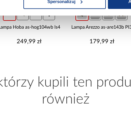
Spersonalizuj
A
Lampa Hoba as-hog104wb ls4
Lampa Arezzo as-are143b Pl
249,99 zł
179,99 zł
 którzy kupili ten produ
również