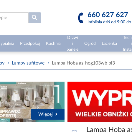
660 627 627
Infolinia dziś od 9:00 d
Drzwi
Tech
ypialnia
Przedpokój
Kuchnia
i
Ogród
Łazienka
i
panele
Insta
mpy
›
Lampy sufitowe
›
Lampa Hoba as-hog103wb pl3
Więcej
Lampa Hoba a