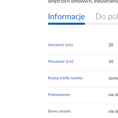
wnętrzach loftowych, industrialny
Informacje
Do po
20
Szerokość [cm]:
10
Wysokość [cm]:
żaró
Rodzaj źródła światła:
nie 
Podwieszenie:
nie 
Barwa światla: