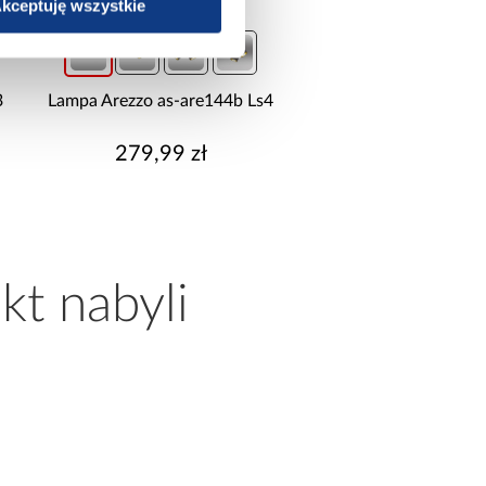
kceptuję wszystkie
3
Lampa Arezzo as-are144b Ls4
Lampa Natella 3 Pł 6
279,99 zł
189,99 zł
kt nabyli