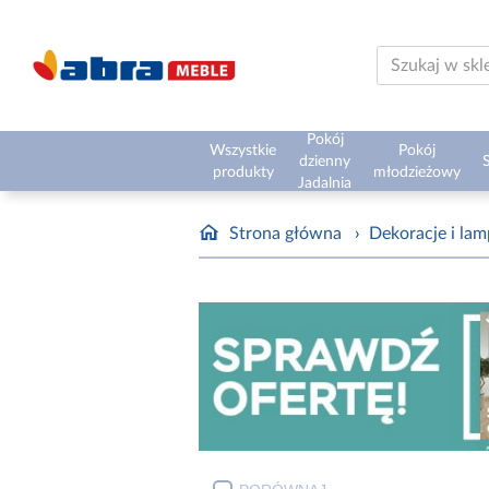
Pokój
Wszystkie
Pokój
dzienny
S
produkty
młodzieżowy
Jadalnia
Strona główna
›
Dekoracje i la