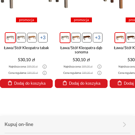
promocja
promocja
pro
+3
+3
Ława/Stół Kleopatra tabak
Ława/Stół Kleopatra dąb
Ława/Stół K
sonoma
530,10 zł
530,10 zł
530
Najniższa cena:
589,00 zł
Najniższa cena:
589,00 zł
Najniższa cen
Cena regularna:
589,00 zł
Cena regularna:
589,00 zł
Cena regularn
Dodaj do koszyka
Dodaj do koszyka
Dodaj
Kupuj on-line