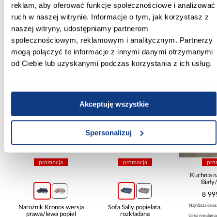
reklam, aby oferować funkcje społecznościowe i analizować
ruch w naszej witrynie. Informacje o tym, jak korzystasz z
Zobacz więcej >
naszej witryny, udostępniamy partnerom
społecznościowym, reklamowym i analitycznym. Partnerzy
mogą połączyć te informacje z innymi danymi otrzymanymi
Inni Klienci sprawdzali również
od Ciebie lub uzyskanymi podczas korzystania z ich usług.
PORÓWNAJ
PORÓWNAJ
PORÓWN
Akceptuję wszystkie
Spersonalizuj
promocja
promocja
pro
Kuchnia n
Biały
265x30
8 99
Najniższa cena
Narożnik Kronos wersja
Sofa Sally popielata,
prawa/lewa popiel
rozkładana
Cena regularna