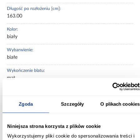
Długość po rozłożeniu [cm]:
163.00
Kolor:
biały
Wybarwienie:
białe
Wykończenie blatu:
mat
Materiał blatu:
płyta wiórowa laminowana
Zgoda
Szczegóły
O plikach cookies
Materiał stelaża:
płyta wiórowa laminowana
Niniejsza strona korzysta z plików cookie
Kształt blatu:
Wykorzystujemy pliki cookie do spersonalizowania treści i
prostokątny