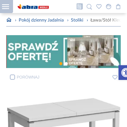
›
Pokój dzienny Jadalnia
›
Stoliki
›
Ława/Stół Kleopat
Otw
PORÓWNAJ