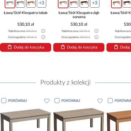
+3
+3
Ława/Stół Kleopatra tabak
Ława/Stół Kleopatra dąb
Ława/Stół K
sonoma
530,10 zł
530,10 zł
530
Najniższa cena:
589,00 zł
Najniższa cena:
589,00 zł
Najniższa cen
Cena regularna:
589,00 zł
Cena regularna:
589,00 zł
Cena regularn
Dodaj do koszyka
Dodaj do koszyka
Dodaj
Produkty z kolekcji
PORÓWNAJ
PORÓWNAJ
PORÓWNA