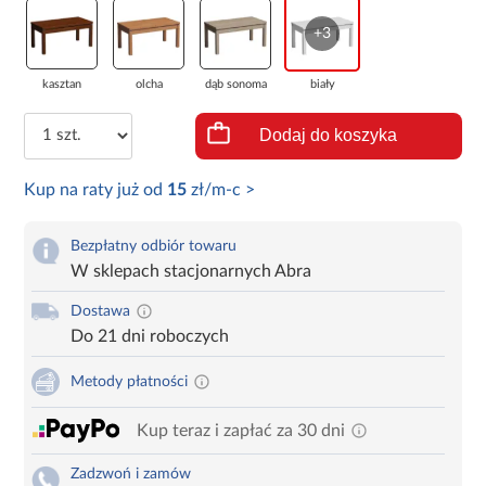
+3
kasztan
olcha
dąb sonoma
biały
Dodaj do koszyka
Kup na raty już od
15
zł/m-c >
Bezpłatny odbiór towaru
W sklepach stacjonarnych Abra
Dostawa
Do 21 dni roboczych
Metody płatności
Kup teraz i zapłać za 30 dni
Zadzwoń i zamów