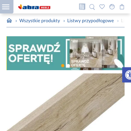
›
Wszystkie produkty
›
Listwy przypodłogowe
›
Lis
Otw