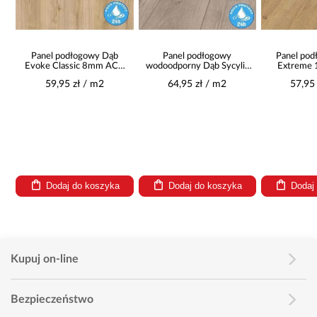
Panel podłogowy Dąb
Panel podłogowy
Panel po
Evoke Classic 8mm AC5
wodoodporny Dąb Sycylia
Extreme
Aqua Pro K4420
8mm AC5 Elite WR 55948
Parquet M
59,95 zł / m2
64,95 zł / m2
57,95
Dodaj do koszyka
Dodaj do koszyka
Dodaj
Kupuj on-line
Bezpieczeństwo