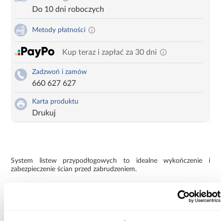
Do 10 dni roboczych
Metody płatności
Kup teraz i zapłać za 30 dni
Zadzwoń i zamów
660 627 627
Karta produktu
Drukuj
System listew przypodłogowych to idealne wykończenie i
zabezpieczenie ścian przed zabrudzeniem.
Dodatkowe informacje:materiał : MDF
listwy do paneli laminowanych: tak
listwy do paneli winylowych: tak
listwy do paneli drewnianych: tak
listwy do wykładzin elastycznych: nie