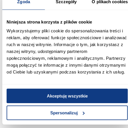
Zgoda
Szczegóły
O plikach cookies
listwy do wykładzin dywanowych: nie
powierzchnia: laminat
Informacje
Transport
Informacje o pro
Niniejsza strona korzysta z plików cookie
Wykorzystujemy pliki cookie do spersonalizowania treści i
reklam, aby oferować funkcje społecznościowe i analizować
Producent:
ruch w naszej witrynie. Informacje o tym, jak korzystasz z
CLASSEN
naszej witryny, udostępniamy partnerom
społecznościowym, reklamowym i analitycznym. Partnerzy
Kolor:
mogą połączyć te informacje z innymi danymi otrzymanymi
dąb naturalny
od Ciebie lub uzyskanymi podczas korzystania z ich usług.
Dekor:
dąb
Akceptuję wszystkie
Długość [mm]:
2400
Spersonalizuj
Gama kolorystyczna:
naturalne