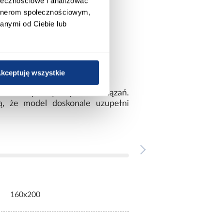
ołecznościowe i analizować
artnerom społecznościowym,
anymi od Ciebie lub
kceptuję wszystkie
oraz praktycznych rozwiązań.
ą, że model doskonale uzupełni
160x200