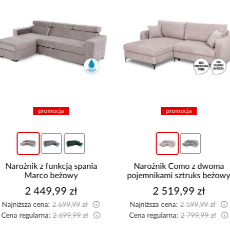
promocja
promocja
Narożnik Como z dwoma
Narożnik z dwoma
pojemnikami sztruks beżowy
pojemnikami Sereno beżo
2 519,99 zł
2 114,99 zł
Najniższa cena:
2 599,99 zł
Najniższa cena:
2 149,99 zł
Cena regularna:
2 799,99 zł
Cena regularna:
2 349,99 zł