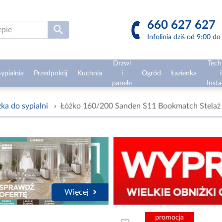
660 627 627
Infolinia dziś od 9:00 d
Drzwi
Tech
ypialnia
Przedpokój
Kuchnia
i
Ogród
Łazienka
i
panele
Insta
ka do sypialni
›
Łóżko 160/200 Sanden S11 Bookmatch Stelaż
Więcej
promocja