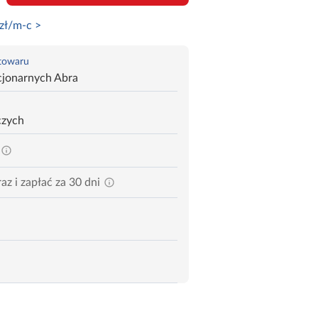
zł/m-c >
 towaru
cjonarnych Abra
czych
az i zapłać za 30 dni