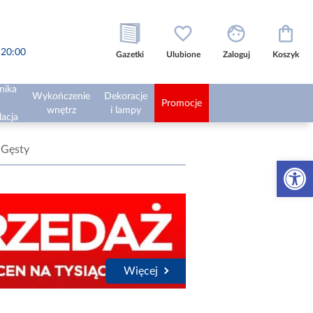
o 20:00
Gazetki
Ulubione
Zaloguj
Koszyk
nika
Wykończenie
Dekoracje
Promocje
wnętrz
i lampy
lacja
 Gęsty
Otwórz 
Więcej