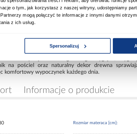
do spersonalizowania treści i reklam, aby oferować funkcje sp
ormacje o tym, jak korzystasz z naszej witryny, udostępniamy p
Partnerzy mogą połączyć te informacje z innymi danymi otrzym
nia z ich usług.
ożenia
Spersonalizuj
A
komfortowa sypialnia
Krem to połączenie eleganckiego wyglądu, wygody 
ik na pościel oraz naturalny dekor drewna sprawiaj
ąc komfortowy wypoczynek każdego dnia.
ort
Informacje o produkcie
30
Rozmiar materaca [cm]: