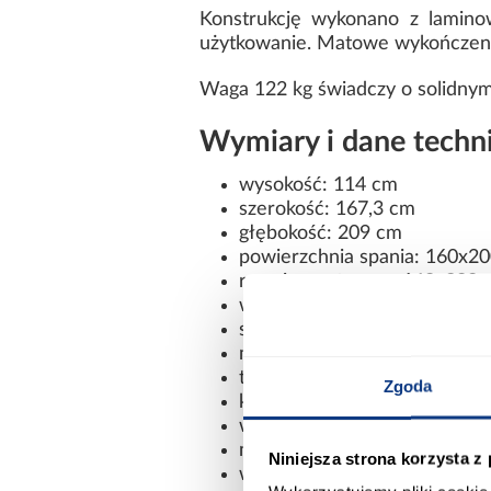
Konstrukcję wykonano z laminow
użytkowanie. Matowe wykończenie
Waga 122 kg świadczy o solidnym w
Wymiary i dane techn
wysokość: 114 cm
szerokość: 167,3 cm
głębokość: 209 cm
powierzchnia spania: 160x2
rozmiar materaca: 160x200 
wymiar stelaża: 160x200 cm
stelaż w komplecie: tak
materac w komplecie: nie
tapicerowanie: tak
Zgoda
kolor: bookmatch/krem
wybarwienie: beżowe
materiał wykonania: płyta 
Niniejsza strona korzysta z
wykończenie: mat