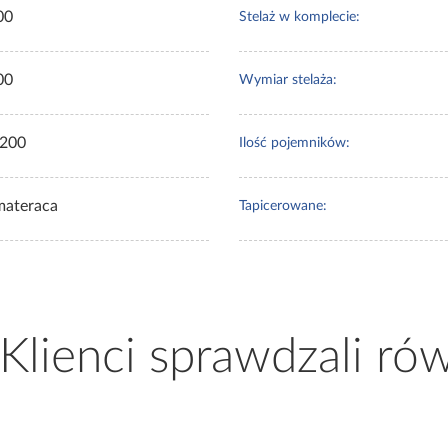
00
Stelaż w komplecie:
00
Wymiar stelaża:
200
Ilość pojemników:
materaca
Tapicerowane:
 Klienci sprawdzali ró