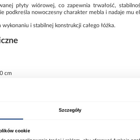
anej płyty wiórowej, co zapewnia trwałość, stabiln
 podkreśla nowoczesny charakter mebla i nadaje mu el
ykonaniu i stabilnej konstrukcji całego łóżka.
iczne
00 cm
cm
Szczegóły
wiórowa laminowana
 plików cookie