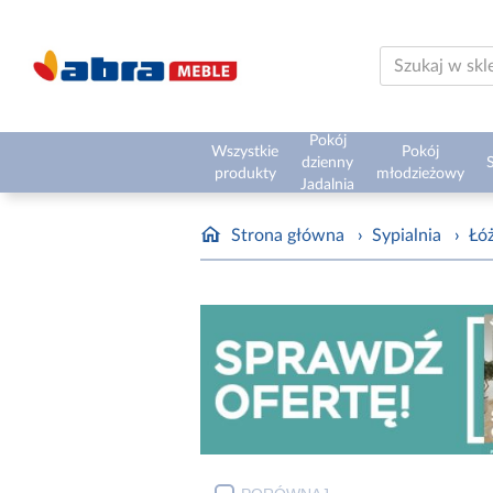
Pokój
Wszystkie
Pokój
dzienny
S
produkty
młodzieżowy
Jadalnia
Strona główna
›
Sypialnia
›
Łóż