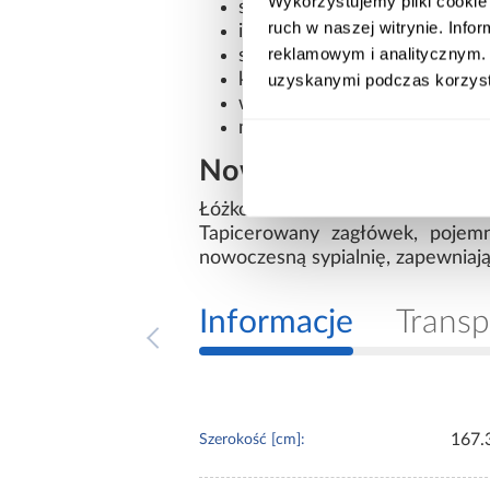
Wykorzystujemy pliki cookie 
schowek na pościel: tak
ruch w naszej witrynie. Inf
ilość schowków: 1
reklamowym i analitycznym. 
styl: nowoczesny
kolekcja: SANDEN
uzyskanymi podczas korzysta
waga: 122 kg
montaż: do samodzielnego zł
Nowoczesny design i 
Łóżko Sanden S11 Bookmatch/
Tapicerowany zagłówek, pojemn
nowoczesną sypialnię, zapewniaj
Informacje
Transp
167.
Szerokość [cm]: