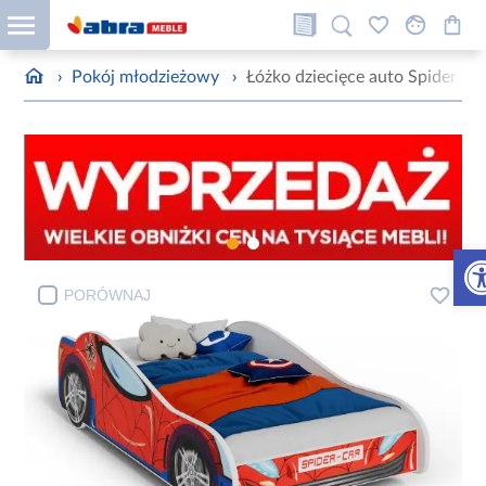
›
Pokój młodzieżowy
›
Łóżko dziecięce auto Spider 1
Otw
PORÓWNAJ