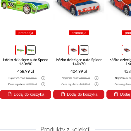
promocja
promocja
pro
Łóżko dziecięce auto Speed
Łóżko dziecięce auto Spider
Łóżko dzieci
160x80
140x70
16
458,99 zł
404,99 zł
458
Najniższa cena:
509,99 zł
Najniższa cena:
449,99 zł
Najniższa cen
Cena regularna:
509,99 zł
Cena regularna:
449,99 zł
Cena regularn
Dodaj do koszyka
Dodaj do koszyka
Dodaj
Produkty z kolekcji