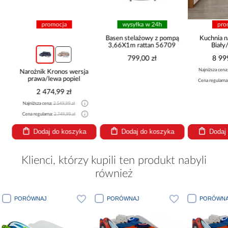
promocja
wysyłka w 24h
pro
Basen stelażowy z pompą
Kuchnia n
3,66X1m rattan 56709
Biały
265x30
799,00 zł
8 99
Najniższa cena
Narożnik Kronos wersja
prawa/lewa popiel
Cena regularna
2 474,99 zł
Najniższa cena:
2 549,99 zł
Cena regularna:
2 749,99 zł
Dodaj do koszyka
Dodaj do koszyka
Dodaj
Klienci, którzy kupili ten produkt nabyli
również
PORÓWNAJ
PORÓWNAJ
PORÓWNA