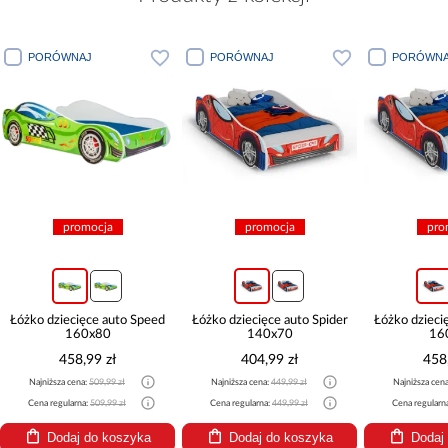
PORÓWNAJ
PORÓWNAJ
PORÓWNA
promocja
promocja
pro
Łóżko dziecięce auto Speed
Łóżko dziecięce auto Spider
Łóżko dzieci
160x80
140x70
16
458,99 zł
404,99 zł
458
Najniższa cena:
509,99 zł
Najniższa cena:
449,99 zł
Najniższa cen
Cena regularna:
509,99 zł
Cena regularna:
449,99 zł
Cena regularn
Dodaj do koszyka
Dodaj do koszyka
Dodaj