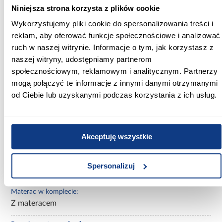
165.00
Niniejsza strona korzysta z plików cookie
Wykorzystujemy pliki cookie do spersonalizowania treści i
Głębokość [cm]:
reklam, aby oferować funkcje społecznościowe i analizować
84.00
ruch w naszej witrynie. Informacje o tym, jak korzystasz z
naszej witryny, udostępniamy partnerom
Wysokość [cm]:
społecznościowym, reklamowym i analitycznym. Partnerzy
49.00
mogą połączyć te informacje z innymi danymi otrzymanymi
Szerokość pow. spania [cm]:
od Ciebie lub uzyskanymi podczas korzystania z ich usług.
160.00
Długość pow. spania [cm]:
Akceptuję wszystkie
80.00
Powierzchnia spania [cm]:
Spersonalizuj
160x80
Materac w komplecie:
Z materacem