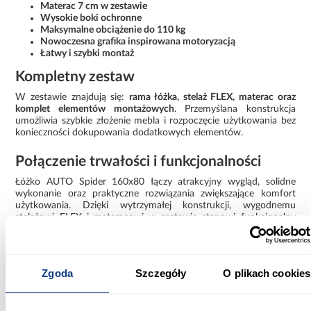
Materac 7 cm w zestawie
Wysokie boki ochronne
Maksymalne obciążenie do 110 kg
Nowoczesna grafika inspirowana motoryzacją
Łatwy i szybki montaż
Kompletny zestaw
W zestawie znajdują się:
rama łóżka, stelaż FLEX, materac oraz
komplet elementów montażowych
. Przemyślana konstrukcja
umożliwia szybkie złożenie mebla i rozpoczęcie użytkowania bez
konieczności dokupowania dodatkowych elementów.
Połączenie trwałości i funkcjonalności
Łóżko AUTO Spider 160x80 łączy atrakcyjny wygląd, solidne
wykonanie oraz praktyczne rozwiązania zwiększające komfort
użytkowania. Dzięki wytrzymałej konstrukcji, wygodnemu
stelażowi FLEX i materacowi w zestawie stanowi funkcjonalny
mebel przeznaczony do codziennego użytkowania przez wiele lat.
Informacje
Informacje o produkcie
Zgoda
Szczegóły
O plikach cookies
Szerokość [cm]: