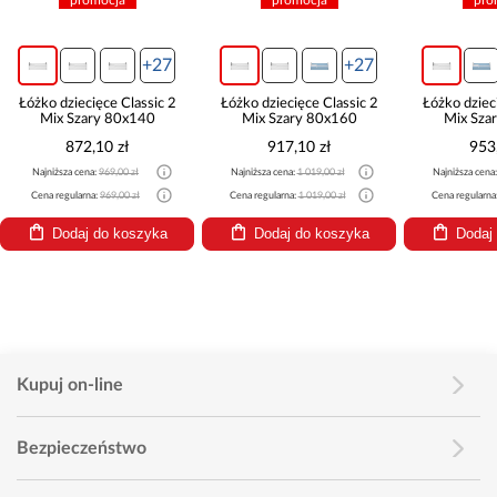
promocja
promocja
promocja
+27
+27
 dziecięce Classic 2
Łóżko dziecięce Classic 2
Łóżko dziecięce Clas
ix Szary 80x140
Mix Szary 80x160
Mix Szary 80x1
872,10 zł
917,10 zł
953,10 zł
iższa cena:
969,00 zł
Najniższa cena:
1 019,00 zł
Najniższa cena:
1 059,00 zł
 regularna:
969,00 zł
Cena regularna:
1 019,00 zł
Cena regularna:
1 059,00 zł
Dodaj do koszyka
Dodaj do koszyka
Dodaj do kosz
Kupuj on-line
Bezpieczeństwo