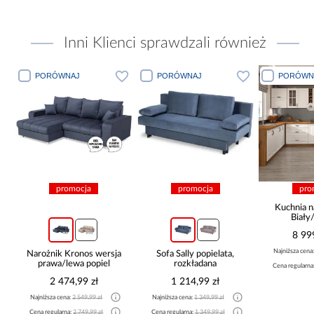
Inni Klienci sprawdzali również
PORÓWNAJ
PORÓWNAJ
PORÓWN
promocja
promocja
pro
Kuchnia n
Biały
265x30
8 99
Najniższa cena
Narożnik Kronos wersja
Sofa Sally popielata,
prawa/lewa popiel
rozkładana
Cena regularna
2 474,99 zł
1 214,99 zł
Najniższa cena:
2 549,99 zł
Najniższa cena:
1 349,99 zł
Cena regularna:
2 749,99 zł
Cena regularna:
1 349,99 zł