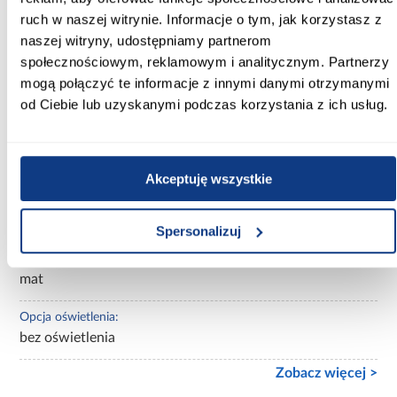
ruch w naszej witrynie. Informacje o tym, jak korzystasz z
Materac w komplecie:
naszej witryny, udostępniamy partnerom
Bez materaca
społecznościowym, reklamowym i analitycznym. Partnerzy
mogą połączyć te informacje z innymi danymi otrzymanymi
Stelaż w komplecie:
tak
od Ciebie lub uzyskanymi podczas korzystania z ich usług.
Tapicerowane:
nietapicerowane
Akceptuję wszystkie
Materiał wykonania:
płyta wiórowa laminowana
Spersonalizuj
Wykończenie:
mat
Opcja oświetlenia:
bez oświetlenia
Zobacz więcej >