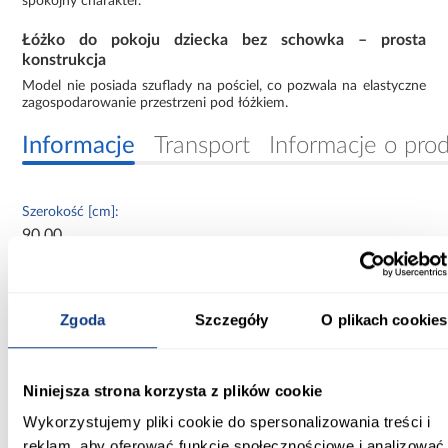
spokojny charakter.
Łóżko do pokoju dziecka bez schowka – prosta
konstrukcja
Model nie posiada szuflady na pościel, co pozwala na elastyczne
zagospodarowanie przestrzeni pod łóżkiem.
Informacje
Transport
Informacje o pro
Szerokość [cm]:
90.00
Głębokość [cm]:
164.00
Zgoda
Szczegóły
O plikach cookies
Wysokość [cm]:
65.00
Niniejsza strona korzysta z plików cookie
Powierzchnia spania [cm]:
Wykorzystujemy pliki cookie do spersonalizowania treści i
80x160
reklam, aby oferować funkcje społecznościowe i analizować