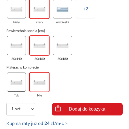
+2
biały
szary
niebieski
Powierzchnia spania [cm]
80x140
80x160
80x180
Materac w komplecie
Tak
Nie
Dodaj do koszyka
Kup na raty już od
24
zł/m-c >