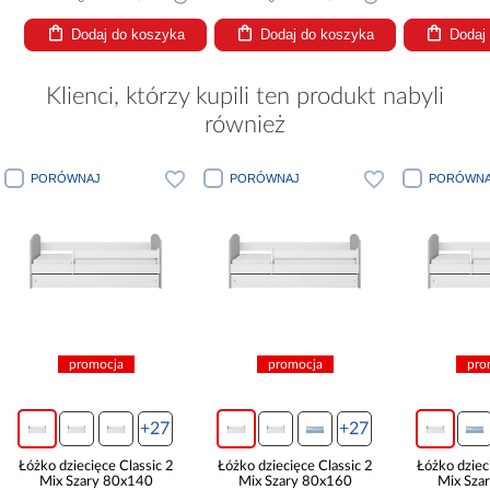
Dodaj do koszyka
Dodaj do koszyka
Dodaj
Klienci, którzy kupili ten produkt nabyli
również
RÓWNAJ
PORÓWNAJ
PORÓWNAJ
promocja
promocja
promocja
+27
+27
 dziecięce Classic 2
Łóżko dziecięce Classic 2
Łóżko dziecięce Clas
ix Szary 80x140
Mix Szary 80x160
Mix Szary 80x1