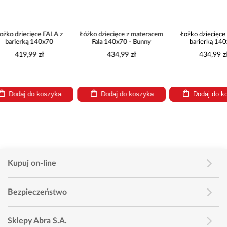
Łóżko dziecięce z materacem
Łożko dziecięce FALA z
Łożko dz
Fala 140x70 - Bunny
barierką 140x70
barie
Dziewczynka z jednorożcem
Dzie
434,99 zł
434,99 zł
43
skr
Dodaj do koszyka
Dodaj do koszyka
Dod
Kupuj on-line
Bezpieczeństwo
Sklepy Abra S.A.