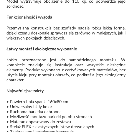
Model wytrzymuje obciążenie do 110 kg, co potwierdza jego
solidność.
Funkcjonalność i wygoda
Przemyślana konstrukcja bez szuflady nadaje łóżku lekką formę,
dzięki czemu doskonale sprawdza się zarówno w mniejszych, jak i
większych pokojach dziecięcych.
Łatwy montaż i ekologiczne wykonanie
Łóżko przeznaczone jest do samodzielnego montażu. W
komplecie znajduje się instrukcja oraz wszystkie niezbędne
elementy. Produkt wykonano z certyfikowanych materiałów, bez
użycia kleju przy montażu obrzeży, co podkreśla jego ekologiczny
charakter.
Najważniejsze zalety
• Powierzchnia spania 160x80 cm
• Uniwersalny biały kolor
• Ruchoma barierka ochronna
• Możliwość montażu barierki po obu stronach
• Materac dopasowany do zestawu
• Stelaż FLEX z elastycznych listew drewnianych
• Zaokrąglone i bezpieczne krawędzie