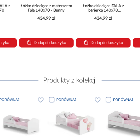
Łóżko dziecięce z materacem
Łożko dziecięce FALA z
Łożko dzie
Fala 140x70 - Bunny
barierką 140x70
barier
Dziewczynka z jednorożcem
Dziewc
434,99 zł
434,99 zł
434
skrzy
Dodaj do koszyka
Dodaj do koszyka
Dodaj
Produkty z kolekcji
PORÓWNAJ
PORÓWNAJ
PORÓW