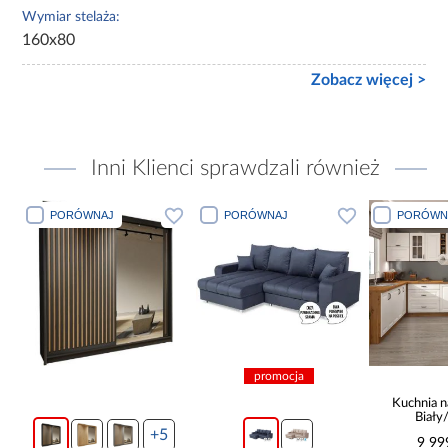
Wymiar stelaża:
160x80
Zobacz więcej >
Inni Klienci sprawdzali również
PORÓWNAJ
PORÓWNAJ
PORÓWN
promocja
Kuchnia n
Biały
265x30
+5
9 99