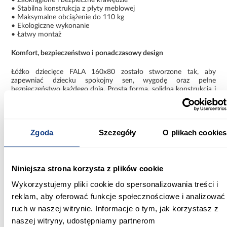
• Stabilna konstrukcja z płyty meblowej
• Maksymalne obciążenie do 110 kg
• Ekologiczne wykonanie
• Łatwy montaż
Komfort, bezpieczeństwo i ponadczasowy design
Łóżko dziecięce FALA 160x80 zostało stworzone tak, aby
zapewniać dziecku spokojny sen, wygodę oraz pełne
bezpieczeństwo każdego dnia. Prosta forma, solidna konstrukcja i
funkcjonalne rozwiązania sprawiają, że to uniwersalny wybór do
każdego pokoju dziecięcego.
Informacje
Informacje o produkcie
Zgoda
Szczegóły
O plikach cookies
Szerokość [cm]:
Niniejsza strona korzysta z plików cookie
164.00
Wykorzystujemy pliki cookie do spersonalizowania treści i
Głębokość [cm]:
reklam, aby oferować funkcje społecznościowe i analizować
78.00
ruch w naszej witrynie. Informacje o tym, jak korzystasz z
naszej witryny, udostępniamy partnerom