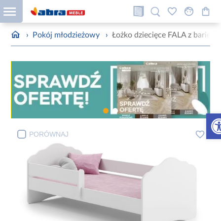
›
Pokój młodzieżowy
›
Łożko dziecięce FALA z barierk
Otw
PORÓWNAJ