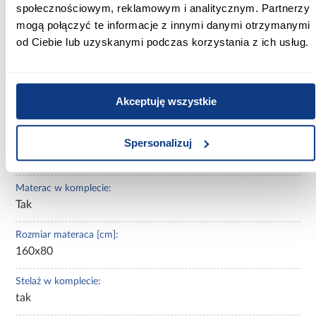
Wysokość [cm]:
społecznościowym, reklamowym i analitycznym. Partnerzy
63.00
mogą połączyć te informacje z innymi danymi otrzymanymi
od Ciebie lub uzyskanymi podczas korzystania z ich usług.
Szerokość pow. spania [cm]:
160.00
Długość pow. spania [cm]:
Akceptuję wszystkie
80.00
Spersonalizuj
Powierzchnia spania [cm]:
160x80
Materac w komplecie:
Tak
Rozmiar materaca [cm]:
160x80
Stelaż w komplecie:
tak