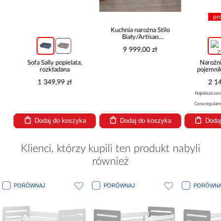
pro
Kuchnia narożna Stilo
Biały/Artisan
265x300x180 Cm
9 999,00 zł
Sofa Sally popielata,
Narożni
rozkładana
pojemnik
be
1 349,99 zł
2 14
Najniższa cena
Cena regularna
Dodaj do koszyka
Dodaj do koszyka
Dodaj
Klienci, którzy kupili ten produkt nabyli
również
PORÓWNAJ
PORÓWNAJ
PORÓWNA