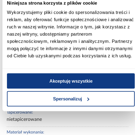
Niniejsza strona korzysta z plików cookie
Wykorzystujemy pliki cookie do spersonalizowania treści i
Głębokość [cm]:
reklam, aby oferować funkcje społecznościowe i analizować
144.00
ruch w naszej witrynie. Informacje o tym, jak korzystasz z
Wysokość [cm]:
naszej witryny, udostępniamy partnerom
65.00
społecznościowym, reklamowym i analitycznym. Partnerzy
mogą połączyć te informacje z innymi danymi otrzymanymi
Powierzchnia spania [cm]:
od Ciebie lub uzyskanymi podczas korzystania z ich usług.
80x140
Materac w komplecie:
Z materacem
Akceptuję wszystkie
Stelaż w komplecie:
Spersonalizuj
tak
Tapicerowane:
nietapicerowane
Materiał wykonania: