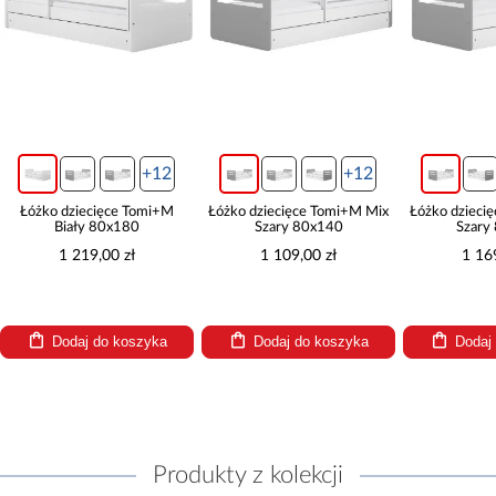
+12
+12
Łóżko dziecięce Tomi+M
Łóżko dziecięce Tomi+M Mix
Łóżko dzieci
Biały 80x180
Szary 80x140
Szary
1 219,00 zł
1 109,00 zł
1 16
Dodaj do koszyka
Dodaj do koszyka
Dodaj
Produkty z kolekcji