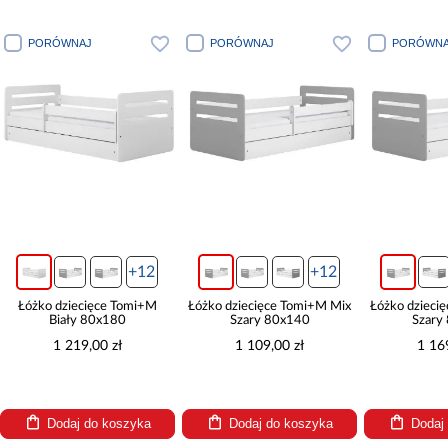
PORÓWNAJ
PORÓWNAJ
PORÓWNA
+12
+12
Łóżko dziecięce Tomi+M
Łóżko dziecięce Tomi+M Mix
Łóżko dzieci
Biały 80x180
Szary 80x140
Szary
1 219,00 zł
1 109,00 zł
1 16
Dodaj do koszyka
Dodaj do koszyka
Dodaj