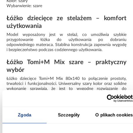
Kolor: szary
Wybarwienie: szare
Łóżko dziecięce ze stelażem – komfort
użytkowania
Model wyposażony jest w stelaż, co umożliwia szybkie
przygotowanie łóżka do użytkowania po dobraniu
odpowiedniego materaca. Stabilna konstrukcja zapewnia wygodę
i bezpieczeństwo podczas codziennego użytkowania.
Łóżko Tomi+M Mix szare – praktyczny
wybór
Łóżko dziecięce Tomi+M Mix 80x140 to połączenie prostoty,
trwałości i funkcjonalności. Uniwersalny szary kolor oraz solidne
wykonanie sprawiają, że jest to wygodne rozwiązanie do
codziennego użytkowania.
Informacje
Transport
Informacje o pro
Zgoda
Szczegóły
O plikach cookies
Szerokość [cm]:
90.00