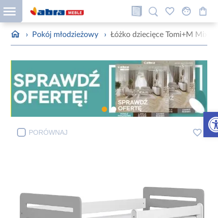
›
Pokój młodzieżowy
›
Łóżko dziecięce Tomi+M Mix S
Otw
PORÓWNAJ