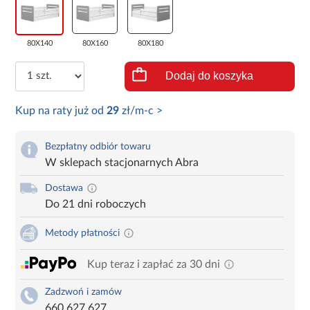
80X140
80X160
80X180
Dodaj do koszyka
Kup na raty już od
29
zł/m-c >
Bezpłatny odbiór towaru
W sklepach stacjonarnych Abra
Dostawa
Do 21 dni roboczych
Metody płatności
Kup teraz i zapłać za 30 dni
Zadzwoń i zamów
660 627 627