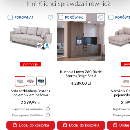
Inni Klienci sprawdzali również
PORÓWNAJ
PORÓWNAJ
PORÓWN
promocja
pro
Kuchnia Luxeo 260 Baltic
Storm/Beige Set 3
4 289,00 zł
Sofa rozkładana Foster z
Narożnik 
pojemnikiem beżowa
pojemnik
be
2 299,99 zł
2 59
Najniższa cena:
2 499,99 zł
Najniższa cena
Cena regularna:
2 499,99 zł
Cena regularna
Dodaj do koszyka
Dodaj do koszyka
Dodaj