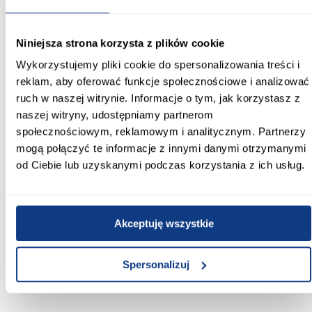
Bez materaca
Rozmiar materaca [cm]:
Niniejsza strona korzysta z plików cookie
180x200
Wykorzystujemy pliki cookie do spersonalizowania treści i
Stelaż w komplecie:
reklam, aby oferować funkcje społecznościowe i analizować
tak
ruch w naszej witrynie. Informacje o tym, jak korzystasz z
naszej witryny, udostępniamy partnerom
Wymiar stelaża:
społecznościowym, reklamowym i analitycznym. Partnerzy
179x198
mogą połączyć te informacje z innymi danymi otrzymanymi
od Ciebie lub uzyskanymi podczas korzystania z ich usług.
Rodzaj podnośnika:
gazowy
Ilość pojemników:
Akceptuję wszystkie
1-pojemnik
Zobacz więcej >
Spersonalizuj