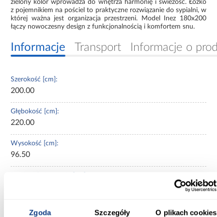
zielony kolor wprowadza do wnętrza harmonię i świeżość. Łóżko
z pojemnikiem na pościel to praktyczne rozwiązanie do sypialni, w
której ważna jest organizacja przestrzeni. Model Inez 180x200
łączy nowoczesny design z funkcjonalnością i komfortem snu.
Informacje
Transport
Informacje o pro
Szerokość [cm]:
200.00
Głębokość [cm]:
220.00
Wysokość [cm]:
96.50
Powierzchnia spania [cm]:
180x200
Materac w komplecie:
Zgoda
Szczegóły
O plikach cookies