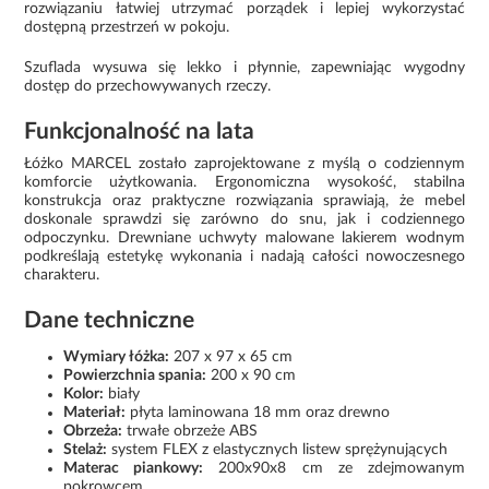
rozwiązaniu łatwiej utrzymać porządek i lepiej wykorzystać
dostępną przestrzeń w pokoju.
Szuflada wysuwa się lekko i płynnie, zapewniając wygodny
dostęp do przechowywanych rzeczy.
Funkcjonalność na lata
Łóżko MARCEL zostało zaprojektowane z myślą o codziennym
komforcie użytkowania. Ergonomiczna wysokość, stabilna
konstrukcja oraz praktyczne rozwiązania sprawiają, że mebel
doskonale sprawdzi się zarówno do snu, jak i codziennego
odpoczynku. Drewniane uchwyty malowane lakierem wodnym
podkreślają estetykę wykonania i nadają całości nowoczesnego
charakteru.
Dane techniczne
Wymiary łóżka:
207 x 97 x 65 cm
Powierzchnia spania:
200 x 90 cm
Kolor:
biały
Materiał:
płyta laminowana 18 mm oraz drewno
Obrzeża:
trwałe obrzeże ABS
Stelaż:
system FLEX z elastycznych listew sprężynujących
Materac piankowy:
200x90x8 cm ze zdejmowanym
pokrowcem