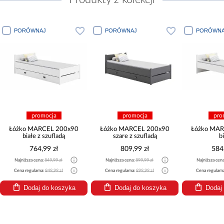
PORÓWNAJ
PORÓWNAJ
PORÓWNA
promocja
promocja
pro
Łóżko MARCEL 200x90
Łóżko MARCEL 200x90
Łóżko MAR
białe z szufladą
szare z szufladą
b
764,99 zł
809,99 zł
584
Najniższa cena:
849,99 zł
Najniższa cena:
899,99 zł
Najniższa cen
Cena regularna:
849,99 zł
Cena regularna:
899,99 zł
Cena regularn
Dodaj do koszyka
Dodaj do koszyka
Dodaj