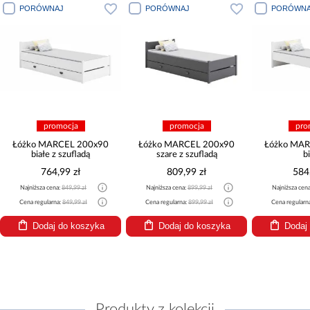
PORÓWNAJ
PORÓWNAJ
PORÓWNA
promocja
promocja
pro
Łóżko MARCEL 200x90
Łóżko MARCEL 200x90
Łóżko MAR
białe z szufladą
szare z szufladą
b
764,99 zł
809,99 zł
584
Najniższa cena:
849,99 zł
Najniższa cena:
899,99 zł
Najniższa cen
Cena regularna:
849,99 zł
Cena regularna:
899,99 zł
Cena regularn
Dodaj do koszyka
Dodaj do koszyka
Dodaj
Produkty z kolekcji