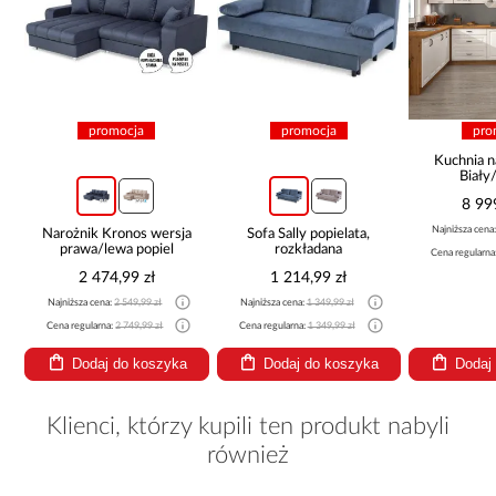
promocja
promocja
pro
Kuchnia n
Biały
265x30
8 99
Najniższa cena
Narożnik Kronos wersja
Sofa Sally popielata,
prawa/lewa popiel
rozkładana
Cena regularna
2 474,99 zł
1 214,99 zł
Najniższa cena:
2 549,99 zł
Najniższa cena:
1 349,99 zł
Cena regularna:
2 749,99 zł
Cena regularna:
1 349,99 zł
Dodaj do koszyka
Dodaj do koszyka
Dodaj
Klienci, którzy kupili ten produkt nabyli
również