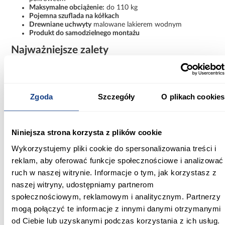
Maksymalne obciążenie:
do 110 kg
Pojemna szuflada na kółkach
Drewniane uchwyty
malowane lakierem wodnym
Produkt do samodzielnego montażu
Najważniejsze zalety
Powierzchnia spania 200x90 cm
Praktyczna szuflada na pościel i akcesoria
Materac piankowy w zestawie
Stelaż FLEX z elastycznych listew sprężynujących
Zgoda
Szczegóły
O plikach cookies
Nowoczesny biały kolor pasujący do wielu aranżacji
Solidna konstrukcja o nośności do 110 kg
Płyta laminowana 18 mm wykończona obrzeżem ABS
Drewniane elementy pokryte bezpiecznym lakierem
Niniejsza strona korzysta z plików cookie
wodnym
Materac ze zdejmowanym pokrowcem
Wykorzystujemy pliki cookie do spersonalizowania treści i
Kompletny zestaw do samodzielnego montażu
reklam, aby oferować funkcje społecznościowe i analizować
Łóżko MARCEL 200x90 białe z szufladą
to idealne połączenie
ruch w naszej witrynie. Informacje o tym, jak korzystasz z
wygody, trwałości i funkcjonalności. Dzięki praktycznej
naszej witryny, udostępniamy partnerom
przestrzeni do przechowywania oraz nowoczesnemu wyglądowi
doskonale sprawdzi się w każdym pokoju młodzieżowym,
społecznościowym, reklamowym i analitycznym. Partnerzy
zapewniając komfortowy sen i porządek każdego dnia.
mogą połączyć te informacje z innymi danymi otrzymanymi
od Ciebie lub uzyskanymi podczas korzystania z ich usług.
Informacje
Informacje o produkcie