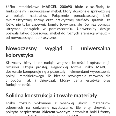
Łóżko młodzieżowe
MARCEL 200x90 białe z szufladą
to
funkcjonalny i nowoczesny mebel, który doskonale sprawdzi się
w pokoju nastolatka. Połączenie ponadczasowej bieli,
minimalistycznej formy oraz praktycznej szuflady sprawia, że
łóżko nie tylko zapewnia komfortowy sen, ale również pomaga
utrzymać porządek w pomieszczeniu. Uniwersalny design
pozwala łatwo dopasować mebel do różnych aranżacji wnętrz –
od nowoczesnych po klasyczne.
Nowoczesny wygląd i uniwersalna
kolorystyka
Klasyczny biały kolor nadaje wnętrzu lekkości i optycznie je
rozjaśnia. Dzięki prostej, eleganckiej formie łóżko MARCEL
doskonale komponuje się z pozostałymi elementami wyposażenia
pokoju młodzieżowego. To idealne rozwiązanie zarówno dla
chłopców, jak i dziewcząt, którzy cenią estetykę oraz
funkcjonalność.
Solidna konstrukcja i trwałe materiały
Łóżko zostało wykonane z wysokiej jakości materiałów
odpornych na codzienne użytkowanie. Elementy drewniane
pokryto bezpiecznym
lakierem wodnym
, natomiast boki i fronty