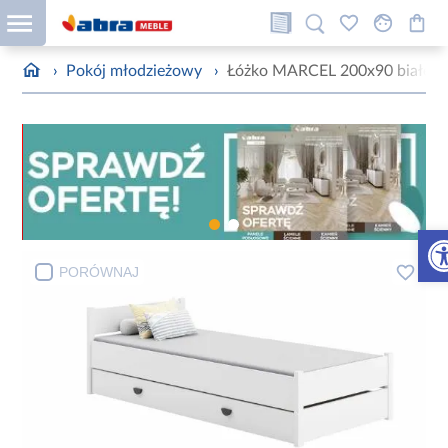
›
Pokój młodzieżowy
›
Łóżko MARCEL 200x90 białe z 
Otw
PORÓWNAJ