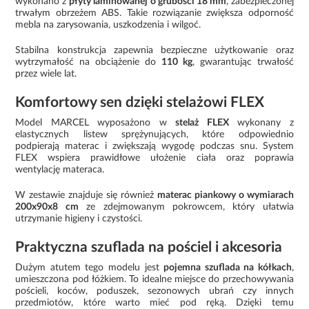
wykonano z
płyty laminowanej o grubości 18 mm
, zabezpieczonej
trwałym obrzeżem ABS. Takie rozwiązanie zwiększa odporność
mebla na zarysowania, uszkodzenia i wilgoć.
Stabilna konstrukcja zapewnia bezpieczne użytkowanie oraz
wytrzymałość na obciążenie do
110 kg
, gwarantując trwałość
przez wiele lat.
Komfortowy sen dzięki stelażowi FLEX
Model MARCEL wyposażono w
stelaż FLEX
wykonany z
elastycznych listew sprężynujących, które odpowiednio
podpierają materac i zwiększają wygodę podczas snu. System
FLEX wspiera prawidłowe ułożenie ciała oraz poprawia
wentylację materaca.
W zestawie znajduje się również
materac piankowy o wymiarach
200x90x8 cm
ze zdejmowanym pokrowcem, który ułatwia
utrzymanie higieny i czystości.
Praktyczna szuflada na pościel i akcesoria
Dużym atutem tego modelu jest
pojemna szuflada na kółkach
,
umieszczona pod łóżkiem. To idealne miejsce do przechowywania
pościeli, koców, poduszek, sezonowych ubrań czy innych
przedmiotów, które warto mieć pod ręką. Dzięki temu