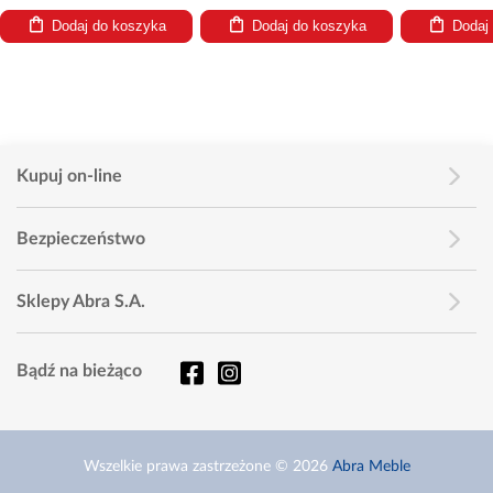
Dodaj do koszyka
Dodaj do koszyka
Dodaj
Kupuj on-line
Bezpieczeństwo
Sklepy Abra S.A.
Bądź na bieżąco
Wszelkie prawa zastrzeżone © 2026
Abra Meble