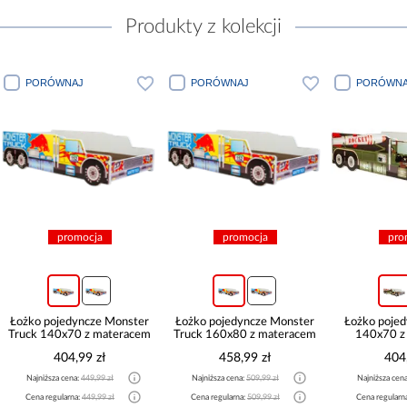
Produkty z kolekcji
PORÓWNAJ
PORÓWNAJ
PORÓWNA
promocja
promocja
pro
Łożko pojedyncze Monster
Łożko pojedyncze Monster
Łożko pojed
Truck 140x70 z materacem
Truck 160x80 z materacem
140x70 z
404,99 zł
458,99 zł
404
Najniższa cena:
449,99 zł
Najniższa cena:
509,99 zł
Najniższa cen
Cena regularna:
449,99 zł
Cena regularna:
509,99 zł
Cena regularn