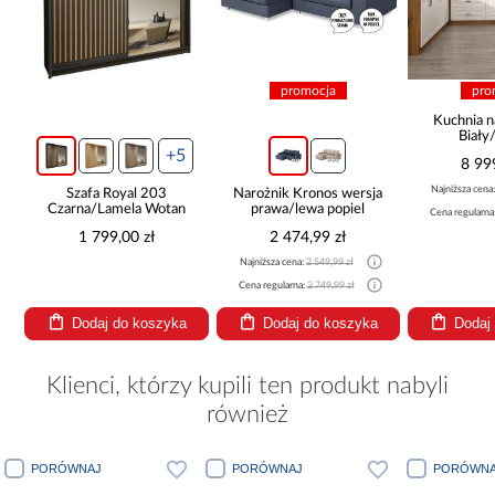
promocja
pro
ą
Kuchnia n
Biały
265x30
+5
8 99
Najniższa cena
Szafa Royal 203
Narożnik Kronos wersja
Czarna/Lamela Wotan
prawa/lewa popiel
Cena regularna
1 799,00 zł
2 474,99 zł
Najniższa cena:
2 549,99 zł
Cena regularna:
2 749,99 zł
Dodaj do koszyka
Dodaj do koszyka
Dodaj
Klienci, którzy kupili ten produkt nabyli
również
PORÓWNAJ
PORÓWNAJ
PORÓWNA