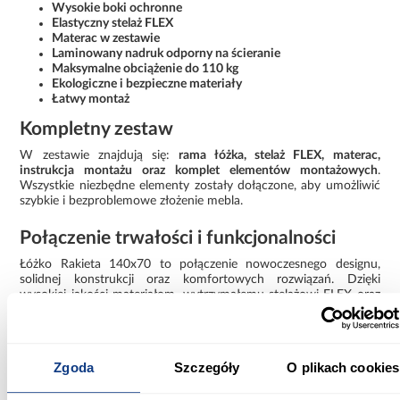
Wysokie boki ochronne
Elastyczny stelaż FLEX
Materac w zestawie
Laminowany nadruk odporny na ścieranie
Maksymalne obciążenie do 110 kg
Ekologiczne i bezpieczne materiały
Łatwy montaż
Kompletny zestaw
W zestawie znajdują się:
rama łóżka, stelaż FLEX, materac,
instrukcja montażu oraz komplet elementów montażowych
.
Wszystkie niezbędne elementy zostały dołączone, aby umożliwić
szybkie i bezproblemowe złożenie mebla.
Połączenie trwałości i funkcjonalności
Łóżko Rakieta 140x70 to połączenie nowoczesnego designu,
solidnej konstrukcji oraz komfortowych rozwiązań. Dzięki
wysokiej jakości materiałom, wytrzymałemu stelażowi FLEX oraz
trwałej grafice stanowi funkcjonalny mebel, który zachowuje
estetyczny wygląd przez długi czas użytkowania.
Informacje
Informacje o produkcie
Zgoda
Szczegóły
O plikach cookies