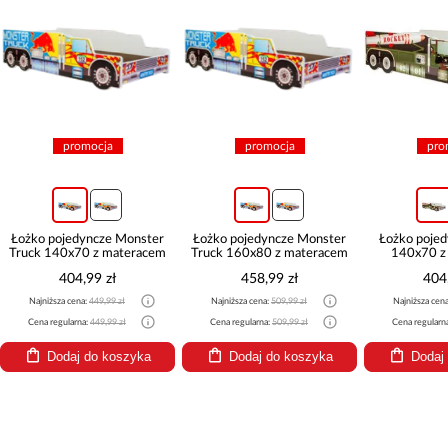
promocja
promocja
pro
Łożko pojedyncze Monster
Łożko pojedyncze Monster
Łożko pojed
Truck 140x70 z materacem
Truck 160x80 z materacem
140x70 z
404,99 zł
458,99 zł
404
Najniższa cena:
449,99 zł
Najniższa cena:
509,99 zł
Najniższa cen
Cena regularna:
449,99 zł
Cena regularna:
509,99 zł
Cena regularn
Dodaj do koszyka
Dodaj do koszyka
Dodaj