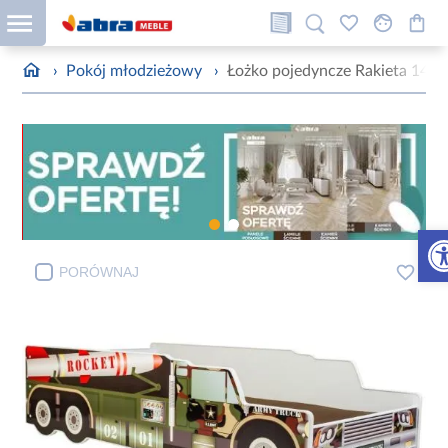
›
Pokój młodzieżowy
›
Łożko pojedyncze Rakieta 140
Otw
PORÓWNAJ