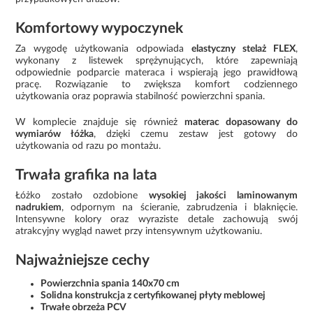
Komfortowy wypoczynek
Za wygodę użytkowania odpowiada
elastyczny stelaż FLEX
,
wykonany z listewek sprężynujących, które zapewniają
odpowiednie podparcie materaca i wspierają jego prawidłową
pracę. Rozwiązanie to zwiększa komfort codziennego
użytkowania oraz poprawia stabilność powierzchni spania.
W komplecie znajduje się również
materac dopasowany do
wymiarów łóżka
, dzięki czemu zestaw jest gotowy do
użytkowania od razu po montażu.
Trwała grafika na lata
Łóżko zostało ozdobione
wysokiej jakości laminowanym
nadrukiem
, odpornym na ścieranie, zabrudzenia i blaknięcie.
Intensywne kolory oraz wyraziste detale zachowują swój
atrakcyjny wygląd nawet przy intensywnym użytkowaniu.
Najważniejsze cechy
Powierzchnia spania 140x70 cm
Solidna konstrukcja z certyfikowanej płyty meblowej
Trwałe obrzeża PCV