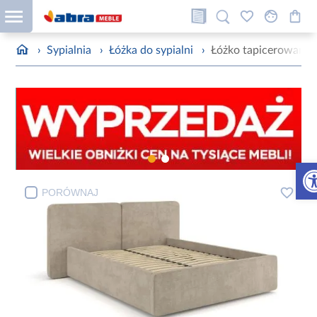
›
Sypialnia
›
Łóżka do sypialni
›
Łóżko tapicerowane
Otw
PORÓWNAJ