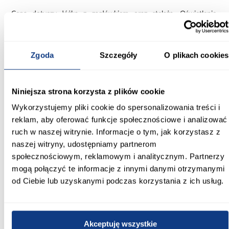
Cena dotyczy łóżka z zagłówkiem oraz stelaża. Oświetlenie,
materac oraz półki - wyposażenie dodatkowo płatne.
Informacje
Transport
Informacje o pro
Zgoda
Szczegóły
O plikach cookies
Szerokość [cm]:
222.00
Niniejsza strona korzysta z plików cookie
Wykorzystujemy pliki cookie do spersonalizowania treści i
Głębokość [cm]:
reklam, aby oferować funkcje społecznościowe i analizować
229.00
ruch w naszej witrynie. Informacje o tym, jak korzystasz z
naszej witryny, udostępniamy partnerom
Wysokość [cm]:
społecznościowym, reklamowym i analitycznym. Partnerzy
113.00
mogą połączyć te informacje z innymi danymi otrzymanymi
Wysokość do siedziska [cm]:
od Ciebie lub uzyskanymi podczas korzystania z ich usług.
61.00
Szerokość pow. spania [cm]:
Akceptuję wszystkie
160.00