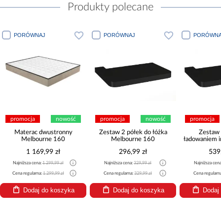
Produkty polecane
PORÓWNAJ
PORÓWNAJ
PORÓWNA
promocja
nowość
promocja
nowość
promocja
Materac dwustronny
Zestaw 2 półek do łóżka
Zestaw 
Melbourne 160
Melbourne 160
ładowaniem 
łóżka Me
1 169,99 zł
296,99 zł
539
Najniższa cena:
1 299,99 zł
Najniższa cena:
329,99 zł
Najniższa cen
Cena regularna:
1 299,99 zł
Cena regularna:
329,99 zł
Cena regularn
Dodaj do koszyka
Dodaj do koszyka
Dodaj