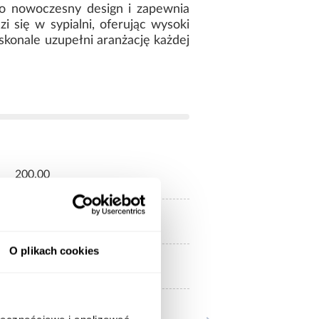
go nowoczesny design i zapewnia
i się w sypialni, oferując wysoki
oskonale uzupełni aranżację każdej
200.00
140x200
O plikach cookies
Bez materaca
140x200