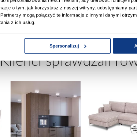
do spersonalizowania treści i reklam, aby oferować funkcje sp
ormacje o tym, jak korzystasz z naszej witryny, udostępniamy p
Partnerzy mogą połączyć te informacje z innymi danymi otrzym
00
Stelaż w komplecie:
nia z ich usług.
Spersonalizuj
A
 Klienci sprawdzali ró