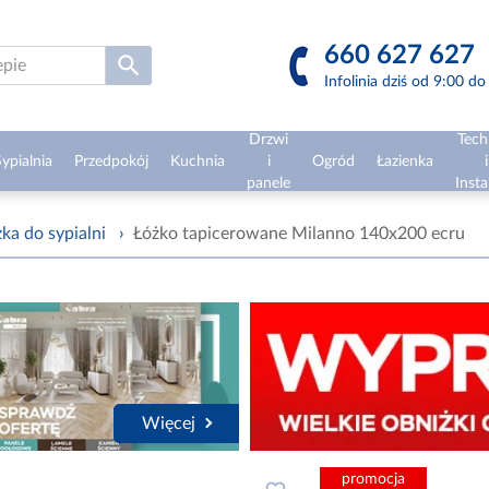
660 627 627
Infolinia dziś od 9:00 d
Drzwi
Tech
ypialnia
Przedpokój
Kuchnia
i
Ogród
Łazienka
i
panele
Insta
ka do sypialni
›
Łóżko tapicerowane Milanno 140x200 ecru
Więcej
promocja