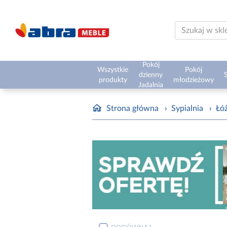
Pokój
Wszystkie
Pokój
dzienny
S
produkty
młodzieżowy
Jadalnia
Strona główna
›
Sypialnia
›
Łóż