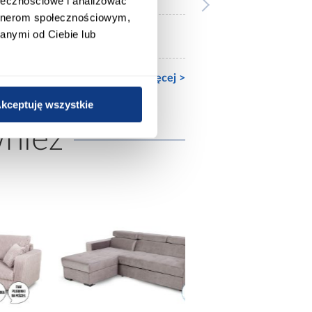
ołecznościowe i analizować
artnerom społecznościowym,
anymi od Ciebie lub
Ze stelażem
Zobacz więcej >
kceptuję wszystkie
wnież