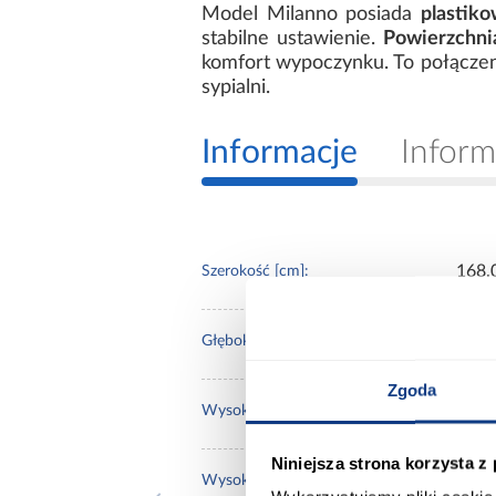
Model Milanno posiada
plastiko
stabilne ustawienie.
Powierzchni
komfort wypoczynku. To połączenie
sypialni.
Informacje
Inform
168.
Szerokość [cm]:
230.
Głębokość [cm]:
Zgoda
100.
Wysokość [cm]:
Niniejsza strona korzysta z
37.0
Wysokość do siedziska [cm]: