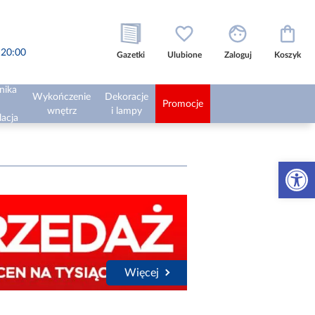
o 20:00
Gazetki
Ulubione
Zaloguj
Koszyk
nika
Wykończenie
Dekoracje
Promocje
wnętrz
i lampy
lacja
Otwórz 
Więcej