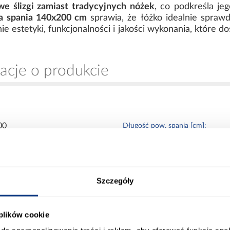
we ślizgi zamiast tradycyjnych nóżek
, co podkreśla je
a spania 140x200 cm
sprawia, że łóżko idealnie sprawdz
 estetyki, funkcjonalności i jakości wykonania, które d
acje o produkcie
00
Długość pow. spania [cm]:
00
Powierzchnia spania [cm]:
Szczegóły
00
Materac w komplecie:
 plików cookie
0
Rozmiar materaca [cm]: