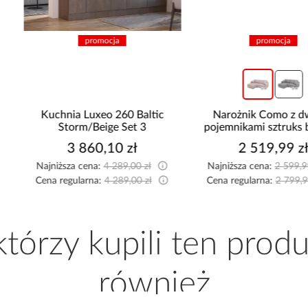
promocja
promocja
Kuchnia Luxeo 260 Baltic
Narożnik Como z dwoma
Storm/Beige Set 3
pojemnikami sztruks beżow
3 860,10 zł
2 519,99 zł
Najniższa cena:
4 289,00 zł
Najniższa cena:
2 599,99 zł
Cena regularna:
4 289,00 zł
Cena regularna:
2 799,99 zł
 którzy kupili ten produ
również