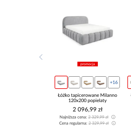
promocja
promocja
+16
+16
tapicerowane Milanno
Łóżko tapicerowane Milanno
20x200 brązowy
120x200 popielaty
2 096,99 zł
2 096,99 zł
sza cena:
2 329,99 zł
Najniższa cena:
2 329,99 zł
egularna:
2 329,99 zł
Cena regularna:
2 329,99 zł