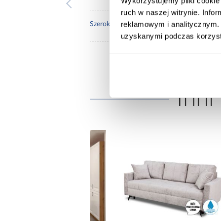
Wykorzystujemy pliki cookie 
ruch w naszej witrynie. Inf
reklamowym i analitycznym. 
140.
Szerokość pow. spania [cm]:
uzyskanymi podczas korzysta
Inni