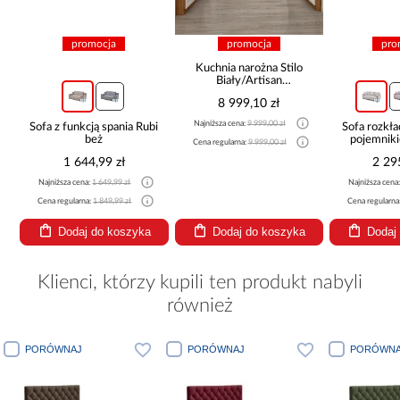
promocja
promocja
pro
Kuchnia narożna Stilo
Biały/Artisan
265x300x180 Cm
8 999,10 zł
Najniższa cena:
9 999,00 zł
Sofa z funkcją spania Rubi
Sofa rozkła
beż
pojemnik
Cena regularna:
9 999,00 zł
1 644,99 zł
2 29
Najniższa cena:
1 649,99 zł
Najniższa cena
Cena regularna:
1 849,99 zł
Cena regularna
Dodaj do koszyka
Dodaj do koszyka
Dodaj
Klienci, którzy kupili ten produkt nabyli
również
PORÓWNAJ
PORÓWNAJ
PORÓWNA