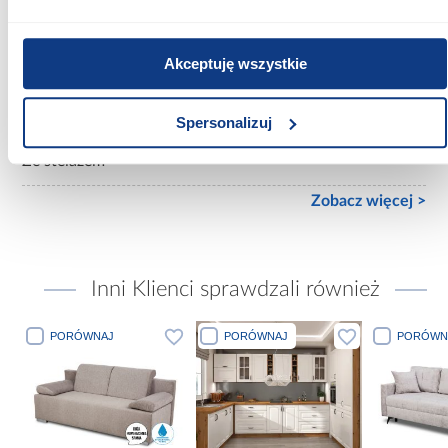
Materac w komplecie:
Bez materaca
Akceptuję wszystkie
Rozmiar materaca [cm]:
140x200
Spersonalizuj
Stelaż w komplecie:
Ze stelażem
Zobacz więcej >
Inni Klienci sprawdzali również
PORÓWNAJ
PORÓWNAJ
PORÓWN