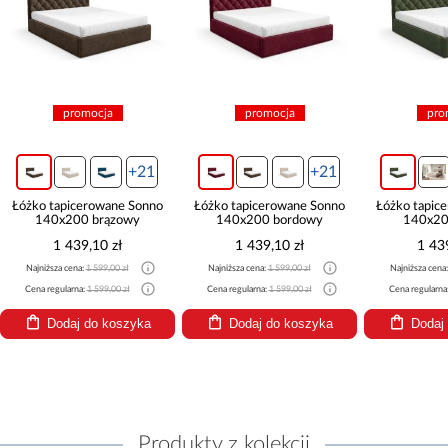
promocja
promocja
pro
+21
+21
Łóżko tapicerowane Sonno
Łóżko tapicerowane Sonno
Łóżko tapic
140x200 brązowy
140x200 bordowy
140x20
1 439,10 zł
1 439,10 zł
1 43
Najniższa cena:
1 599,00 zł
Najniższa cena:
1 599,00 zł
Najniższa cena
Cena regularna:
1 599,00 zł
Cena regularna:
1 599,00 zł
Cena regularna
Dodaj do koszyka
Dodaj do koszyka
Dodaj
Produkty z kolekcji