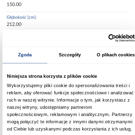
150.00
Głębokość [cm]:
212.00
Wysokość [cm]:
107.00
Zgoda
Szczegóły
O plikach cookies
Wysokość do siedziska [cm]:
31.00
Niniejsza strona korzysta z plików cookie
Szerokość pow. spania [cm]:
140.00
Wykorzystujemy pliki cookie do spersonalizowania treści i
reklam, aby oferować funkcje społecznościowe i analizować
Długość pow. spania [cm]:
ruch w naszej witrynie. Informacje o tym, jak korzystasz z
200.00
naszej witryny, udostępniamy partnerom
społecznościowym, reklamowym i analitycznym. Partnerzy
Powierzchnia spania [cm]:
mogą połączyć te informacje z innymi danymi otrzymanymi
140x200
od Ciebie lub uzyskanymi podczas korzystania z ich usług.