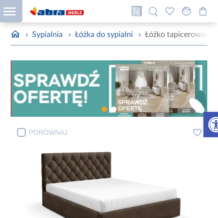
›
Sypialnia
›
Łóżka do sypialni
›
Łóżko tapicerowane
Otw
PORÓWNAJ