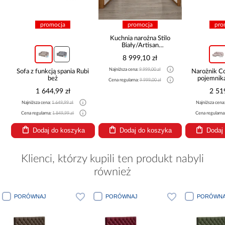
promocja
promocja
pro
Kuchnia narożna Stilo
Biały/Artisan
265x300x180 Cm
8 999,10 zł
Najniższa cena:
9 999,00 zł
Sofa z funkcją spania Rubi
Narożnik 
beż
pojemnik
Cena regularna:
9 999,00 zł
be
1 644,99 zł
2 51
Najniższa cena:
1 649,99 zł
Najniższa cena
Cena regularna:
1 849,99 zł
Cena regularna
Dodaj do koszyka
Dodaj do koszyka
Dodaj
Klienci, którzy kupili ten produkt nabyli
również
PORÓWNAJ
PORÓWNAJ
PORÓWNA