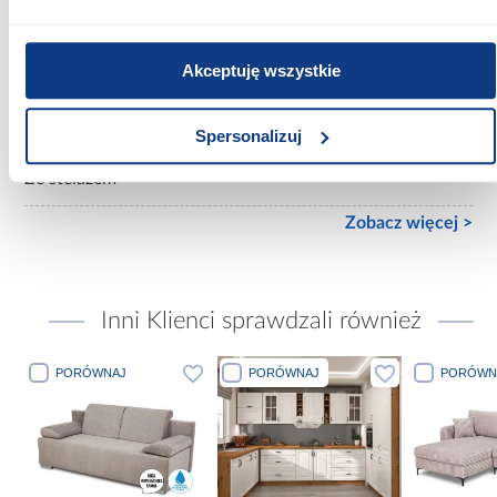
Materac w komplecie:
Bez materaca
Akceptuję wszystkie
Rozmiar materaca [cm]:
160x200
Spersonalizuj
Stelaż w komplecie:
Ze stelażem
Zobacz więcej >
Inni Klienci sprawdzali również
PORÓWNAJ
PORÓWNAJ
PORÓWN