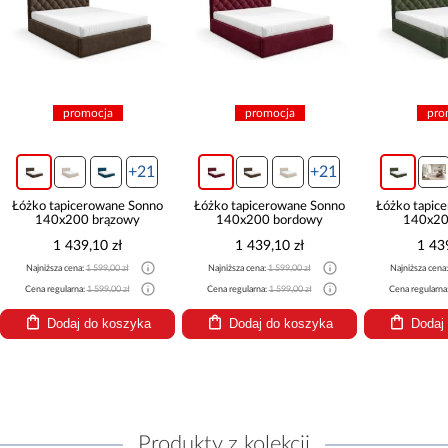
promocja
promocja
pro
+21
+21
Łóżko tapicerowane Sonno
Łóżko tapicerowane Sonno
Łóżko tapic
140x200 brązowy
140x200 bordowy
140x20
1 439,10 zł
1 439,10 zł
1 43
Najniższa cena:
1 599,00 zł
Najniższa cena:
1 599,00 zł
Najniższa cena
Cena regularna:
1 599,00 zł
Cena regularna:
1 599,00 zł
Cena regularna
Dodaj do koszyka
Dodaj do koszyka
Dodaj
Produkty z kolekcji