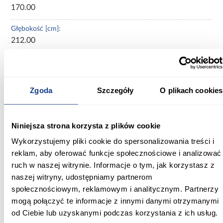
170.00
Głębokość [cm]:
212.00
Wysokość [cm]:
107.00
Zgoda
Szczegóły
O plikach cookies
Wysokość do siedziska [cm]:
31.00
Niniejsza strona korzysta z plików cookie
Szerokość pow. spania [cm]:
160.00
Wykorzystujemy pliki cookie do spersonalizowania treści i
reklam, aby oferować funkcje społecznościowe i analizować
Długość pow. spania [cm]:
ruch w naszej witrynie. Informacje o tym, jak korzystasz z
200.00
naszej witryny, udostępniamy partnerom
społecznościowym, reklamowym i analitycznym. Partnerzy
Powierzchnia spania [cm]:
mogą połączyć te informacje z innymi danymi otrzymanymi
160x200
od Ciebie lub uzyskanymi podczas korzystania z ich usług.