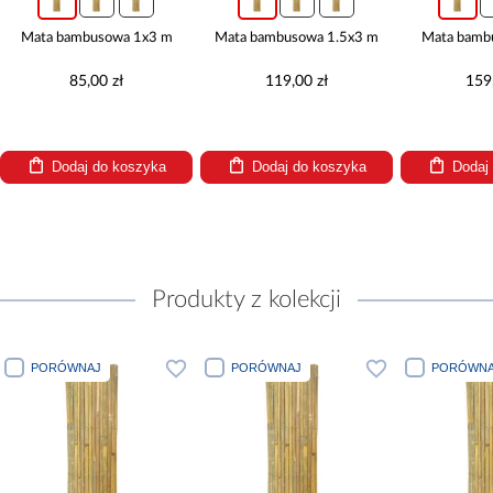
Mata bambusowa 1x3 m
Mata bambusowa 1.5x3 m
Mata bamb
85,00 zł
119,00 zł
159
Dodaj do koszyka
Dodaj do koszyka
Dodaj
Produkty z kolekcji
PORÓWNAJ
PORÓWNAJ
PORÓWNA