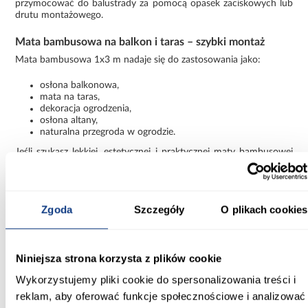
przymocować do balustrady za pomocą opasek zaciskowych lub
drutu montażowego.
Mata bambusowa na balkon i taras – szybki montaż
Mata bambusowa 1x3 m nadaje się do zastosowania jako:
osłona balkonowa,
mata na taras,
dekoracja ogrodzenia,
osłona altany,
naturalna przegroda w ogrodzie.
Jeśli szukasz lekkiej, estetycznej i praktycznej maty bambusowej
na balkon, ten model będzie dobrym wyborem do codziennego
użytkowania.
Informacje
Transport
Informacje o pro
Zgoda
Szczegóły
O plikach cookies
Waga [kg]:
Niniejsza strona korzysta z plików cookie
0.3
Wykorzystujemy pliki cookie do spersonalizowania treści i
reklam, aby oferować funkcje społecznościowe i analizować
Rodzaj asortymentu: