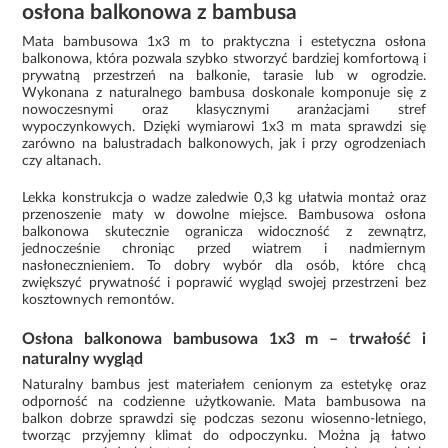
osłona balkonowa z bambusa
Mata bambusowa 1x3 m to praktyczna i estetyczna osłona
balkonowa, która pozwala szybko stworzyć bardziej komfortową i
prywatną przestrzeń na balkonie, tarasie lub w ogrodzie.
Wykonana z naturalnego bambusa doskonale komponuje się z
nowoczesnymi oraz klasycznymi aranżacjami stref
wypoczynkowych. Dzięki wymiarowi 1x3 m mata sprawdzi się
zarówno na balustradach balkonowych, jak i przy ogrodzeniach
czy altanach.
Lekka konstrukcja o wadze zaledwie 0,3 kg ułatwia montaż oraz
przenoszenie maty w dowolne miejsce. Bambusowa osłona
balkonowa skutecznie ogranicza widoczność z zewnątrz,
jednocześnie chroniąc przed wiatrem i nadmiernym
nasłonecznieniem. To dobry wybór dla osób, które chcą
zwiększyć prywatność i poprawić wygląd swojej przestrzeni bez
kosztownych remontów.
Osłona balkonowa bambusowa 1x3 m – trwałość i
naturalny wygląd
Naturalny bambus jest materiałem cenionym za estetykę oraz
odporność na codzienne użytkowanie. Mata bambusowa na
balkon dobrze sprawdzi się podczas sezonu wiosenno-letniego,
tworząc przyjemny klimat do odpoczynku. Można ją łatwo