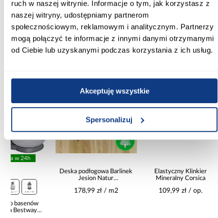
osłony balkonowe
ruch w naszej witrynie. Informacje o tym, jak korzystasz z
naszej witryny, udostępniamy partnerom
społecznościowym, reklamowym i analitycznym. Partnerzy
mogą połączyć te informacje z innymi danymi otrzymanymi
od Ciebie lub uzyskanymi podczas korzystania z ich usług.
Inni Klienci sprawdzali również
PORÓWNAJ
PORÓWNAJ
PORÓWN
Akceptuję wszystkie
Spersonalizuj
pro
Deska podłogowa Barlinek
Elastyczny Klinkier
Krzesło st
Jesion Natur
Mineralny Corsica
14x180x1092
178,99 zł / m2
109,99 zł / op.
134
Najniższa cen
Cena regularn