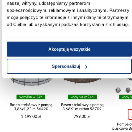
osłony balkonowe
naszej witryny, udostępniamy partnerom
społecznościowym, reklamowym i analitycznym. Partnerzy
mogą połączyć te informacje z innymi danymi otrzymanymi
od Ciebie lub uzyskanymi podczas korzystania z ich usług.
Inni Klienci sprawdzali również
Akceptuję wszystkie
PORÓWNAJ
PORÓWNAJ
PORÓWN
Spersonalizuj
wysyłka w 24h
wysyłka w 24h
wysył
ą
Basen stelażowy z pompą
Basen stelażowy z pompą
3,66x1,22 m 56420
3,66X1m rattan 56709
1 199,00 zł
799,00 zł
Pompa d
piaskowa B