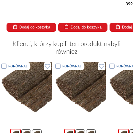
l/h
399
Dodaj do koszyka
Dodaj do koszyka
Dodaj
Klienci, którzy kupili ten produkt nabyli
również
J
PORÓWNAJ
PORÓWNAJ