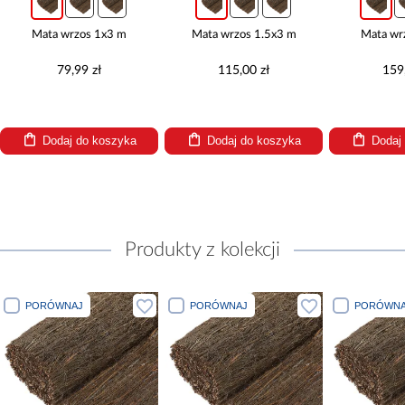
zos 1x3 m
Mata wrzos 1.5x3 m
Mata wrzos 2x3 m
99 zł
115,00 zł
159,00 zł
 do koszyka
Dodaj do koszyka
Dodaj do koszyka
Produkty z kolekcji
J
PORÓWNAJ
PORÓWNAJ