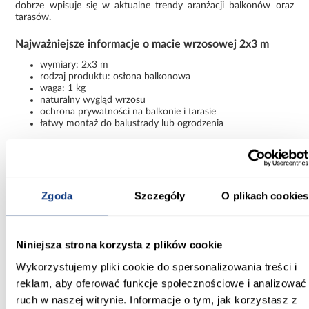
dobrze wpisuje się w aktualne trendy aranżacji balkonów oraz
tarasów.
Najważniejsze informacje o macie wrzosowej 2x3 m
wymiary: 2x3 m
rodzaj produktu: osłona balkonowa
waga: 1 kg
naturalny wygląd wrzosu
ochrona prywatności na balkonie i tarasie
łatwy montaż do balustrady lub ogrodzenia
Mata wrzosowa na balkon 2x3 m to dobry wybór dla osób
szukających naturalnej osłony ogrodowej, która poprawi komfort
użytkowania przestrzeni zewnętrznej i jednocześnie będzie
estetycznym dodatkiem do aranżacji.
Zgoda
Szczegóły
O plikach cookies
Informacje
Transport
Informacje o pro
Niniejsza strona korzysta z plików cookie
Waga [kg]:
Wykorzystujemy pliki cookie do spersonalizowania treści i
1
reklam, aby oferować funkcje społecznościowe i analizować
ruch w naszej witrynie. Informacje o tym, jak korzystasz z
Rodzaj asortymentu: