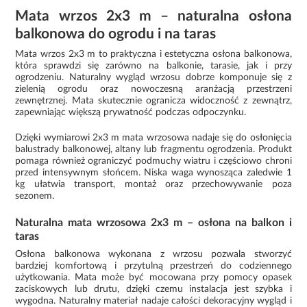
Mata wrzos 2x3 m – naturalna osłona
balkonowa do ogrodu i na taras
Mata wrzos 2x3 m to praktyczna i estetyczna osłona balkonowa,
która sprawdzi się zarówno na balkonie, tarasie, jak i przy
ogrodzeniu. Naturalny wygląd wrzosu dobrze komponuje się z
zielenią ogrodu oraz nowoczesną aranżacją przestrzeni
zewnętrznej. Mata skutecznie ogranicza widoczność z zewnątrz,
zapewniając większą prywatność podczas odpoczynku.
Dzięki wymiarowi 2x3 m mata wrzosowa nadaje się do osłonięcia
balustrady balkonowej, altany lub fragmentu ogrodzenia. Produkt
pomaga również ograniczyć podmuchy wiatru i częściowo chroni
przed intensywnym słońcem. Niska waga wynosząca zaledwie 1
kg ułatwia transport, montaż oraz przechowywanie poza
sezonem.
Naturalna mata wrzosowa 2x3 m – osłona na balkon i
taras
Osłona balkonowa wykonana z wrzosu pozwala stworzyć
bardziej komfortową i przytulną przestrzeń do codziennego
użytkowania. Mata może być mocowana przy pomocy opasek
zaciskowych lub drutu, dzięki czemu instalacja jest szybka i
wygodna. Naturalny materiał nadaje całości dekoracyjny wygląd i