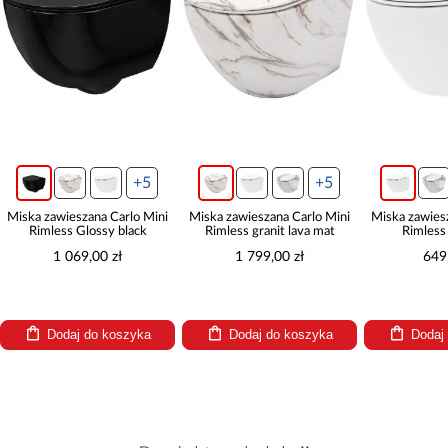
+5
+5
+
ieszana Carlo Mini
Miska zawieszana Carlo Mini
Miska zawieszana Carlo 
ss Glossy black
Rimless granit lava mat
Rimless duroplast
 069,00 zł
1 799,00 zł
649,00 zł
daj do koszyka
Dodaj do koszyka
Dodaj do koszyk