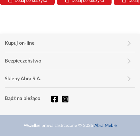
Dodaj do koszyka
Dodaj do koszyka
Dodaj do k
Kupuj on-line
Bezpieczeństwo
Sklepy Abra S.A.
Bądź na bieżąco
Wszelkie prawa zastrzeżone © 2026
Abra Meble