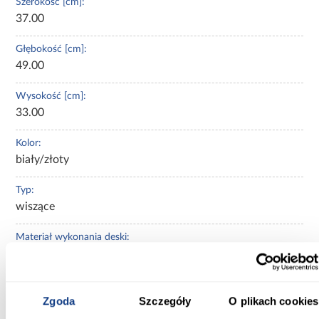
Szerokość [cm]:
37.00
Głębokość [cm]:
49.00
Wysokość [cm]:
33.00
Kolor:
biały/złoty
Typ:
wiszące
Materiał wykonania deski:
duroplast
Typ kołnierza:
bezkołnierzowy
Zgoda
Szczegóły
O plikach cookies