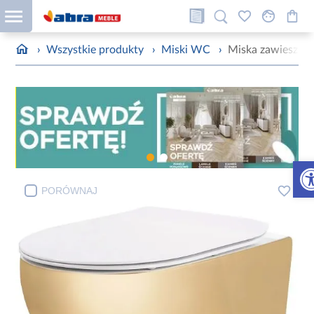
›
Wszystkie produkty
›
Miski WC
›
Miska zawieszana
Otw
PORÓWNAJ