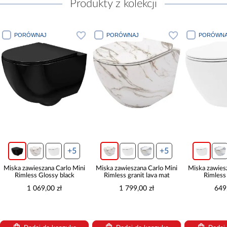
Produkty z kolekcji
PORÓWNAJ
PORÓWNAJ
PORÓWNAJ
+5
+5
ka zawieszana Carlo Mini
Miska zawieszana Carlo Mini
Miska zawieszana 
Rimless Glossy black
Rimless granit lava mat
Rimless duro
1 069,00 zł
1 799,00 zł
649,00 z