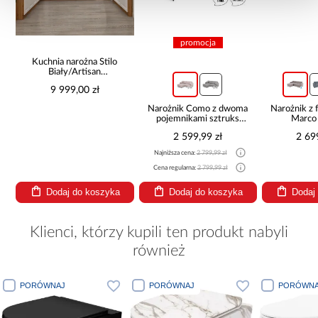
promocja
Kuchnia narożna Stilo
Biały/Artisan
265x300x180 Cm
9 999,00 zł
Narożnik Como z dwoma
Narożnik z 
pojemnikami sztruks
Marco
beżowy
2 599,99 zł
2 69
Najniższa cena:
2 799,99 zł
Cena regularna:
2 799,99 zł
Dodaj do koszyka
Dodaj do koszyka
Dodaj
Klienci, którzy kupili ten produkt nabyli
również
WNAJ
PORÓWNAJ
PORÓWNAJ