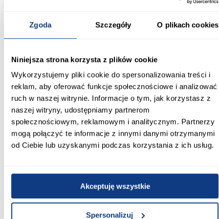
większych pokojach młodzieżowych.
Nadstawka do szafy Lorin 18 kaszmir – wymiary i
Zgoda
Szczegóły
O plikach cookies
parametry
Wysokość: 41 cm
Szerokość: 90 cm
Niniejsza strona korzysta z plików cookie
Głębokość: 60 cm
Kolor: kaszmir
Wykorzystujemy pliki cookie do spersonalizowania treści i
Wybarwienie: beżowe
reklam, aby oferować funkcje społecznościowe i analizować
Wykończenie: mat
Materiał: płyta wiórowa laminowana
ruch w naszej witrynie. Informacje o tym, jak korzystasz z
Kolekcja: LORIN
naszej witryny, udostępniamy partnerom
Rodzaj: nadstawka do szafy
Waga: 20,5 kg
społecznościowym, reklamowym i analitycznym. Partnerzy
Styl: nowoczesny
mogą połączyć te informacje z innymi danymi otrzymanymi
Nadstawka do szafy Lorin 18 kaszmir to praktyczny sposób na
od Ciebie lub uzyskanymi podczas korzystania z ich usług.
zwiększenie przestrzeni do przechowywania ubrań, tekstyliów lub
sezonowych akcesoriów. Jej kompaktowa forma sprawia, że
świetnie sprawdza się w aranżacjach, gdzie liczy się każdy
centymetr miejsca, a spójna stylistyka kolekcji LORIN pozwala
tworzyć harmonijną zabudowę w pokoju młodzieżowym.
Akceptuję wszystkie
Informacje
Transport
Informacje o pro
Spersonalizuj