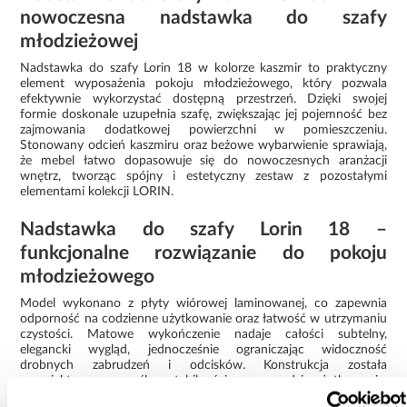
nowoczesna nadstawka do szafy
młodzieżowej
Nadstawka do szafy Lorin 18 w kolorze kaszmir to praktyczny
element wyposażenia pokoju młodzieżowego, który pozwala
efektywnie wykorzystać dostępną przestrzeń. Dzięki swojej
formie doskonale uzupełnia szafę, zwiększając jej pojemność bez
zajmowania dodatkowej powierzchni w pomieszczeniu.
Stonowany odcień kaszmiru oraz beżowe wybarwienie sprawiają,
że mebel łatwo dopasowuje się do nowoczesnych aranżacji
wnętrz, tworząc spójny i estetyczny zestaw z pozostałymi
elementami kolekcji LORIN.
Nadstawka do szafy Lorin 18 –
funkcjonalne rozwiązanie do pokoju
młodzieżowego
Model wykonano z płyty wiórowej laminowanej, co zapewnia
odporność na codzienne użytkowanie oraz łatwość w utrzymaniu
czystości. Matowe wykończenie nadaje całości subtelny,
elegancki wygląd, jednocześnie ograniczając widoczność
drobnych zabrudzeń i odcisków. Konstrukcja została
zaprojektowana z myślą o stabilności oraz wygodzie użytkowania,
dzięki czemu nadstawka sprawdzi się zarówno w mniejszych, jak i