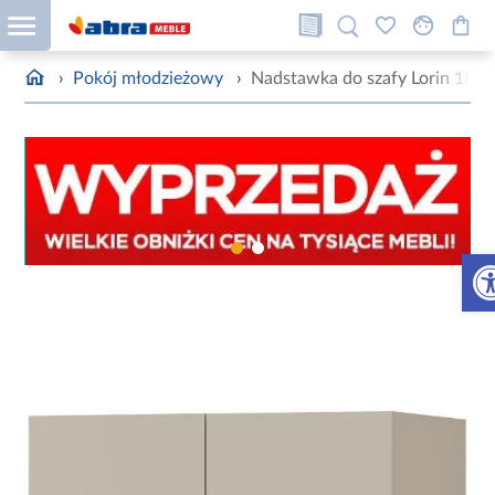
›
Pokój młodzieżowy
›
Nadstawka do szafy Lorin 18 K
Otw