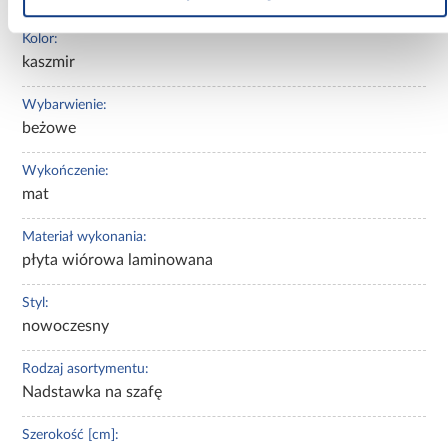
Kolor:
kaszmir
Wybarwienie:
beżowe
Wykończenie:
mat
Materiał wykonania:
płyta wiórowa laminowana
Styl:
nowoczesny
Rodzaj asortymentu:
Nadstawka na szafę
Szerokość [cm]: