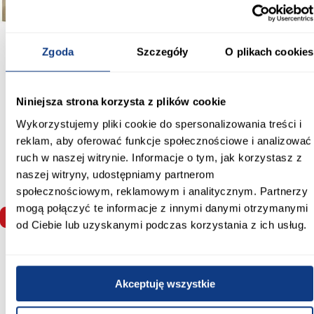
Zgoda
Szczegóły
O plikach cookies
Niniejsza strona korzysta z plików cookie
+3
+3
Wykorzystujemy pliki cookie do spersonalizowania treści i
Nadstawka Nero 17 Do
Nadstawka Nero 17 Do
Nadstawka Ne
reklam, aby oferować funkcje społecznościowe i analizować
Nero 16 – Biały
Nero 16 – Biały Mat/czarny
Nero 16 – Biały
Połysk/czarny
ruch w naszej witrynie. Informacje o tym, jak korzystasz z
1 029,00 zł
829,00 zł
829,00 
naszej witryny, udostępniamy partnerom
społecznościowym, reklamowym i analitycznym. Partnerzy
mogą połączyć te informacje z innymi danymi otrzymanymi
Dodaj do koszyka
Dodaj do koszyka
Dodaj do
od Ciebie lub uzyskanymi podczas korzystania z ich usług.
Akceptuję wszystkie
Inni Klienci sprawdzali również