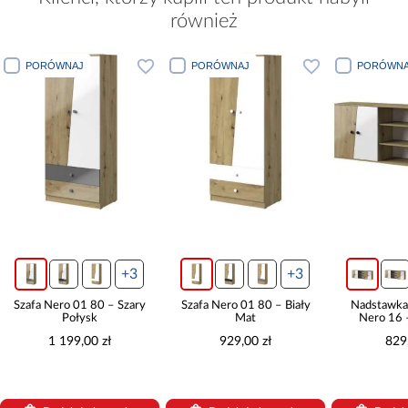
również
PORÓWNAJ
PORÓWNAJ
P
+3
+3
+3
Szary
Szafa Nero 01 80 – Biały
Nadstawka Nero 17 Do
Szaf
Mat
Nero 16 – Biały Mat
929,00 zł
829,00 zł