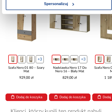
Spersonalizuj
PORÓWNAJ
PORÓWNAJ
PORÓWN
+3
+3
Szafa Nero 01 80 – Szary
Nadstawka Nero 17 Do
Szafa Nero 
ry
Mat
Nero 16 – Biały Mat
M
929,00 zł
829,00 zł
1 18
Dodaj do koszyka
Dodaj do koszyka
Dodaj
Klienci, którzy kupili ten produkt nabyli