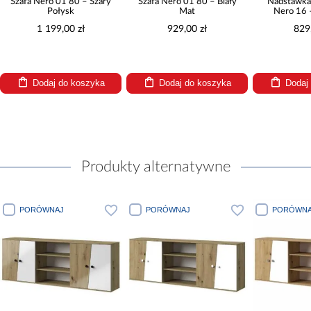
01 80 – Szary
Szafa Nero 01 80 – Biały
Nadstawka Nero 17 Do
łysk
Mat
Nero 16 – Biały Mat
,00 zł
929,00 zł
829,00 zł
 do koszyka
Dodaj do koszyka
Dodaj do koszyka
Produkty alternatywne
RÓWNAJ
PORÓWNAJ
PORÓWNAJ