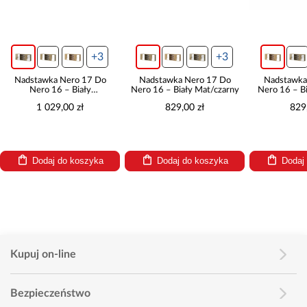
+3
+3
tawka Nero 17 Do
Nadstawka Nero 17 Do
Nadstawka Nero 17
ero 16 – Biały
Nero 16 – Biały Mat/czarny
Nero 16 – Biały Mat/
Połysk/czarny
1 029,00 zł
829,00 zł
829,00 zł
Dodaj do koszyka
Dodaj do koszyka
Dodaj do kosz
Kupuj on-line
Bezpieczeństwo